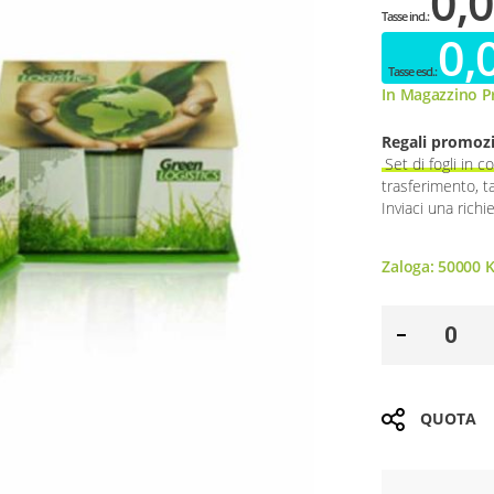
0,0
0,
In Magazzino Pr
Regali promozi
Set di fogli in 
trasferimento, t
Inviaci una richi
Zaloga:
50000
K
QUOTA