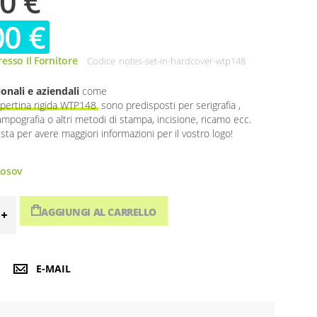
0 €
00 €
esso Il Fornitore
Codice
notes-set-in-hardcover-wtp148
onali e aziendali
come
copertina rigida WTP148
sono predisposti per serigrafia ,
ampografia o altri metodi di stampa, incisione, ricamo ecc.
esta per avere maggiori informazioni per il vostro logo!
osov
AGGIUNGI AL CARRELLO
E-MAIL