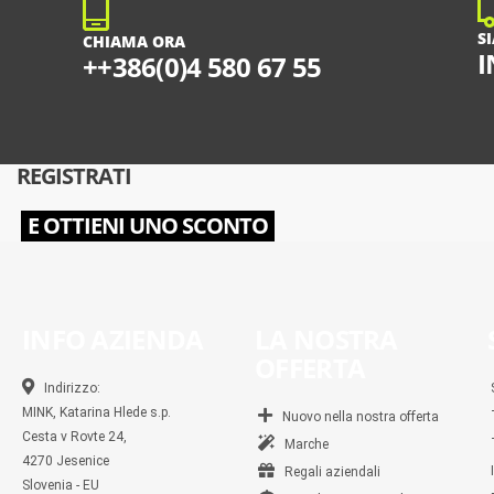
S
CHIAMA ORA
I
++386(0)4 580 67 55
REGISTRATI
E OTTIENI UNO SCONTO
INFO AZIENDA
LA NOSTRA
OFFERTA
Indirizzo:
MINK, Katarina Hlede s.p.
Nuovo nella nostra offerta
Cesta v Rovte 24,
Marche
4270 Jesenice
Regali aziendali
Slovenia - EU