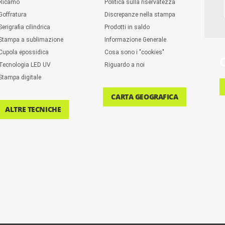
Ricamo
Politica sulla riservatezza
Goffratura
Discrepanze nella stampa
Serigrafia cilindrica
Prodotti in saldo
Stampa a sublimazione
Informazione Generale
Cupola epossidica
Cosa sono i "cookies"
Tecnologia LED UV
Riguardo a noi
Stampa digitale
CARTA GEOGRAFICA
ALTRE TECNICHE