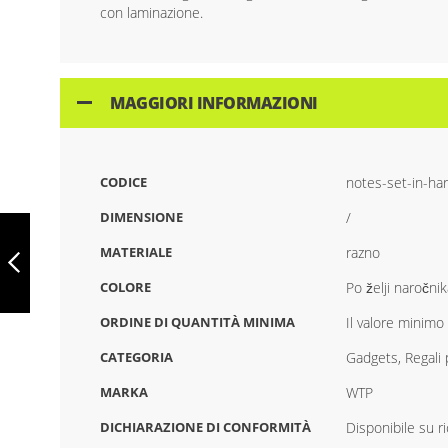
con laminazione.
MAGGIORI INFORMAZIONI
CODICE
notes-set-in-ha
DIMENSIONE
/
SET DI FOGLI IN
COPERTINA
MATERIALE
razno
RIGIDA WTP151
COLORE
Po želji naročnik
PRECEDENTE
ORDINE DI QUANTITÀ MINIMA
Il valore minimo
CATEGORIA
Gadgets, Regali 
MARKA
WTP
DICHIARAZIONE DI CONFORMITÀ
Disponibile su r