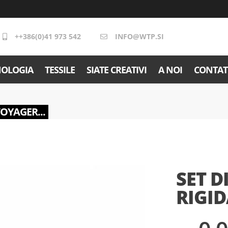
++386(0)41 973 542
INFO@WTP.SI
NOLOGIA
TESSILE
SIATE CREATIVI
A NOI
CONTAT
VOYAGER...
SET D
RIGI