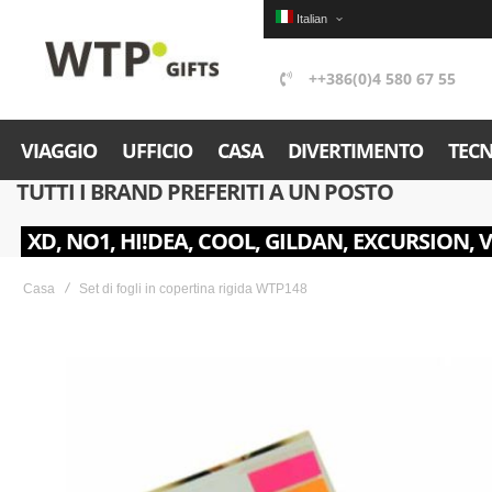
Italian
++386(0)4 580 67 55
VIAGGIO
UFFICIO
CASA
DIVERTIMENTO
TEC
TUTTI I BRAND PREFERITI A UN POSTO
XD, NO1, HI!DEA, COOL, GILDAN, EXCURSION, 
Casa
Set di fogli in copertina rigida WTP148
Skip
to
the
end
of
the
images
gallery