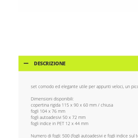
Skip
to
the
beginning
of
the
images
DESCRIZIONE
gallery
set comodo ed elegante utile per appunti veloci, un picco
Dimensioni disponibili:
copertina rigida 115 x 90 x 60 mm / chiusa
fogli 104 x 76 mm
fogli autoadesivi 50 x 72 mm
fogli indice in PET 12 x 44 mm
Numero di fogli: 500 (fogli autoadesivi e fogli indice sul t