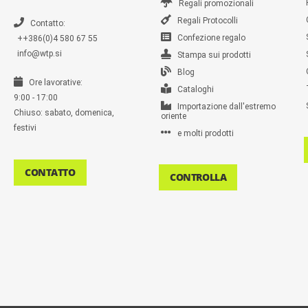
Regali promozionali
Regali Protocolli
Contatto:
Confezione regalo
++386(0)4 580 67 55
info@wtp.si
Stampa sui prodotti
Blog
Ore lavorative:
Cataloghi
9:00 - 17:00
Importazione dall'estremo
Chiuso: sabato, domenica,
oriente
festivi
e molti prodotti
CONTATTO
CONTROLLA