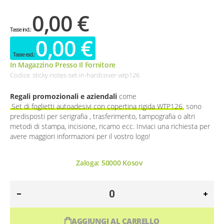
0,00 €
0,00 €
In Magazzino Presso Il Fornitore
Codice
sticky-notes-set-in-hardcover-wtp126
Regali promozionali e aziendali
come
Set di foglietti autoadesivi con copertina rigida WTP126
sono
predisposti per serigrafia , trasferimento, tampografia o altri
metodi di stampa, incisione, ricamo ecc. Inviaci una richiesta per
avere maggiori informazioni per il vostro logo!
Zaloga:
50000
Kosov
AGGIUNGI AL CARRELLO