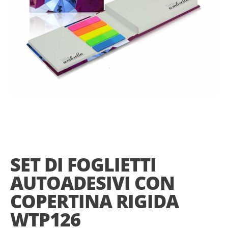
Skip
to
the
SET DI FOGLIETTI
beginning
of
AUTOADESIVI CON
the
images
COPERTINA RIGIDA
gallery
WTP126