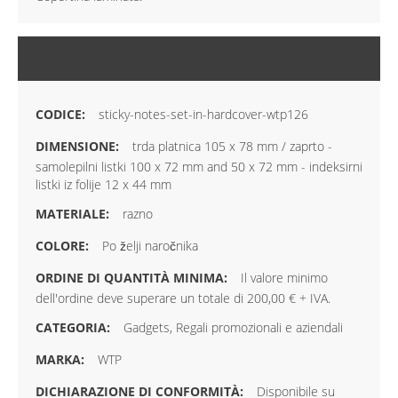
MAGGIORI INFORMAZIONI
sticky-notes-set-in-hardcover-wtp126
trda platnica 105 x 78 mm / zaprto -
samolepilni listki 100 x 72 mm and 50 x 72 mm - indeksirni
listki iz folije 12 x 44 mm
razno
Po želji naročnika
Il valore minimo
dell'ordine deve superare un totale di 200,00 € + IVA.
Gadgets, Regali promozionali e aziendali
WTP
Disponibile su