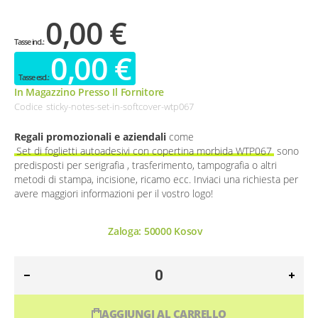
0,00 €
0,00 €
In Magazzino Presso Il Fornitore
Codice
sticky-notes-set-in-softcover-wtp067
Regali promozionali e aziendali
come
Set di foglietti autoadesivi con copertina morbida WTP067
sono
predisposti per serigrafia , trasferimento, tampografia o altri
metodi di stampa, incisione, ricamo ecc. Inviaci una richiesta per
avere maggiori informazioni per il vostro logo!
Zaloga:
50000
Kosov
AGGIUNGI AL CARRELLO