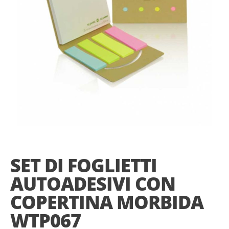
Skip
to
the
SET DI FOGLIETTI
beginning
of
AUTOADESIVI CON
the
images
COPERTINA MORBIDA
gallery
WTP067