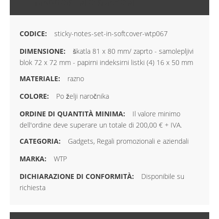
MAGGIORI INFORMAZIONI
sticky-notes-set-in-softcover-wtp067
škatla 81 x 80 mm/ zaprto - samolepljivi
blok 72 x 72 mm - papirni indeksirni listki (4) 16 x 50 mm
razno
Po želji naročnika
Il valore minimo
dell'ordine deve superare un totale di 200,00 € + IVA.
Gadgets, Regali promozionali e aziendali
WTP
Disponibile su
richiesta