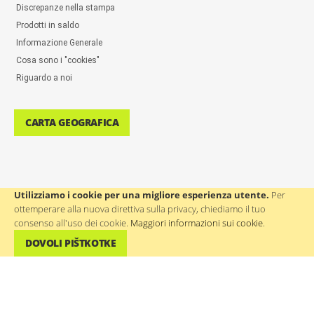
Discrepanze nella stampa
Prodotti in saldo
Informazione Generale
Cosa sono i "cookies"
Riguardo a noi
CARTA GEOGRAFICA
Utilizziamo i cookie per una migliore esperienza utente.
Per
ottemperare alla nuova direttiva sulla privacy, chiediamo il tuo
ASSISTENZA AGLI UTENTI: ++386(0)4 580 67 55
consenso all'uso dei cookie.
Maggiori informazioni sui cookie
.
DOVOLI PIŠTKOTKE
©
WTP Regali promozionali e aziendali
- Tutti i diritti riservati.