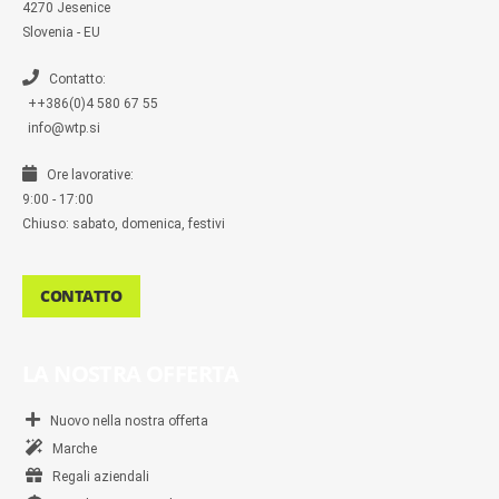
s
4270 Jesenice
e
n
Slovenia - EU
g
e
r
Contatto:
++386(0)4 580 67 55
info@wtp.si
Ore lavorative:
9:00 - 17:00
Chiuso: sabato, domenica, festivi
CONTATTO
LA NOSTRA OFFERTA
Nuovo nella nostra offerta
Marche
Regali aziendali