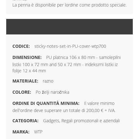
La penna è disponibile per lordine come prodotto speciale.
MAGGIORI INFORMAZIONI
sticky-notes-set-in-PU-cover-wtp700
PU platnica 106 x 80 mm - samolepilni
listki 100 x 72 mm and 50 x 72 mm - indeksirni listki iz
folije 12 x 44 mm
razno
Po želji naročnika
Il valore minimo
dell'ordine deve superare un totale di 200,00 € + IVA.
Gadgets, Regali promozionali e aziendali
WTP