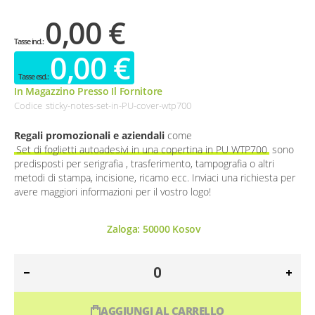
0,00 €
0,00 €
In Magazzino Presso Il Fornitore
Codice
sticky-notes-set-in-PU-cover-wtp700
Regali promozionali e aziendali
come
Set di foglietti autoadesivi in una copertina in PU WTP700
sono
predisposti per serigrafia , trasferimento, tampografia o altri
metodi di stampa, incisione, ricamo ecc. Inviaci una richiesta per
avere maggiori informazioni per il vostro logo!
Zaloga:
50000
Kosov
AGGIUNGI AL CARRELLO