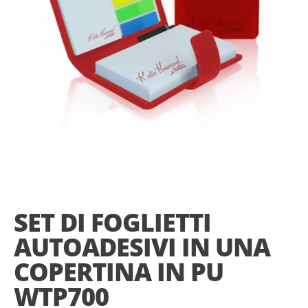
Skip
to
the
SET DI FOGLIETTI
beginning
of
AUTOADESIVI IN UNA
the
images
COPERTINA IN PU
gallery
WTP700