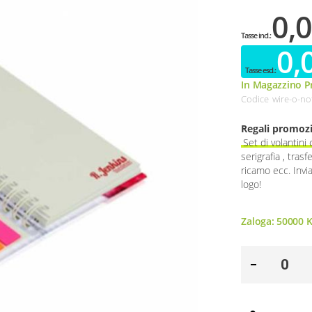
0,0
0,
In Magazzino Pr
Codice
wire-o-no
Regali promozi
Set di volantini
serigrafia , tras
ricamo ecc. Invi
logo!
Zaloga:
50000
K