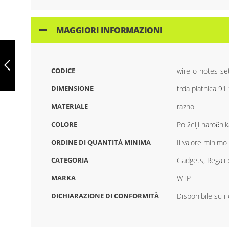
MAGGIORI INFORMAZIONI
SET DI FOGLIETTI
AUTOADESIVI
CON COPERTINA
CODICE
wire-o-notes-se
MORBIDA
WTP065
PRECEDENTE
DIMENSIONE
trda platnica 91
MATERIALE
razno
COLORE
Po želji naročnik
ORDINE DI QUANTITÀ MINIMA
Il valore minimo
CATEGORIA
Gadgets, Regali 
MARKA
WTP
DICHIARAZIONE DI CONFORMITÀ
Disponibile su r