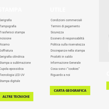
STAMPA
UTILE
Serigrafia
Condizioni commerciali
Tampografia
Termini di pagamento
Trasferisci stampa
Sicurezza
Incisione
Esonero di responsabilità
Ricamo
Politica sulla riservatezza
Goffratura
Discrepanze nella stampa
Serigrafia cilindrica
Prodotti in saldo
Stampa a sublimazione
Informazione Generale
Cupola epossidica
Cosa sono i "cookies"
Tecnologia LED UV
Riguardo a noi
Stampa digitale
CARTA GEOGRAFICA
ALTRE TECNICHE