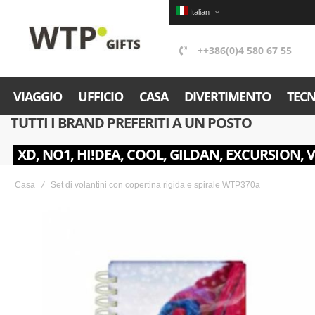
Italian
++386(0)4 580 67 55
VIAGGIO
UFFICIO
CASA
DIVERTIMENTO
TEC
TUTTI I BRAND PREFERITI A UN POSTO
XD, NO1, HI!DEA, COOL, GILDAN, EXCURSION, 
Casa
Set di volantini con copertina rigida e spirale WTP370a
Skip
to
the
end
of
the
images
gallery