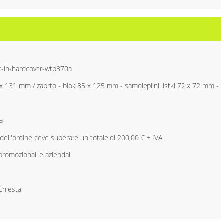
t-in-hardcover-wtp370a
 x 131 mm / zaprto - blok 85 x 125 mm - samolepilni listki 72 x 72 mm - in
a
 dell'ordine deve superare un totale di 200,00 € + IVA.
promozionali e aziendali
ichiesta