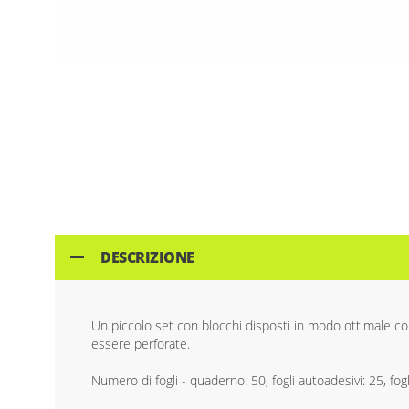
Skip
to
the
beginning
of
the
images
gallery
DESCRIZIONE
Un piccolo set con blocchi disposti in modo ottimale con
essere perforate.
Numero di fogli - quaderno: 50, fogli autoadesivi: 25, fog