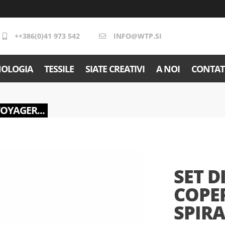
++386(0)41 973 542
INFO@WTP.SI
NOLOGIA
TESSILE
SIATE CREATIVI
A NOI
CONTAT
VOYAGER...
SET D
COPER
SPIR