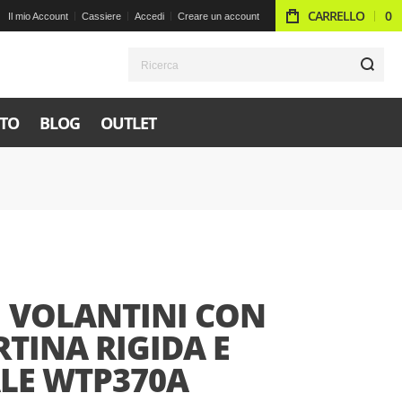
CARRELLO
0
Il mio Account
Cassiere
Accedi
Creare un account
R
TO
BLOG
OUTLET
I VOLANTINI CON
TINA RIGIDA E
ALE WTP370A