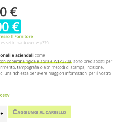
0 €
00 €
esso Il Fornitore
tes-set-in-hardcover-wtp370a
onali e aziendali
come
 con copertina rigida e spirale WTP370a
sono predisposti per
ferimento, tampografia o altri metodi di stampa, incisione,
aci una richiesta per avere maggiori informazioni per il vostro
osov
AGGIUNGI AL CARRELLO