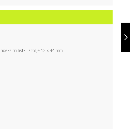
SET DI VOLANTINI
CON COPERTINA
RIGIDA E SPIRALE
WTP365 ECO
CONTINUA
deksirni listki iz folije 12 x 44 mm