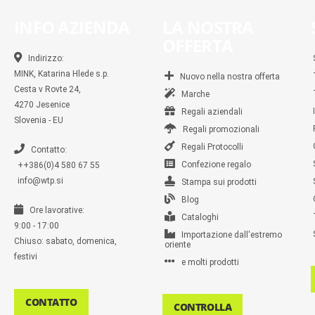
INFO AZIENDA
LA NOSTRA
OFFERTA
Indirizzo:
MINK, Katarina Hlede s.p.
Nuovo nella nostra offerta
Cesta v Rovte 24,
Marche
4270 Jesenice
Regali aziendali
Slovenia - EU
Regali promozionali
Regali Protocolli
Contatto:
Confezione regalo
++386(0)4 580 67 55
info@wtp.si
Stampa sui prodotti
Blog
Ore lavorative:
Cataloghi
9:00 - 17:00
Importazione dall'estremo
Chiuso: sabato, domenica,
oriente
festivi
e molti prodotti
CONTATTO
CONTROLLA