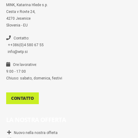
m
MINK, Katarina Hlede s.p.
e
s
Cesta v Rovte 24,
s
4270 Jesenice
e
n
Slovenia - EU
g
e
r
Contatto:
++386(0)4 580 67 55
info@wtp.si
Ore lavorative:
9:00 - 17:00
Chiuso: sabato, domenica, festivi
CONTATTO
LA NOSTRA OFFERTA
Nuovo nella nostra offerta