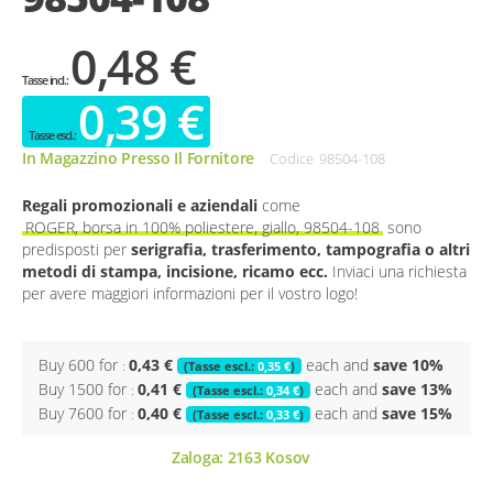
0,48 €
0,39 €
In Magazzino Presso Il Fornitore
Codice
98504-108
Regali promozionali e aziendali
come
ROGER, borsa in 100% poliestere, giallo, 98504-108
sono
predisposti per
serigrafia, trasferimento, tampografia o altri
metodi di stampa, incisione, ricamo ecc.
Inviaci una richiesta
per avere maggiori informazioni per il vostro logo!
Buy 600 for
0,43 €
each and
save
10
%
0,35 €
Buy 1500 for
0,41 €
each and
save
13
%
0,34 €
Buy 7600 for
0,40 €
each and
save
15
%
0,33 €
Zaloga:
2163
Kosov