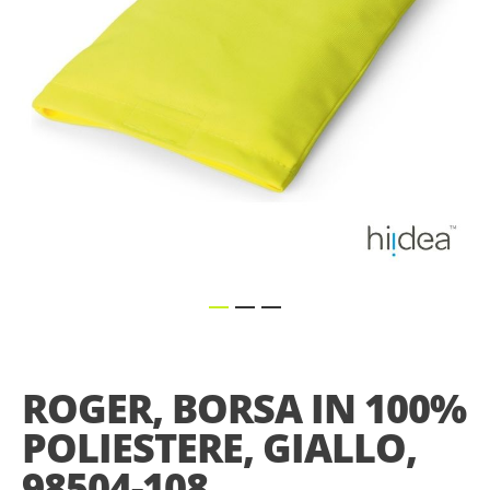
Skip
to
the
ROGER, BORSA IN 100%
beginning
of
POLIESTERE, GIALLO,
the
images
98504-108
gallery