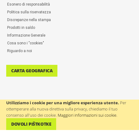
Esonero di responsabilità
Politica sulla riservatezza
Discrepanze nella stampa
Prodotti in saldo
Informazione Generale
Cosa sono i "cookies"
Riguardo a noi
CARTA GEOGRAFICA
Utilizziamo i cookie per una migliore esperienza utente.
Per
ottemperare alla nuova direttiva sulla privacy, chiediamo il tuo
ASSISTENZA AGLI UTENTI: ++386(0)4 580 67 55
consenso all'uso dei cookie.
Maggiori informazioni sui cookie
.
DOVOLI PIŠTKOTKE