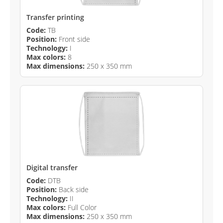
Transfer printing
Code:
TB
Position:
Front side
Technology:
I
Max colors:
8
Max dimensions:
250 x 350 mm
Digital transfer
Code:
DTB
Position:
Back side
Technology:
II
Max colors:
Full Color
Max dimensions:
250 x 350 mm