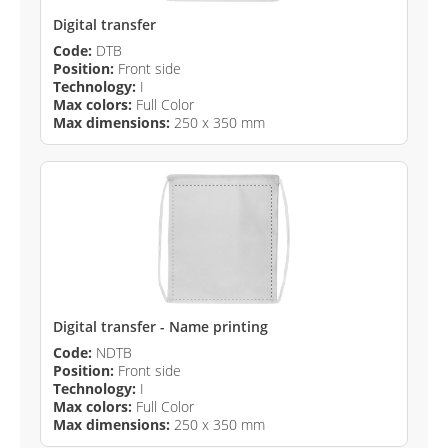
Digital transfer
Code:
DTB
Position:
Front side
Technology:
I
Max colors:
Full Color
Max dimensions:
250 x 350 mm
Digital transfer - Name printing
Code:
NDTB
Position:
Front side
Technology:
I
Max colors:
Full Color
Max dimensions:
250 x 350 mm