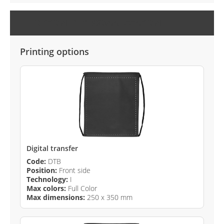
OPZIONI DI PERSONALIZZAZIONE
Printing options
Digital transfer
Code:
DTB
Position:
Front side
Technology:
I
Max colors:
Full Color
Max dimensions:
250 x 350 mm