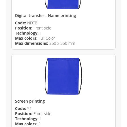
Digital transfer - Name printing
Code:
NDTB
Position:
Front side
Technology:
I
Max colors:
Full Color
Max dimensions:
250 x 350 mm
Screen printing
Code:
S1
Position:
Front side
Technology:
I
Max colors:
1