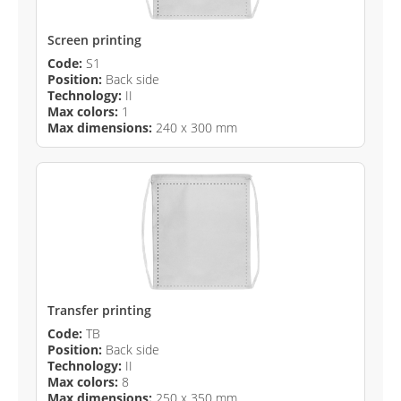
Screen printing
Code:
S1
Position:
Back side
Technology:
II
Max colors:
1
Max dimensions:
240 x 300 mm
Transfer printing
Code:
TB
Position:
Back side
Technology:
II
Max colors:
8
Max dimensions:
250 x 350 mm