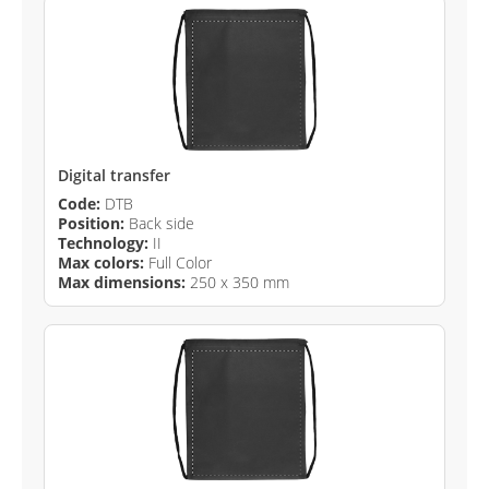
Digital transfer
Code:
DTB
Position:
Back side
Technology:
II
Max colors:
Full Color
Max dimensions:
250 x 350 mm