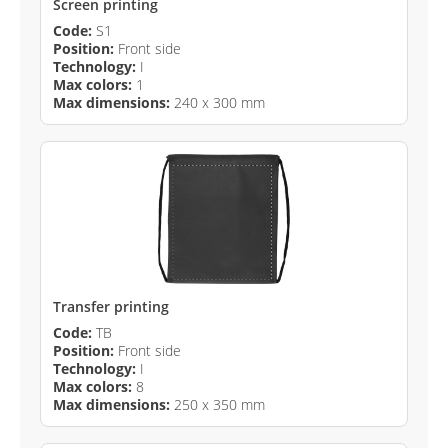
Screen printing
Code:
S1
Position:
Front side
Technology:
I
Max colors:
1
Max dimensions:
240 x 300 mm
Transfer printing
Code:
TB
Position:
Front side
Technology:
I
Max colors:
8
Max dimensions:
250 x 350 mm