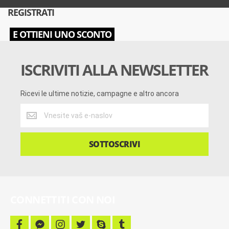
REGISTRATI
E OTTIENI UNO SCONTO
ISCRIVITI ALLA NEWSLETTER
Ricevi le ultime notizie, campagne e altro ancora
Ricevi
le
ultime
notizie,
SOTTOSCRIVI
campagne
e
altro
ancora
CONNETTITI CON NOI
f
f
i
t
s
t