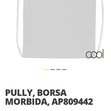
Skip
to
the
PULLY, BORSA
beginning
of
MORBIDA, AP809442
the
images
gallery