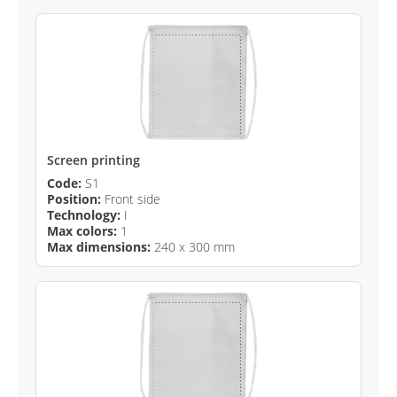
Screen printing
Code:
S1
Position:
Front side
Technology:
I
Max colors:
1
Max dimensions:
240 x 300 mm