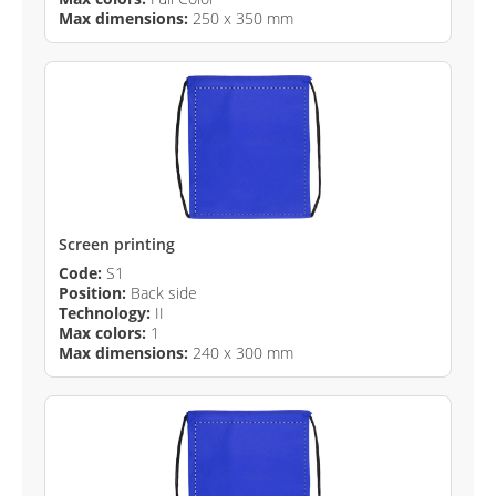
Max dimensions:
250 x 350 mm
Screen printing
Code:
S1
Position:
Back side
Technology:
II
Max colors:
1
Max dimensions:
240 x 300 mm