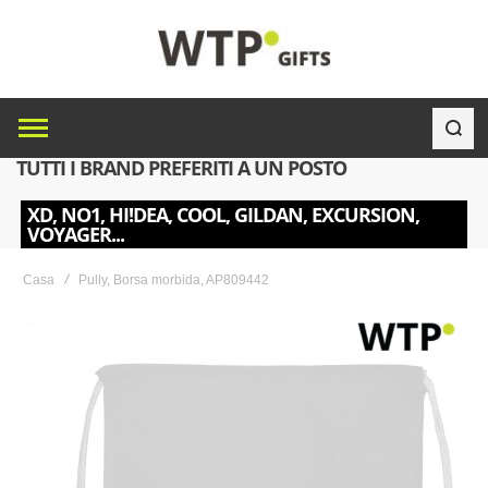
TUTTI I BRAND PREFERITI A UN POSTO
XD, NO1, HI!DEA, COOL, GILDAN, EXCURSION,
VOYAGER...
Casa
Pully, Borsa morbida, AP809442
Skip
to
the
end
of
the
images
gallery