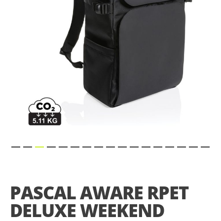
gallery
Skip
to
the
PASCAL AWARE RPET
beginning
of
DELUXE WEEKEND
the
images