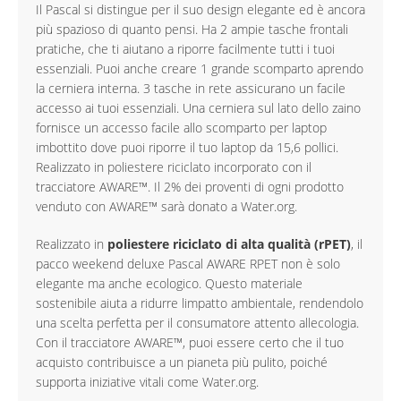
Il Pascal si distingue per il suo design elegante ed è ancora
più spazioso di quanto pensi. Ha 2 ampie tasche frontali
pratiche, che ti aiutano a riporre facilmente tutti i tuoi
essenziali. Puoi anche creare 1 grande scomparto aprendo
la cerniera interna. 3 tasche in rete assicurano un facile
accesso ai tuoi essenziali. Una cerniera sul lato dello zaino
fornisce un accesso facile allo scomparto per laptop
imbottito dove puoi riporre il tuo laptop da 15,6 pollici.
Realizzato in poliestere riciclato incorporato con il
tracciatore AWARE™. Il 2% dei proventi di ogni prodotto
venduto con AWARE™ sarà donato a Water.org.
Realizzato in
poliestere riciclato di alta qualità (rPET)
, il
pacco weekend deluxe Pascal AWARE RPET non è solo
elegante ma anche ecologico. Questo materiale
sostenibile aiuta a ridurre limpatto ambientale, rendendolo
una scelta perfetta per il consumatore attento allecologia.
Con il tracciatore AWARE™, puoi essere certo che il tuo
acquisto contribuisce a un pianeta più pulito, poiché
supporta iniziative vitali come Water.org.