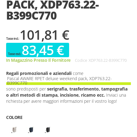
PACK, XDP763.22-
gallery
B399C770
101,81 €
83,45 €
In Magazzino Presso Il Fornitore
Codice
XDP763.22-B399C770
Regali promozionali e aziendali
come
Pascal AWARE RPET deluxe weekend pack, XDP763.22-
B399C770
sono predisposti per
serigrafia, trasferimento, tampografia
o altri metodi di stampa, incisione, ricamo ecc.
Inviaci una
richiesta per avere maggiori informazioni per il vostro logo!
COLORE