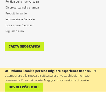
Politica sulla riservatezza
Discrepanze nella stampa
Prodotti in saldo
Informazione Generale
Cosa sono i "cookies"
Riguardo a noi
CARTA GEOGRAFICA
Utilizziamo i cookie per una migliore esperienza utente.
Per
ottemperare alla nuova direttiva sulla privacy, chiediamo il tuo
ASSISTENZA AGLI UTENTI: ++386(0)4 580 67 55
consenso all'uso dei cookie.
Maggiori informazioni sui cookie
.
DOVOLI PIŠTKOTKE
©
WTP Regali promozionali e aziendali
- Tutti i diritti riservati.