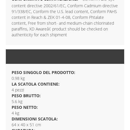
content directive 2002/61/EC, Conform Cadmium directive
91/338/EC, Conform the U.S. lead content, Conform PAHS
content in Reach & ZEK 01-4-08, Conform Phtalate
content, Free from short- and medium-chain chlorinated
paraffins, XD Awareâ¢ product should be checked on
authenticity for each shipment
CONFEZIONE
PESO SINGOLO DEL PRODOTTO:
0.98 kg
LA SCATOLA CONTIENE:
4 pezzi
PESO BRUTTO:
5.6 kg
PESO NETTO:
4 kg
DIMENSIONI SCATOLA:
64 x 40 x 51 cm