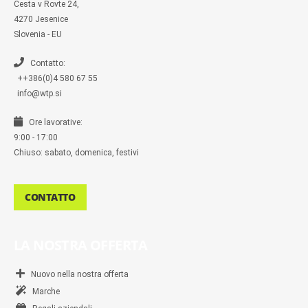
s
Cesta v Rovte 24,
s
4270 Jesenice
e
n
Slovenia - EU
g
e
r
Contatto:
++386(0)4 580 67 55
info@wtp.si
Ore lavorative:
9:00 - 17:00
Chiuso: sabato, domenica, festivi
CONTATTO
LA NOSTRA OFFERTA
Nuovo nella nostra offerta
Marche