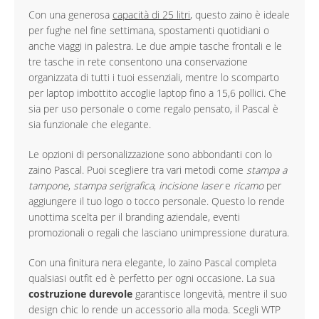
Con una generosa
capacità di 25 litri
, questo zaino è ideale
per fughe nel fine settimana, spostamenti quotidiani o
anche viaggi in palestra. Le due ampie tasche frontali e le
tre tasche in rete consentono una conservazione
organizzata di tutti i tuoi essenziali, mentre lo scomparto
per laptop imbottito accoglie laptop fino a 15,6 pollici. Che
sia per uso personale o come regalo pensato, il Pascal è
sia funzionale che elegante.
Le opzioni di personalizzazione sono abbondanti con lo
zaino Pascal. Puoi scegliere tra vari metodi come
stampa a
tampone
,
stampa serigrafica
,
incisione laser
e
ricamo
per
aggiungere il tuo logo o tocco personale. Questo lo rende
unottima scelta per il branding aziendale, eventi
promozionali o regali che lasciano unimpressione duratura.
Con una finitura nera elegante, lo zaino Pascal completa
qualsiasi outfit ed è perfetto per ogni occasione. La sua
costruzione durevole
garantisce longevità, mentre il suo
design chic lo rende un accessorio alla moda. Scegli WTP