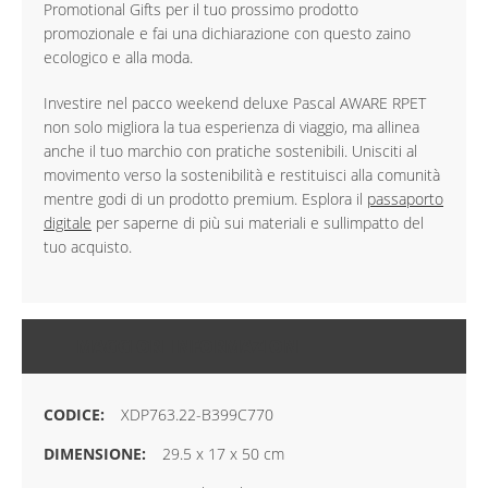
Promotional Gifts per il tuo prossimo prodotto
promozionale e fai una dichiarazione con questo zaino
ecologico e alla moda.
Investire nel pacco weekend deluxe Pascal AWARE RPET
non solo migliora la tua esperienza di viaggio, ma allinea
anche il tuo marchio con pratiche sostenibili. Unisciti al
movimento verso la sostenibilità e restituisci alla comunità
mentre godi di un prodotto premium. Esplora il
passaporto
digitale
per saperne di più sui materiali e sullimpatto del
tuo acquisto.
MAGGIORI INFORMAZIONI
XDP763.22-B399C770
29.5 x 17 x 50 cm