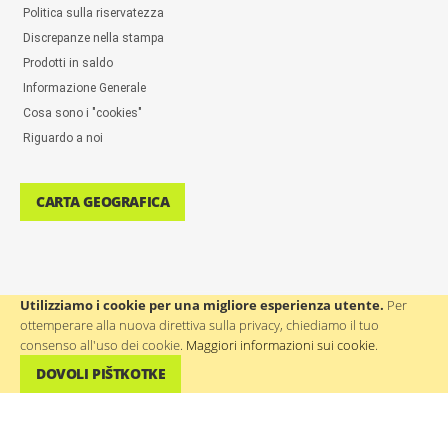
Politica sulla riservatezza
Discrepanze nella stampa
Prodotti in saldo
Informazione Generale
Cosa sono i "cookies"
Riguardo a noi
CARTA GEOGRAFICA
Utilizziamo i cookie per una migliore esperienza utente.
Per
ottemperare alla nuova direttiva sulla privacy, chiediamo il tuo
ASSISTENZA AGLI UTENTI: ++386(0)4 580 67 55
consenso all'uso dei cookie.
Maggiori informazioni sui cookie
.
DOVOLI PIŠTKOTKE
©
WTP Regali promozionali e aziendali
- Tutti i diritti riservati.