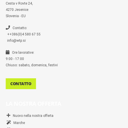
s
Cesta v Rovte 24,
s
4270 Jesenice
e
n
Slovenia - EU
g
e
r
Contatto:
++386(0)4 580 67 55
info@wtp.si
Ore lavorative:
9:00 - 17:00
Chiuso: sabato, domenica, festivi
CONTATTO
LA NOSTRA OFFERTA
Nuovo nella nostra offerta
Marche