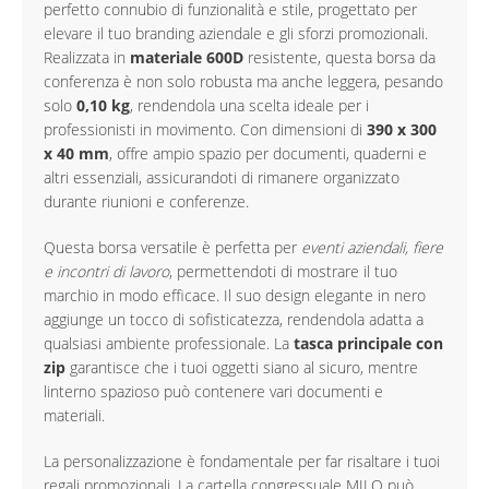
perfetto connubio di funzionalità e stile, progettato per
elevare il tuo branding aziendale e gli sforzi promozionali.
Realizzata in
materiale 600D
resistente, questa borsa da
conferenza è non solo robusta ma anche leggera, pesando
solo
0,10 kg
, rendendola una scelta ideale per i
professionisti in movimento. Con dimensioni di
390 x 300
x 40 mm
, offre ampio spazio per documenti, quaderni e
altri essenziali, assicurandoti di rimanere organizzato
durante riunioni e conferenze.
Questa borsa versatile è perfetta per
eventi aziendali, fiere
e incontri di lavoro
, permettendoti di mostrare il tuo
marchio in modo efficace. Il suo design elegante in nero
aggiunge un tocco di sofisticatezza, rendendola adatta a
qualsiasi ambiente professionale. La
tasca principale con
zip
garantisce che i tuoi oggetti siano al sicuro, mentre
linterno spazioso può contenere vari documenti e
materiali.
La personalizzazione è fondamentale per far risaltare i tuoi
regali promozionali. La cartella congressuale MILO può