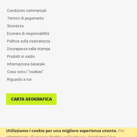
Condizioni commerciali
Termini di pagamento
Sicurezza
Esonero di responsabilità
Politica sulla riservatezza
Discrepanze nella stampa
Prodotti in saldo
Informazione Generale
Cosa sono i "cookies"
Riguardo a noi
CARTA GEOGRAFICA
Utilizziamo i cookie per una migliore esperienza utente.
Per
ottemperare alla nuova direttiva sulla privacy, chiediamo il tuo