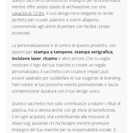
questo sacchetto dimostra un impegno per la sostenibilità
mentre offre ampio spazio di archiviazione con una
capacità di 12 litri
. Il suo design nero elegante lo rende
perfetto per scuole, palestre o eventi allaperto,
consentendo agli utenti di portare con facilità i propri
essenziali.
La personalizzazione è al centro di questo prodotto, con
opzioni per
stampa a tampone
,
stampa serigrafica
,
incisione laser
,
ricamo
e altro ancora. Che tu voglia
mostrare il logo del tuo marchio o creare un regalo
personalizzato, il sacchetto con coulisse Impact può
essere adattato per soddisfare le tue esigenze di branding.
Fatti notare al tuo prossimo evento promozionale e lascia
unimpressione duratura con il tuo design unico.
Questo sacchetto non solo contribuisce a ridurre i rifiuti di
plastica, ma si allinea anche con gli sforzi di beneficenza.
Con ogni acquisto, stai contribuendo alla missione di
Water.org
, aiutando chi ha bisogno mentre promuovi
limpegno del tuo marchio per la responsabilità sociale. È