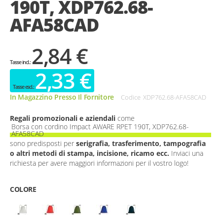
190T, XDP762.68-
gallery
AFA58CAD
2,84 €
2,33 €
In Magazzino Presso Il Fornitore
Codice
XDP762.68-AFA58CAD
Regali promozionali e aziendali
come
Borsa con cordino Impact AWARE RPET 190T, XDP762.68-
AFA58CAD
sono predisposti per
serigrafia, trasferimento, tampografia
o altri metodi di stampa, incisione, ricamo ecc.
Inviaci una
richiesta per avere maggiori informazioni per il vostro logo!
COLORE