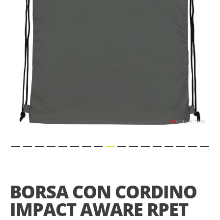
gallery
Skip
to
the
BORSA CON CORDINO
beginning
of
IMPACT AWARE RPET
the
images