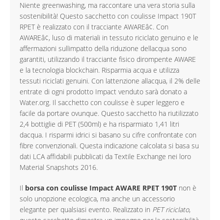
Niente greenwashing, ma raccontare una vera storia sulla
sostenibilità! Questo sacchetto con coulisse Impact 190T
RPET è realizzato con il tracciante AWAREâ¢. Con
AWAREâ¢, luso di materiali in tessuto riciclato genuino e le
affermazioni sullimpatto della riduzione dellacqua sono
garantiti, utilizzando il tracciante fisico dirompente AWARE
e la tecnologia blockchain. Risparmia acqua e utilizza
tessuti riciclati genuini. Con lattenzione allacqua, il 2% delle
entrate di ogni prodotto Impact venduto sarà donato a
Water.org. Il sacchetto con coulisse è super leggero e
facile da portare ovunque. Questo sacchetto ha riutilizzato
2,4 bottiglie di PET (500ml) e ha risparmiato 1,41 litri
dacqua. I risparmi idrici si basano su cifre confrontate con
fibre convenzionali. Questa indicazione calcolata si basa su
dati LCA affidabili pubblicati da Textile Exchange nei loro
Material Snapshots 2016.
Il
borsa con coulisse Impact AWARE RPET 190T
non è
solo unopzione ecologica, ma anche un accessorio
elegante per qualsiasi evento. Realizzato in
PET riciclato
,