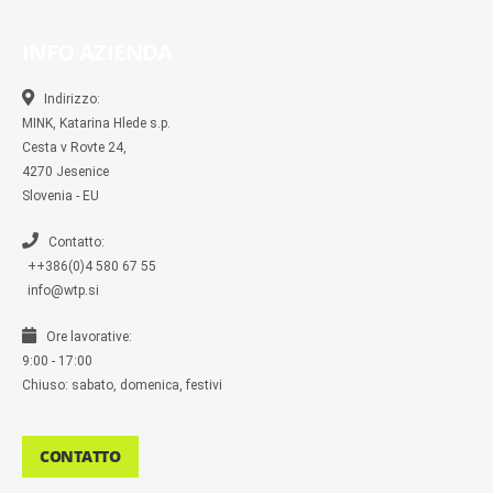
c
c
s
i
y
m
e
e
t
t
p
b
b
b
a
t
e
l
INFO AZIENDA
o
o
g
e
r
o
o
r
r
k
k
a
-
m
Indirizzo:
m
MINK, Katarina Hlede s.p.
e
s
Cesta v Rovte 24,
s
4270 Jesenice
e
n
Slovenia - EU
g
e
r
Contatto:
++386(0)4 580 67 55
info@wtp.si
Ore lavorative:
9:00 - 17:00
Chiuso: sabato, domenica, festivi
CONTATTO