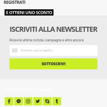
REGISTRATI
E OTTIENI UNO SCONTO
ISCRIVITI ALLA NEWSLETTER
Ricevi le ultime notizie, campagne e altro ancora
Ricevi
le
ultime
notizie,
SOTTOSCRIVI
campagne
e
altro
ancora
CONNETTITI CON NOI
f
f
i
t
s
t
a
a
n
w
k
u