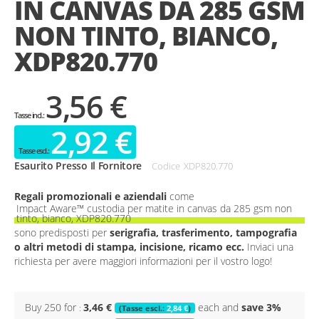
IN CANVAS DA 285 GSM
gallery
NON TINTO, BIANCO,
XDP820.770
3,56 €
2,92 €
Esaurito Presso Il Fornitore
Codice
XDP820.770
Regali promozionali e aziendali
come
Impact Aware™ custodia per matite in canvas da 285 gsm non
tinto, bianco, XDP820.770
sono predisposti per
serigrafia, trasferimento, tampografia
o altri metodi di stampa, incisione, ricamo ecc.
Inviaci una
richiesta per avere maggiori informazioni per il vostro logo!
Buy 250 for
3,46 €
each and
save
3
%
2,84 €