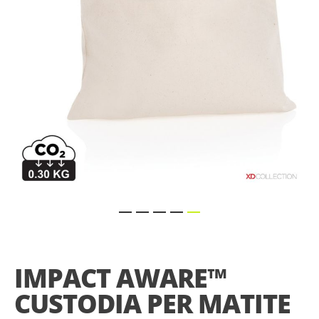
gallery
Skip
to
the
IMPACT AWARE™
beginning
of
CUSTODIA PER MATITE
the
images