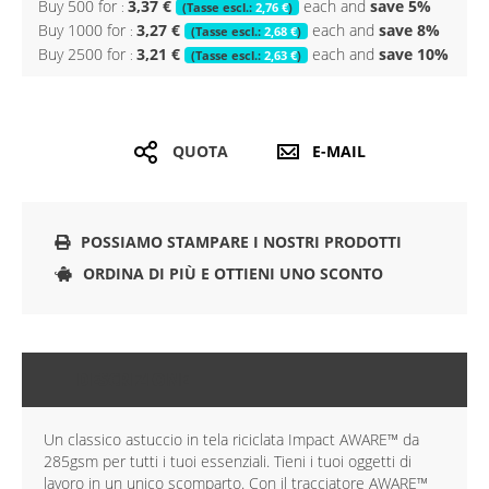
Buy 500 for
3,37 €
each and
save
5
%
2,76 €
Buy 1000 for
3,27 €
each and
save
8
%
2,68 €
Buy 2500 for
3,21 €
each and
save
10
%
2,63 €
QUOTA
E-MAIL
POSSIAMO STAMPARE I NOSTRI PRODOTTI
ORDINA DI PIÙ E OTTIENI UNO SCONTO
DESCRIZIONE
Un classico astuccio in tela riciclata Impact AWARE™ da
285gsm per tutti i tuoi essenziali. Tieni i tuoi oggetti di
lavoro in un unico scomparto. Con il tracciatore AWARE™