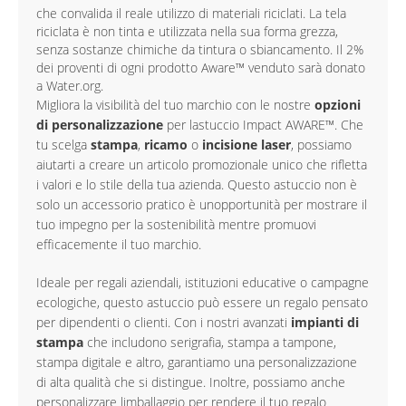
che convalida il reale utilizzo di materiali riciclati. La tela
riciclata è non tinta e utilizzata nella sua forma grezza,
senza sostanze chimiche da tintura o sbiancamento. Il 2%
dei proventi di ogni prodotto Aware™ venduto sarà donato
a Water.org.
Migliora la visibilità del tuo marchio con le nostre
opzioni
di personalizzazione
per lastuccio Impact AWARE™. Che
tu scelga
stampa
,
ricamo
o
incisione laser
, possiamo
aiutarti a creare un articolo promozionale unico che rifletta
i valori e lo stile della tua azienda. Questo astuccio non è
solo un accessorio pratico è unopportunità per mostrare il
tuo impegno per la sostenibilità mentre promuovi
efficacemente il tuo marchio.
Ideale per regali aziendali, istituzioni educative o campagne
ecologiche, questo astuccio può essere un regalo pensato
per dipendenti o clienti. Con i nostri avanzati
impianti di
stampa
che includono serigrafia, stampa a tampone,
stampa digitale e altro, garantiamo una personalizzazione
di alta qualità che si distingue. Inoltre, possiamo anche
personalizzare limballaggio per rendere il tuo regalo