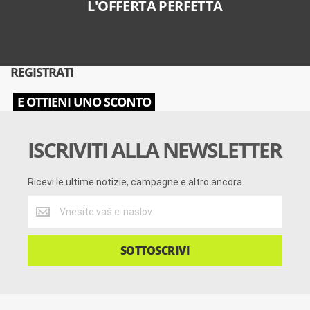
L'OFFERTA PERFETTA
REGISTRATI
E OTTIENI UNO SCONTO
ISCRIVITI ALLA NEWSLETTER
Ricevi le ultime notizie, campagne e altro ancora
Ricevi
le
ultime
notizie,
SOTTOSCRIVI
campagne
e
altro
ancora