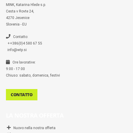
m
MINK, Katarina Hlede s.p.
e
s
Cesta v Rovte 24,
s
4270 Jesenice
e
n
Slovenia - EU
g
e
r
Contatto:
++386(0)4 580 67 55
info@wtp.si
Ore lavorative:
9:00 - 17:00
Chiuso: sabato, domenica, festivi
CONTATTO
LA NOSTRA OFFERTA
Nuovo nella nostra offerta