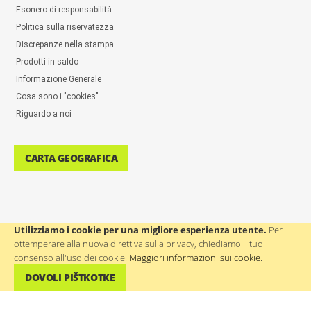
Esonero di responsabilità
Politica sulla riservatezza
Discrepanze nella stampa
Prodotti in saldo
Informazione Generale
Cosa sono i "cookies"
Riguardo a noi
CARTA GEOGRAFICA
Utilizziamo i cookie per una migliore esperienza utente.
Per
ottemperare alla nuova direttiva sulla privacy, chiediamo il tuo
ASSISTENZA AGLI UTENTI: ++386(0)4 580 67 55
consenso all'uso dei cookie.
Maggiori informazioni sui cookie
.
DOVOLI PIŠTKOTKE