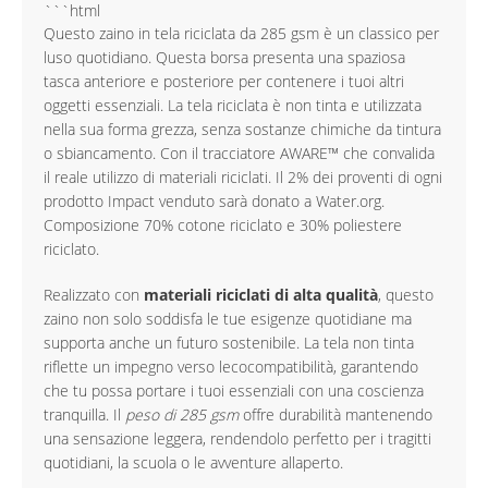
```html
Questo zaino in tela riciclata da 285 gsm è un classico per
luso quotidiano. Questa borsa presenta una spaziosa
tasca anteriore e posteriore per contenere i tuoi altri
oggetti essenziali. La tela riciclata è non tinta e utilizzata
nella sua forma grezza, senza sostanze chimiche da tintura
o sbiancamento. Con il tracciatore AWARE™ che convalida
il reale utilizzo di materiali riciclati. Il 2% dei proventi di ogni
prodotto Impact venduto sarà donato a Water.org.
Composizione 70% cotone riciclato e 30% poliestere
riciclato.
Realizzato con
materiali riciclati di alta qualità
, questo
zaino non solo soddisfa le tue esigenze quotidiane ma
supporta anche un futuro sostenibile. La tela non tinta
riflette un impegno verso lecocompatibilità, garantendo
che tu possa portare i tuoi essenziali con una coscienza
tranquilla. Il
peso di 285 gsm
offre durabilità mantenendo
una sensazione leggera, rendendolo perfetto per i tragitti
quotidiani, la scuola o le avventure allaperto.