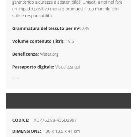
garantendo sicurezza e sostenibilità. Unisciti a noi nel fare
un impatto positivo mentre promuovi il tuo marchio con
stile e responsabilità.
Grammatura del tessuto per m²:
285
Volume contenuto (litri):
19.5
Beneficenza:
Water.org
Passaporto digitale:
Visualizza qui
```
MAGGIORI INFORMAZIONI
XDP762.98-435D2987
30 x 13.5 x 41 cm