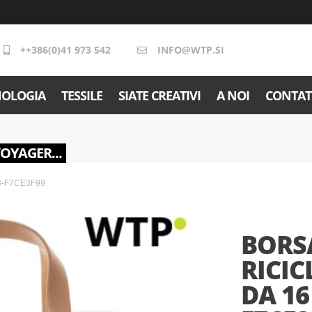
++386(0)41 973 542
INFO@WTP.SI
NOLOGIA
TESSILE
SIATE CREATIVI
A NOI
CONTAT
VOYAGER...
.23-F7CE3F99
BORSA
RICI
DA 16