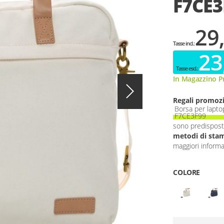
F7CE3
29
23
In Magazzino Pr
Regali promozi
Borsa per lapto
F7CE3F99
sono predispost
metodi di stam
maggiori informaz
COLORE