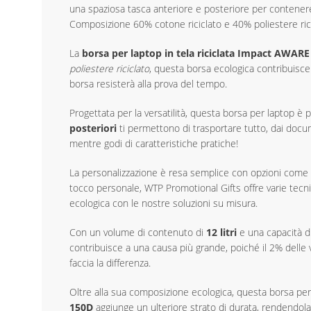
una spaziosa tasca anteriore e posteriore per contenere 
Composizione 60% cotone riciclato e 40% poliestere ricic
La
borsa per laptop in tela riciclata Impact AWARE
poliestere riciclato
, questa borsa ecologica contribuisce a
borsa resisterà alla prova del tempo.
Progettata per la versatilità, questa borsa per laptop è 
posteriori
ti permettono di trasportare tutto, dai docum
mentre godi di caratteristiche pratiche!
La personalizzazione è resa semplice con opzioni come
tocco personale, WTP Promotional Gifts offre varie tecni
ecologica con le nostre soluzioni su misura.
Con un volume di contenuto di
12 litri
e una capacità d
contribuisce a una causa più grande, poiché il 2% delle
faccia la differenza.
Oltre alla sua composizione ecologica, questa borsa per 
150D
aggiunge un ulteriore strato di durata, rendendola