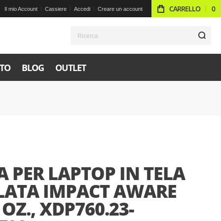
CARRELLO
0
Il mio Account
Cassiere
Accedi
Creare un account
R
TO
BLOG
OUTLET
 PER LAPTOP IN TELA
CLATA IMPACT AWARE
 OZ., XDP760.23-