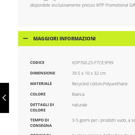
disponibile esclusivamente presso WTP Promotional Gif
MAGGIORI INFORMAZIONI
CODICE
XDP760.23-F7CE3F99
DIMENSIONE
39.5 x 10 x 32 cm
MATERIALE
Recycled cotton,Polyurethane
ZAINO IN TELA
RICICLATA
COLORE
Bianca
IMPACT AWARE
DA 16 OZ.,
DETTAGLI DI
naturale
XDP760.22-
COLORE
PRECEDENTE
B010AFC2
TEMPO DI
3-5 giorni per i prodotti vuoti, a
CONSEGNA