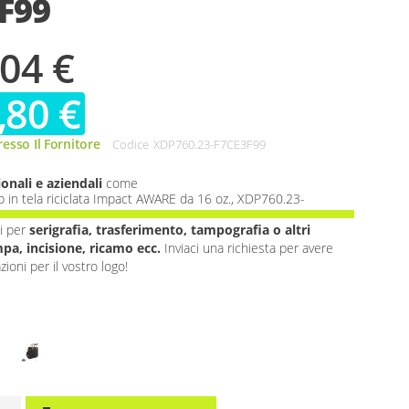
F99
,04 €
,80 €
esso Il Fornitore
Codice
XDP760.23-F7CE3F99
onali e aziendali
come
p in tela riciclata Impact AWARE da 16 oz., XDP760.23-
i per
serigrafia, trasferimento, tampografia o altri
pa, incisione, ricamo ecc.
Inviaci una richiesta per avere
ioni per il vostro logo!