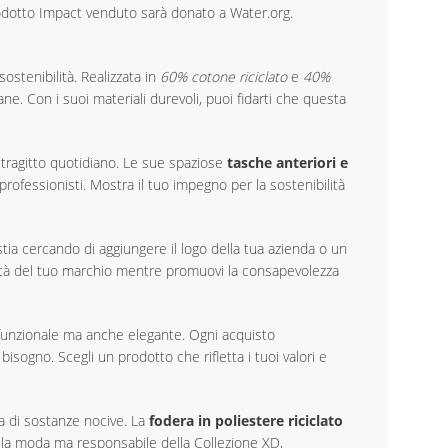
prodotto Impact venduto sarà donato a Water.org.
stenibilità. Realizzata in
60% cotone riciclato
e
40%
ne. Con i suoi materiali durevoli, puoi fidarti che questa
 tragitto quotidiano. Le sue spaziose
tasche anteriori e
rofessionisti. Mostra il tuo impegno per la sostenibilità
stia cercando di aggiungere il logo della tua azienda o un
bilità del tuo marchio mentre promuovi la consapevolezza
funzionale ma anche elegante. Ogni acquisto
bisogno. Scegli un prodotto che rifletta i tuoi valori e
va di sostanze nocive. La
fodera in poliestere riciclato
alla moda ma responsabile della Collezione XD,