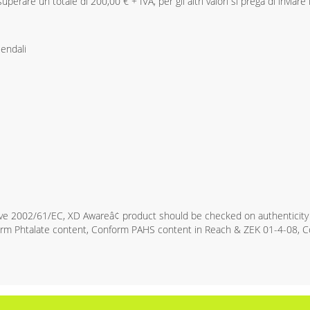
perare un totale di 200,00 € + IVA, per gli altri valori si prega di inviare 
iendali
ve 2002/61/EC, XD Awareâ¢ product should be checked on authenticity
nform Phtalate content, Conform PAHS content in Reach & ZEK 01-4-08,