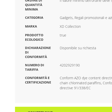
ORDINE DI
Il valore minimo dell'ordine deve su
QUANTITÀ
MINIMA
CATEGORIA
Gadgets, Regali promozionali e az
MARKA
XD Collection
PRODOTTO
true
ECOLOGICO
DICHIARAZIONE
Disponibile su richiesta
DI
CONFORMITÀ
NUMERO DI
4202929190
TARIFFA
CONFORMITÀ E
Conform AZO dye content directi
CERTIFICAZIONE
chain chlorinated paraffins, Co
directive 91/338/EC