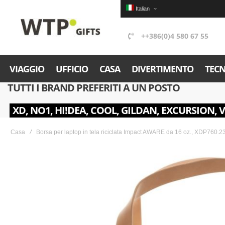
Italian
++386(0)4 580 67 55
VIAGGIO
UFFICIO
CASA
DIVERTIMENTO
TEC
TUTTI I BRAND PREFERITI A UN POSTO
XD, NO1, HI!DEA, COOL, GILDAN, EXCURSION, 
Casa
Borsa per laptop in tela riciclata Impact AWARE da 16 oz., XDP760
Skip
to
the
end
of
the
images
gallery