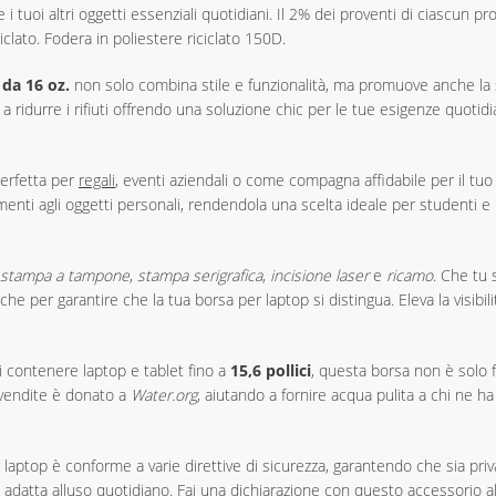
i tuoi altri oggetti essenziali quotidiani. Il 2% dei proventi di ciascun 
lato. Fodera in poliestere riciclato 150D.
 da 16 oz.
non solo combina stile e funzionalità, ma promuove anche la so
 ridurre i rifiuti offrendo una soluzione chic per le tue esigenze quotidia
perfetta per
regali
, eventi aziendali o come compagna affidabile per il tuo
enti agli oggetti personali, rendendola una scelta ideale per studenti e p
stampa a tampone
,
stampa serigrafica
,
incisione laser
e
ricamo
. Che tu 
che per garantire che la tua borsa per laptop si distingua. Eleva la visi
i contenere laptop e tablet fino a
15,6 pollici
, questa borsa non è solo 
 vendite è donato a
Water.org
, aiutando a fornire acqua pulita a chi ne ha 
laptop è conforme a varie direttive di sicurezza, garantendo che sia pri
 adatta alluso quotidiano. Fai una dichiarazione con questo accessorio 