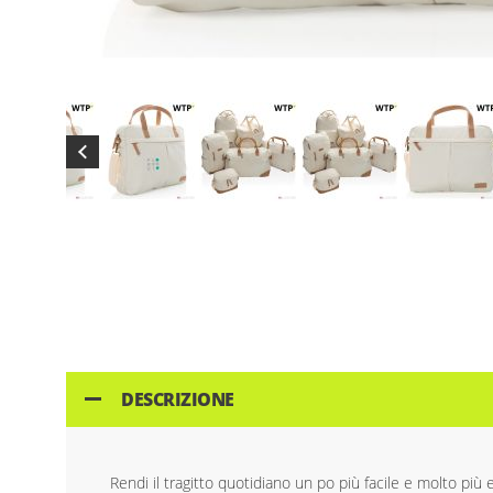
Skip
to
the
beginning
of
the
images
gallery
DESCRIZIONE
Rendi il tragitto quotidiano un po più facile e molto pi