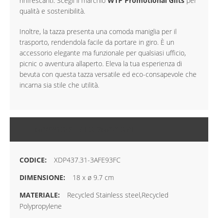
rinfrescanti. Scegli il marchio
WTP Promotional Gifts
per
qualità e sostenibilità.
Inoltre, la tazza presenta una comoda maniglia per il
trasporto, rendendola facile da portare in giro. È un
accessorio elegante ma funzionale per qualsiasi ufficio,
picnic o avventura allaperto. Eleva la tua esperienza di
bevuta con questa tazza versatile ed eco-consapevole che
incarna sia stile che utilità.
MAGGIORI INFORMAZIONI
XDP437.31-3AFE93FC
18 x ø 9.7 cm
Recycled Stainless steel,Recycled
Polypropylene