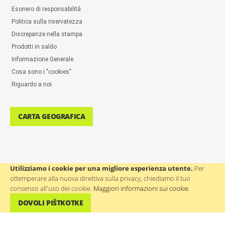
Esonero di responsabilità
Politica sulla riservatezza
Discrepanze nella stampa
Prodotti in saldo
Informazione Generale
Cosa sono i "cookies"
Riguardo a noi
CARTA GEOGRAFICA
Utilizziamo i cookie per una migliore esperienza utente.
Per
ottemperare alla nuova direttiva sulla privacy, chiediamo il tuo
ASSISTENZA AGLI UTENTI: ++386(0)4 580 67 55
consenso all'uso dei cookie.
Maggiori informazioni sui cookie
.
DOVOLI PIŠTKOTKE