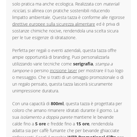
solo pratica ma anche ecologica. Realizzata con
materiali
riciclati
, si allinea con pratiche sostenibili riducendo
limpatto ambientale. Questa tazza è conforme alle rigorose
direttive europee sulla sicurezza alimentare
ed è priva di
sostanze chimiche nocive, rendendola una scelta sicura
per le tue esigenze di idratazione.
Perfetta per regali o eventi aziendali, questa tazza offre
ampie opportunità di branding. Puoi personalizzarla
utilizzando varie tecniche come
serigrafia
,
stampa a
tampone
o persino
incisione laser
per mostrare il tuo logo
o messaggio. Che si tratti di un omaggio promozionale o di
un regalo pensato, questa tazza lascerà sicuramente
unimpressione duratura.
Con una capacità di
800ml
, questa tazza è progettata per
coloro che amano rimanere idratati durante il giorno. La
sua
isolamento a doppia parete
mantiene le bevande
calde fino a
5 ore
e fredde fino a
15 ore
, rendendola
adatta sia per caffè fumante che per bevande ghiacciate