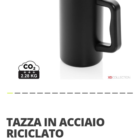
gallery
Skip
to
the
TAZZA IN ACCIAIO
beginning
of
RICICLATO
the
images