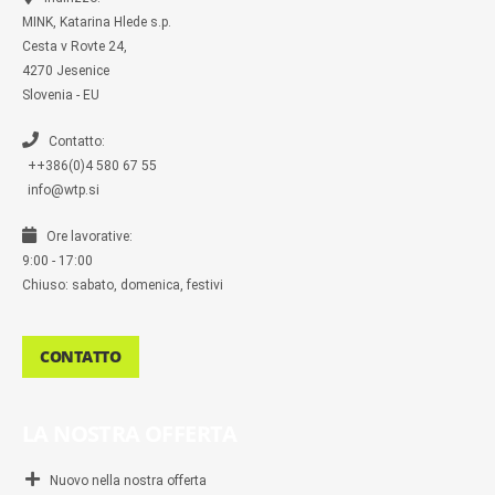
-
m
m
MINK, Katarina Hlede s.p.
e
s
Cesta v Rovte 24,
s
4270 Jesenice
e
n
Slovenia - EU
g
e
r
Contatto:
++386(0)4 580 67 55
info@wtp.si
Ore lavorative:
9:00 - 17:00
Chiuso: sabato, domenica, festivi
CONTATTO
LA NOSTRA OFFERTA
Nuovo nella nostra offerta