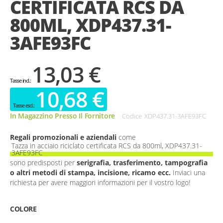
CERTIFICATA RCS DA
gallery
800ML, XDP437.31-
3AFE93FC
13,03 €
10,68 €
In Magazzino Presso Il Fornitore
Codice
XDP437.31-3AFE93FC
Regali promozionali e aziendali
come
Tazza in acciaio riciclato certificata RCS da 800ml, XDP437.31-
3AFE93FC
sono predisposti per
serigrafia, trasferimento, tampografia
o altri metodi di stampa, incisione, ricamo ecc.
Inviaci una
richiesta per avere maggiori informazioni per il vostro logo!
COLORE