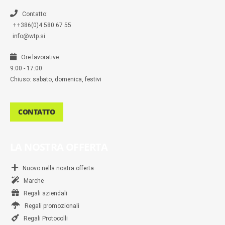
e
r
Contatto:
++386(0)4 580 67 55
info@wtp.si
Ore lavorative:
9:00 - 17:00
Chiuso: sabato, domenica, festivi
CONTATTO
LA NOSTRA OFFERTA
Nuovo nella nostra offerta
Marche
Regali aziendali
Regali promozionali
Regali Protocolli