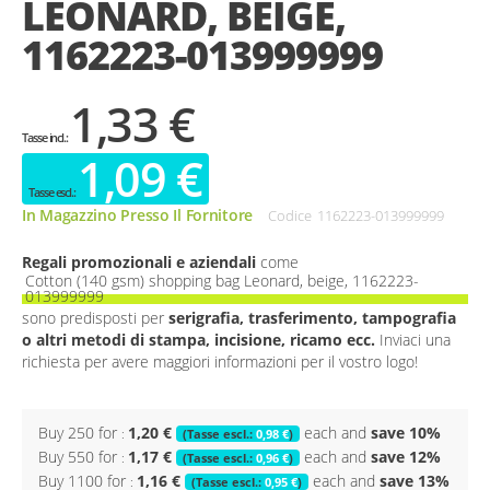
LEONARD, BEIGE,
gallery
1162223-013999999
1,33 €
1,09 €
In Magazzino Presso Il Fornitore
Codice
1162223-013999999
Regali promozionali e aziendali
come
Cotton (140 gsm) shopping bag Leonard, beige, 1162223-
013999999
sono predisposti per
serigrafia, trasferimento, tampografia
o altri metodi di stampa, incisione, ricamo ecc.
Inviaci una
richiesta per avere maggiori informazioni per il vostro logo!
Buy 250 for
1,20 €
each and
save
10
%
0,98 €
Buy 550 for
1,17 €
each and
save
12
%
0,96 €
Buy 1100 for
1,16 €
each and
save
13
%
0,95 €