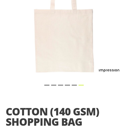
gallery
Skip
to
the
COTTON (140 GSM)
beginning
of
SHOPPING BAG
the
images