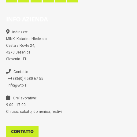
a
a
n
w
k
u
c
c
s
i
y
m
e
e
t
t
p
b
b
b
a
t
e
l
INFO AZIENDA
o
o
g
e
r
o
o
r
r
k
k
a
-
m
Indirizzo:
m
MINK, Katarina Hlede s.p.
e
s
Cesta v Rovte 24,
s
4270 Jesenice
e
n
Slovenia - EU
g
e
r
Contatto:
++386(0)4 580 67 55
info@wtp.si
Ore lavorative:
9:00 - 17:00
Chiuso: sabato, domenica, festivi
CONTATTO