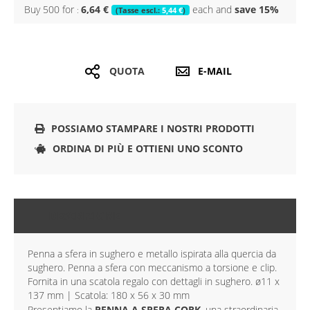
Buy 500 for
6,64 €
each and
save
15
%
5,44 €
QUOTA
E-MAIL
POSSIAMO STAMPARE I NOSTRI PRODOTTI
ORDINA DI PIÙ E OTTIENI UNO SCONTO
DESCRIZIONE
Penna a sfera in sughero e metallo ispirata alla quercia da
sughero. Penna a sfera con meccanismo a torsione e clip.
Fornita in una scatola regalo con dettagli in sughero. ø11 x
137 mm | Scatola: 180 x 56 x 30 mm
Presentiamo la
PENNA A SPERA CORK
, una straordinaria