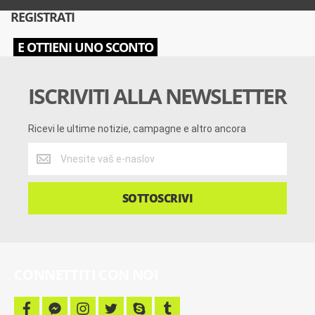
REGISTRATI
E OTTIENI UNO SCONTO
ISCRIVITI ALLA NEWSLETTER
Ricevi le ultime notizie, campagne e altro ancora
Ricevi
le
ultime
notizie,
SOTTOSCRIVI
campagne
e
altro
ancora
CONNETTITI CON NOI
f
f
i
t
s
t