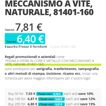
MECCANISMO A VITE,
gallery
NATURALE, 81401-160
7,81 €
6,40 €
Esaurito Presso Il Fornitore
Codice
81401-160
Regali promozionali e aziendali
come
PENNA A SFERA IN CORK E METALLO CON MECCANISMO A
VITE, naturale, 81401-160
sono predisposti per
serigrafia, trasferimento, tampografia
o altri metodi di stampa, incisione, ricamo ecc.
Inviaci una
richiesta per avere maggiori informazioni per il vostro logo!
Buy 50 for
7,03 €
each and
save
10
%
5,76 €
Buy 100 for
6,87 €
each and
save
12
%
5,63 €
Buy 200 for
6,80 €
each and
save
13
%
5,57 €