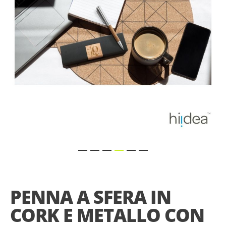
gallery
Skip
to
the
PENNA A SFERA IN
beginning
of
CORK E METALLO CON
the
images