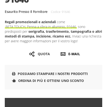
Esaurito Presso Il Fornitore
Codice
91646
Regali promozionali e aziendali
come
BETA TOUCH, Penna a sfera in alluminio, 91646
sono
predisposti per
serigrafia, trasferimento, tampografia o altri
metodi di stampa, incisione, ricamo ecc.
Inviaci una richiesta
per avere maggiori informazioni per il vostro logo!
QUOTA
E-MAIL
POSSIAMO STAMPARE I NOSTRI PRODOTTI
ORDINA DI PIÙ E OTTIENI UNO SCONTO
DESCRIZIONE