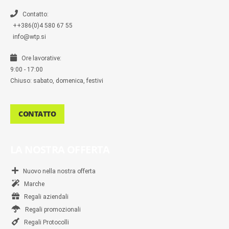
e
r
Contatto:
++386(0)4 580 67 55
info@wtp.si
Ore lavorative:
9:00 - 17:00
Chiuso: sabato, domenica, festivi
CONTATTO
LA NOSTRA OFFERTA
Nuovo nella nostra offerta
Marche
Regali aziendali
Regali promozionali
Regali Protocolli