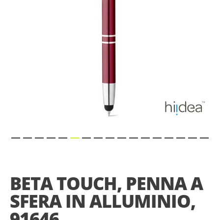
Skip
to
the
BETA TOUCH, PENNA A
beginning
of
SFERA IN ALLUMINIO,
the
images
91646
gallery