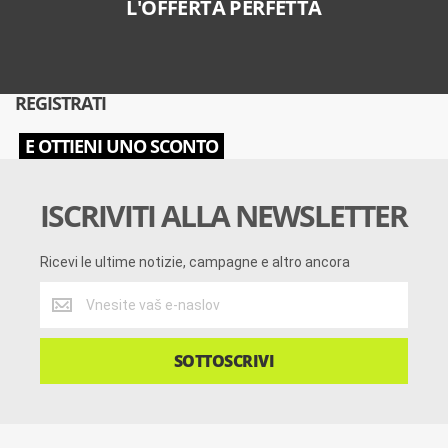
L'OFFERTA PERFETTA
REGISTRATI
E OTTIENI UNO SCONTO
ISCRIVITI ALLA NEWSLETTER
Ricevi le ultime notizie, campagne e altro ancora
Ricevi
le
ultime
notizie,
SOTTOSCRIVI
campagne
e
altro
ancora