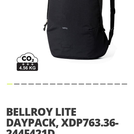
Skip
to
the
BELLROY LITE
beginning
of
DAYPACK, XDP763.36-
the
images
244F421D
gallery