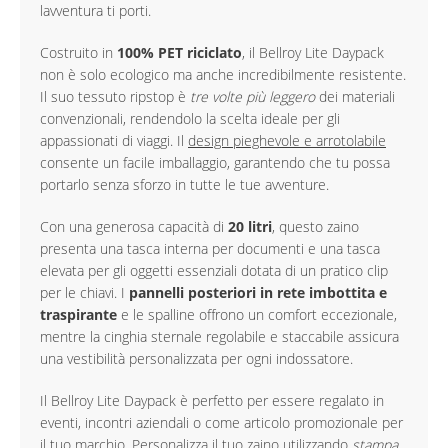
lavventura ti porti.
Costruito in
100% PET riciclato
, il Bellroy Lite Daypack
non è solo ecologico ma anche incredibilmente resistente.
Il suo tessuto ripstop è
tre volte più leggero
dei materiali
convenzionali, rendendolo la scelta ideale per gli
appassionati di viaggi. Il
design pieghevole e arrotolabile
consente un facile imballaggio, garantendo che tu possa
portarlo senza sforzo in tutte le tue avventure.
Con una generosa capacità di
20 litri
, questo zaino
presenta una tasca interna per documenti e una tasca
elevata per gli oggetti essenziali dotata di un pratico clip
per le chiavi. I
pannelli posteriori in rete imbottita e
traspirante
e le spalline offrono un comfort eccezionale,
mentre la cinghia sternale regolabile e staccabile assicura
una vestibilità personalizzata per ogni indossatore.
Il Bellroy Lite Daypack è perfetto per essere regalato in
eventi, incontri aziendali o come articolo promozionale per
il tuo marchio. Personalizza il tuo zaino utilizzando
stampa