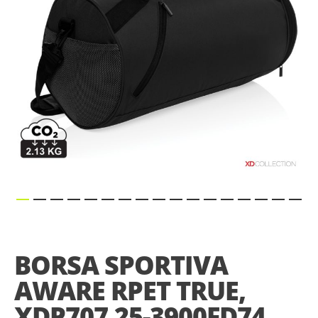
Skip
to
the
BORSA SPORTIVA
beginning
of
AWARE RPET TRUE,
the
images
XDP707.25-3900FD74
gallery