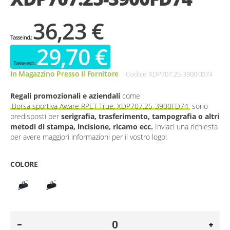
36,23 €
29,70 €
In Magazzino Presso Il Fornitore
Codice
XDP707.25-3900FD74
Regali promozionali e aziendali
come
Borsa sportiva Aware RPET True, XDP707.25-3900FD74
sono
predisposti per
serigrafia, trasferimento, tampografia o altri
metodi di stampa, incisione, ricamo ecc.
Inviaci una richiesta
per avere maggiori informazioni per il vostro logo!
COLORE