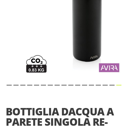
gallery
Skip
to
the
BOTTIGLIA DACQUA A
beginning
of
PARETE SINGOLA RE-
the
images