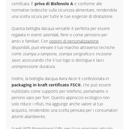
certificata. È
priva di Bisfenolo A
e conforme alle
normative tedesche sulla sicurezza alimentare, rendendola
una scelta sicura per tutte le tue esigenze di idratazione.
Questa bottiglia dacqua versatile è perfetta per essere
regalata in eventi aziendali, fiere o come pensiero per
amici e familiari. Con
opzioni di personalizzazione
disponibili, puoi elevare il tuo marchio attraverso tecniche
come
stampa a tampone
,
stampa serigrafica
o
incisione
laser
, assicurando che il tuo logo si distingua e lasci
unimpressione duratura.
Inoltre, la bottiglia dacqua Avira Alcor è confezionata in
packaging in kraft certificato FSC®
, che può essere
riutilizzato come supporto per telefono, portamatite o
persino vaso per fiori. Questo approccio ecologico non
solo riduce i rifiuti, ma aggiunge anche valore al tuo
acquisto, rendendolo una scelta pensata per i consumatori
attenti allambiente.
Scegli WTP Promotional Gifts per il tuo prossimo articolo