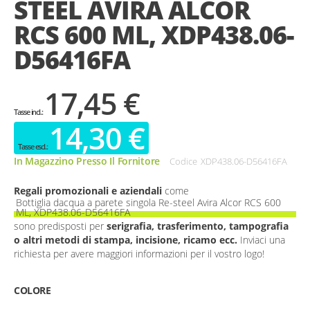
STEEL AVIRA ALCOR
gallery
RCS 600 ML, XDP438.06-
D56416FA
17,45 €
14,30 €
In Magazzino Presso Il Fornitore
Codice
XDP438.06-D56416FA
Regali promozionali e aziendali
come
Bottiglia dacqua a parete singola Re-steel Avira Alcor RCS 600
ML, XDP438.06-D56416FA
sono predisposti per
serigrafia, trasferimento, tampografia
o altri metodi di stampa, incisione, ricamo ecc.
Inviaci una
richiesta per avere maggiori informazioni per il vostro logo!
COLORE