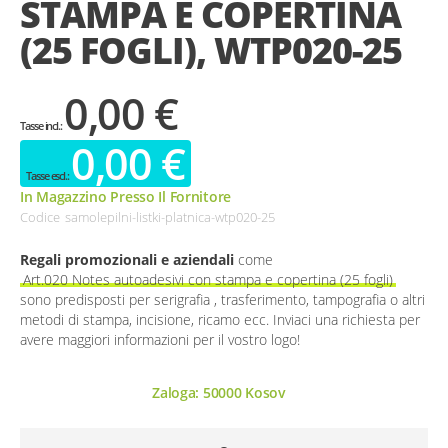
STAMPA E COPERTINA
gallery
(25 FOGLI), WTP020-25
0,00 €
0,00 €
In Magazzino Presso Il Fornitore
Codice
samolepilni-listki-platnica-wtp020-25
Regali promozionali e aziendali
come
Art.020 Notes autoadesivi con stampa e copertina (25 fogli)
sono predisposti per serigrafia , trasferimento, tampografia o altri
metodi di stampa, incisione, ricamo ecc. Inviaci una richiesta per
avere maggiori informazioni per il vostro logo!
Zaloga:
50000
Kosov