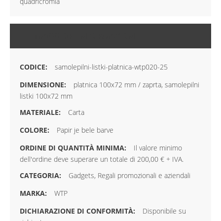
quadricromia
MAGGIORI INFORMAZIONI
samolepilni-listki-platnica-wtp020-25
platnica 100x72 mm / zaprta, samolepilni
listki 100x72 mm
Carta
Papir je bele barve
Il valore minimo
dell'ordine deve superare un totale di 200,00 € + IVA.
Gadgets, Regali promozionali e aziendali
WTP
Disponibile su