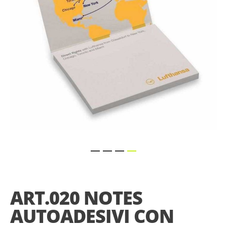
gallery
Skip
to
the
ART.020 NOTES
beginning
of
AUTOADESIVI CON
the
images