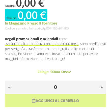
0,00 €
0,00 €
In Magazzino Presso Il Fornitore
Codice
samolepilni-listki-wtp007-150x97-100
Regali promozionali e aziendali
come
Art.007 Fogli autoadesivi con stampa (100 fogli)
sono predisposti
per serigrafia , trasferimento, tampografia o altri metodi di
stampa, incisione, ricamo ecc. Inviaci una richiesta per avere
maggiori informazioni per il vostro logo!
Zaloga:
50000
Kosov
AGGIUNGI AL CARRELLO