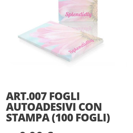
Skip
to
the
ART.007 FOGLI
beginning
of
AUTOADESIVI CON
the
images
STAMPA (100 FOGLI)
gallery