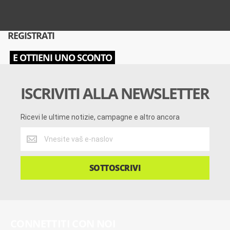
REGISTRATI
E OTTIENI UNO SCONTO
ISCRIVITI ALLA NEWSLETTER
Ricevi le ultime notizie, campagne e altro ancora
Ricevi
le
ultime
notizie,
SOTTOSCRIVI
campagne
e
altro
ancora
CONNETTITI CON NOI