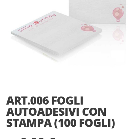
Skip
to
the
ART.006 FOGLI
beginning
of
AUTOADESIVI CON
the
images
STAMPA (100 FOGLI)
gallery