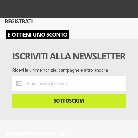
REGISTRATI
E OTTIENI UNO SCONTO
ISCRIVITI ALLA NEWSLETTER
Ricevi le ultime notizie, campagne e altro ancora
Ricevi
le
ultime
notizie,
SOTTOSCRIVI
campagne
e
altro
ancora
CONNETTITI CON NOI