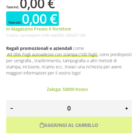
0,00 €
0,00 €
In Magazzino Presso Il Fornitore
Codice
samolepilni-listki-wtp006-100x97-100
Regali promozionali e aziendali
come
Art.006 Fogli autoadesivi con stampa (100 fogli)
sono predisposti
per serigrafia , trasferimento, tampografia o altri metodi di
stampa, incisione, ricamo ecc. Inviaci una richiesta per avere
maggiori informazioni per il vostro logo!
Zaloga:
50000
Kosov
AGGIUNGI AL CARRELLO