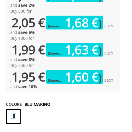
and
save
2
%
Buy 500 for
2,05 €
1,68 €
each
and
save
5
%
Buy 1000 for
1,99 €
1,63 €
each
and
save
8
%
Buy 2500 for
1,95 €
1,60 €
each
and
save
10
%
COLORE
BLU MARINO