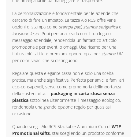
che rimanga facile da maneggiare e trasportare.
La personalizzazione è fondamentale per le aziende che
cercano di fare un impatto. La tazza Alo RCS offre varie
opzioni di stampa come
stampa pad
,
stampa serigrafica
e
incisione laser
. Puoi personalizzarla con il tuo logo o
messaggio aziendale, rendendola un fantastico articolo
promozionale per eventi o omaggi. Usa
ricamo
per una
finitura più tattile e premium, oppure opta per
stampa UV
per colori vivaci che si distinguono.
Regalare questa elegante tazza non è solo una scelta
pratica, ma anche significativa. Perfetta per amici e familiari
eco-consapevoli, serve come promemoria dellimportanza
della sostenibilità. Il
packaging in carta sfusa senza
plastica
sottolinea ulteriormente il messaggio ecologico,
rendendola una grande opzione regalo per qualsiasi
occasione.
Quando scegli lAlo RCS Stackable Aluminium Cup di
WTP
Promotional Gifts
, stai scegliendo un prodotto conforme