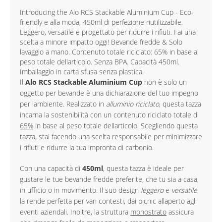
Introducing the Alo RCS Stackable Aluminium Cup - Eco-
friendly e alla moda, 450ml di perfezione riutilizzabile.
Leggero, versatile e progettato per ridurre i rifiuti. Fai una
scelta a minore impatto oggi! Bevande fredde & Solo
lavaggio a mano. Contenuto totale riciclato: 65% in base al
peso totale dellarticolo. Senza BPA. Capacità 450ml.
Imballaggio in carta sfusa senza plastica.
Il
Alo RCS Stackable Aluminium Cup
non è solo un
oggetto per bevande è una dichiarazione del tuo impegno
per lambiente. Realizzato in
alluminio riciclato
, questa tazza
incarna la sostenibilità con un contenuto riciclato totale di
65%
in base al peso totale dellarticolo. Scegliendo questa
tazza, stai facendo una scelta responsabile per minimizzare
i rifiuti e ridurre la tua impronta di carbonio.
Con una capacità di
450ml
, questa tazza è ideale per
gustare le tue bevande fredde preferite, che tu sia a casa,
in ufficio o in movimento. Il suo design
leggero
e
versatile
la rende perfetta per vari contesti, dai picnic allaperto agli
eventi aziendali. Inoltre, la struttura
monostrato
assicura