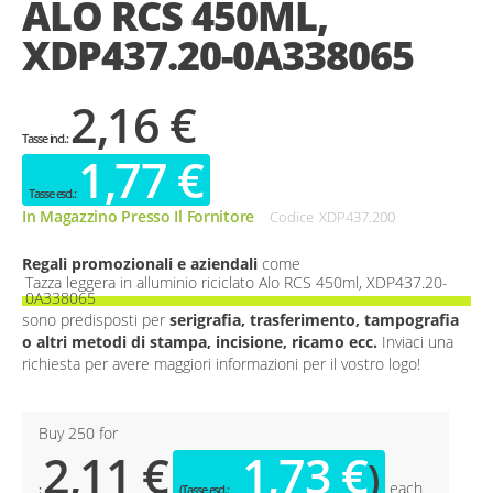
ALO RCS 450ML,
gallery
XDP437.20-0A338065
2,16 €
1,77 €
In Magazzino Presso Il Fornitore
Codice
XDP437.200
Regali promozionali e aziendali
come
Tazza leggera in alluminio riciclato Alo RCS 450ml, XDP437.20-
0A338065
sono predisposti per
serigrafia, trasferimento, tampografia
o altri metodi di stampa, incisione, ricamo ecc.
Inviaci una
richiesta per avere maggiori informazioni per il vostro logo!
Buy 250 for
2,11 €
1,73 €
each