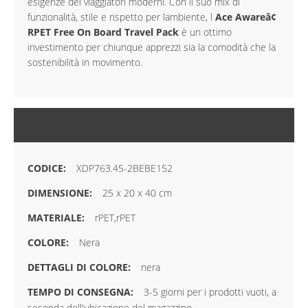
esigenze dei viaggiatori moderni. Con il suo mix di
funzionalità, stile e rispetto per lambiente, l
Ace Awareâ¢
RPET Free On Board Travel Pack
è un ottimo
investimento per chiunque apprezzi sia la comodità che la
sostenibilità in movimento.
MAGGIORI INFORMAZIONI
XDP763.45-2BEBE152
25 x 20 x 40 cm
rPET,rPET
Nera
nera
3-5 giorni per i prodotti vuoti, a
seconda dell'ubicazione del magazzino