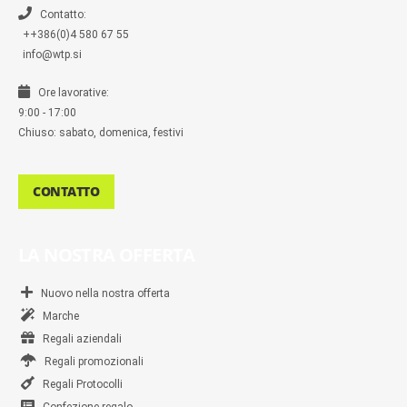
e
r
Contatto:
++386(0)4 580 67 55
info@wtp.si
Ore lavorative:
9:00 - 17:00
Chiuso: sabato, domenica, festivi
CONTATTO
LA NOSTRA OFFERTA
Nuovo nella nostra offerta
Marche
Regali aziendali
Regali promozionali
Regali Protocolli