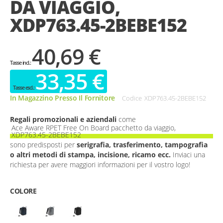
DA VIAGGIO,
gallery
XDP763.45-2BEBE152
40,69 €
33,35 €
In Magazzino Presso Il Fornitore
Codice
XDP763.45-2BEBE152
Regali promozionali e aziendali
come
Ace Aware RPET Free On Board pacchetto da viaggio,
XDP763.45-2BEBE152
sono predisposti per
serigrafia, trasferimento, tampografia
o altri metodi di stampa, incisione, ricamo ecc.
Inviaci una
richiesta per avere maggiori informazioni per il vostro logo!
COLORE