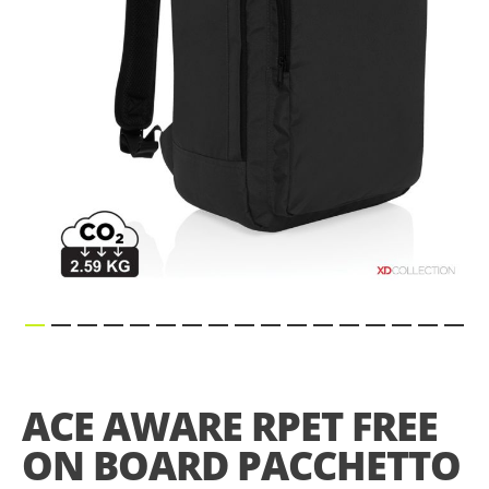
gallery
Skip
to
the
ACE AWARE RPET FREE
beginning
of
ON BOARD PACCHETTO
the
images