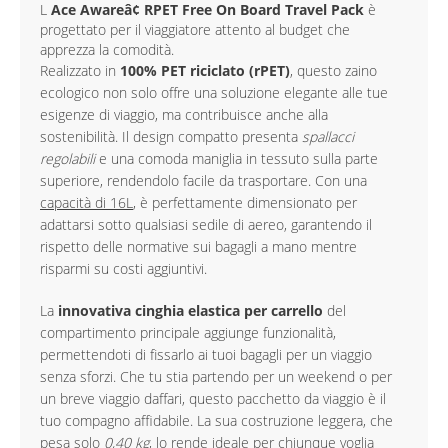
L
Ace Awareâ¢ RPET Free On Board Travel Pack
è
progettato per il viaggiatore attento al budget che
apprezza la comodità.
Realizzato in
100% PET riciclato (rPET)
, questo zaino
ecologico non solo offre una soluzione elegante alle tue
esigenze di viaggio, ma contribuisce anche alla
sostenibilità. Il design compatto presenta
spallacci
regolabili
e una comoda maniglia in tessuto sulla parte
superiore, rendendolo facile da trasportare. Con una
capacità di 16L
, è perfettamente dimensionato per
adattarsi sotto qualsiasi sedile di aereo, garantendo il
rispetto delle normative sui bagagli a mano mentre
risparmi su costi aggiuntivi.
La
innovativa cinghia elastica per carrello
del
compartimento principale aggiunge funzionalità,
permettendoti di fissarlo ai tuoi bagagli per un viaggio
senza sforzi. Che tu stia partendo per un weekend o per
un breve viaggio daffari, questo pacchetto da viaggio è il
tuo compagno affidabile. La sua costruzione leggera, che
pesa solo
0,40 kg
, lo rende ideale per chiunque voglia