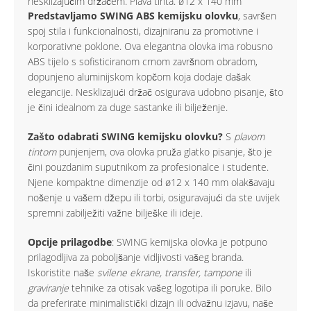
nesklizajućim držačem. Plava tinta. ø12 x 140 mm
Predstavljamo SWING ABS kemijsku olovku
, savršen
spoj stila i funkcionalnosti, dizajniranu za promotivne i
korporativne poklone. Ova elegantna olovka ima robusno
ABS tijelo s sofisticiranom crnom završnom obradom,
dopunjeno aluminijskom kopčom koja dodaje dašak
elegancije. Nesklizajući držač osigurava udobno pisanje, što
je čini idealnom za duge sastanke ili bilježenje.
Zašto odabrati SWING kemijsku olovku?
S
plavom
tintom
punjenjem, ova olovka pruža glatko pisanje, što je
čini pouzdanim suputnikom za profesionalce i studente.
Njene kompaktne dimenzije od ø12 x 140 mm olakšavaju
nošenje u vašem džepu ili torbi, osiguravajući da ste uvijek
spremni zabilježiti važne bilješke ili ideje.
Opcije prilagodbe
: SWING kemijska olovka je potpuno
prilagodljiva za poboljšanje vidljivosti vašeg branda.
Iskoristite naše
svilene ekrane, transfer, tampone
ili
graviranje
tehnike za otisak vašeg logotipa ili poruke. Bilo
da preferirate minimalistički dizajn ili odvažnu izjavu, naše