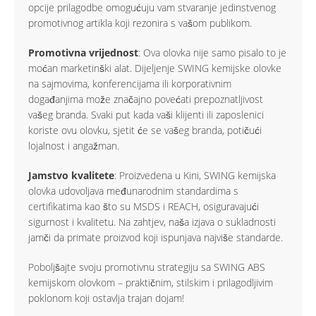
opcije prilagodbe omogućuju vam stvaranje jedinstvenog
promotivnog artikla koji rezonira s vašom publikom.
Promotivna vrijednost
: Ova olovka nije samo pisalo to je
moćan marketinški alat. Dijeljenje SWING kemijske olovke
na sajmovima, konferencijama ili korporativnim
događanjima može značajno povećati prepoznatljivost
vašeg branda. Svaki put kada vaši klijenti ili zaposlenici
koriste ovu olovku, sjetit će se vašeg branda, potičući
lojalnost i angažman.
Jamstvo kvalitete
: Proizvedena u Kini, SWING kemijska
olovka udovoljava međunarodnim standardima s
certifikatima kao što su MSDS i REACH, osiguravajući
sigurnost i kvalitetu. Na zahtjev, naša izjava o sukladnosti
jamči da primate proizvod koji ispunjava najviše standarde.
Poboljšajte svoju promotivnu strategiju sa SWING ABS
kemijskom olovkom – praktičnim, stilskim i prilagodljivim
poklonom koji ostavlja trajan dojam!