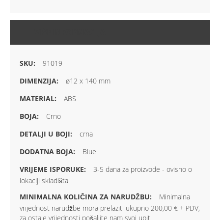
VIŠE INFORMACIJA
91019
ø12 x 140 mm
ABS
Crno
crna
Blue
3-5 dana za proizvode - ovisno o
lokaciji skladišta
Minimalna
vrijednost narudžbe mora prelaziti ukupno 200,00 € + PDV,
za ostale vrijednosti pošaljite nam svoj upit