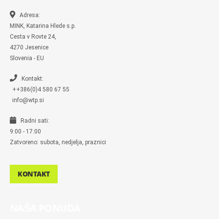
o
o
r
r
k
k
a
-
m
Adresa:
m
MINK, Katarina Hlede s.p.
e
s
Cesta v Rovte 24,
s
4270 Jesenice
e
n
Slovenia - EU
g
e
r
Kontakt:
++386(0)4 580 67 55
info@wtp.si
Radni sati:
9:00 - 17:00
Zatvoreno: subota, nedjelja, praznici
KONTAKT
NAŠA PONUDA