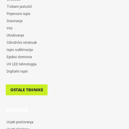
Tiskani jastučić
Prijenosni ispis
Graviranje
Vez
Utiskivanje
Cilindrični sitotisak
Ispis sublimacije
Epoksi dominira
UV LED tehnologija
Digitalni ispis
OSTALE TEHNIKE
KORISNI
Uvjeti poslovanja