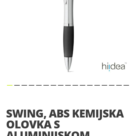
Skip
to
the
SWING, ABS KEMIJSKA
beginning
of
OLOVKA S
the
images
ALUMINIJSKOM
gallery