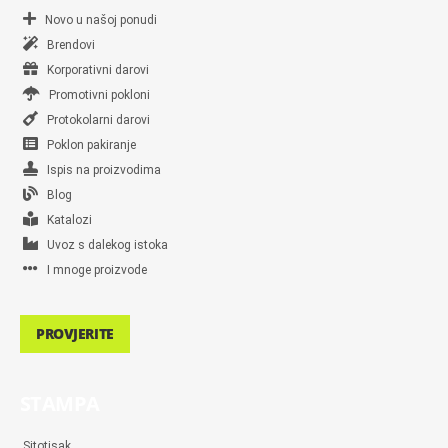
Novo u našoj ponudi
Brendovi
Korporativni darovi
Promotivni pokloni
Protokolarni darovi
Poklon pakiranje
Ispis na proizvodima
Blog
Katalozi
Uvoz s dalekog istoka
I mnoge proizvode
PROVJERITE
STAMPA
Sitotisak