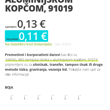
KOPČOM, 91019
0,13 €
0,11 €
Na Skladištu Kod Dobavljača
SKU
91019
Promotivni i korporativni darovi
kao što su
SWING, ABS kemijska olovka s aluminijskom kopčom, 91019
pripremljeni su za
sitotisak, transfer, tampon tisak ili druge
metode tiska, graviranja, vezenja itd.
Pošaljite nam upit za
više informacija!
BOJA