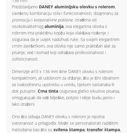
136 mm
Predstavljamo
DANEY aluminijsku olovku s rolerom
,
savršenu kombinaciju stila i funkcionalnosti, dizajniranu za
promociju
i
korporativne poklone
. Izrađena od
visokokvalitetnog
aluminija
, ova elegantna olovka s
rolerom ima praktičnu kopču koja olakšava nošenje i
osigurava da je uvijek nadohvat ruke. Sa svojim elegantnim
crnim završetkom, ova olovka nije samo praktičan alat za
pisanje, već i komad koji odražava profesionalnost i
sofisticiranost.
Dimenzije ø10 x 136 mm čine DANEY olovku s rolerom
kompaktnom, ali udobnom za držanje, što je čini idealnom
za svakodnevnu upotrebu u uredu, tijekom sastanaka ili
dok putujete.
Crna tinta
osigurava glatko iskustvo pisanja,
omogućujući da vaši bilješke, potpisi i ideje budu jasno i
lako izraženi.
Ono što izdvaja DANEY olovku s rolerom je njezina
svestranost u prilagodbi. Može se personalizirati različitim
metodama kao što su
svilena štampa
,
transfer štampa
,