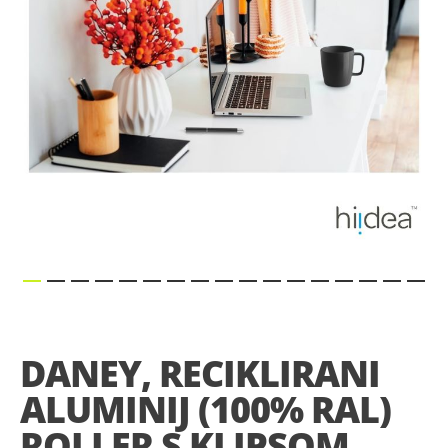
Skip
to
the
DANEY, RECIKLIRANI
beginning
of
ALUMINIJ (100% RAL)
the
images
ROLLER S KLIPSOM,
gallery