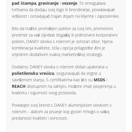
pad štampa
,
graviranje
i
vezenje
. To omogućava
tvrtkama da dodaju svoj logo ili brendiranje, povećavajući
vidljivost i ostavljajući trajan dojam na klijente i zaposlenike.
Bilo da tražite promišljen poklon za svoj tim, promotivni
predmet za vaš sljedeći događaj ili jedinstveni korporativni
poklon, DANEY olovka s rolerom je izvrstan izbor. Njena
kombinacija kvalitete, stila i opcija prilagodbe čini je
vrijednim dodatkom svakoj marketinškoj strategiji.
Dodatno, DANEY olovka s rolerom dolazi upakirana u
polietilensku vrećicu
, osiguravajući da stigne u
savršenom stanju. S certifikatima kao što su
MSDS
i
REACH
dostupnim na zahtjev, možete imati povjerenja u
kvalitetu i sigurnost ovog proizvoda.
Povećajte svoj brend s DANEY aluminijskom olovkom s
rolerom – alatom za pisanje koji govori mnogo o vašoj
predanosti kvaliteti i izvrsnosti.