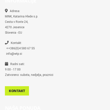
INFORMACIJE
o
o
g
e
r
o
o
r
r
k
k
a
-
m
Adresa:
m
MINK, Katarina Hlede s.p.
e
s
Cesta v Rovte 24,
s
4270 Jesenice
e
n
Slovenia - EU
g
e
r
Kontakt:
++386(0)4 580 67 55
info@wtp.si
Radni sati:
9:00 - 17:00
Zatvoreno: subota, nedjelja, praznici
KONTAKT
NAŠA PONUDA