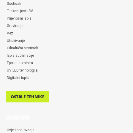
Sitotisak
Tiskani jastučić
Prijenosni ispis
Graviranje
Vez
Utiskivanje
Cilindrični sitotisak
Ispis sublimacije
Epoksi dominira
UV LED tehnologija
Digitalni ispis
OSTALE TEHNIKE
KORISNI
Uvjeti poslovanja