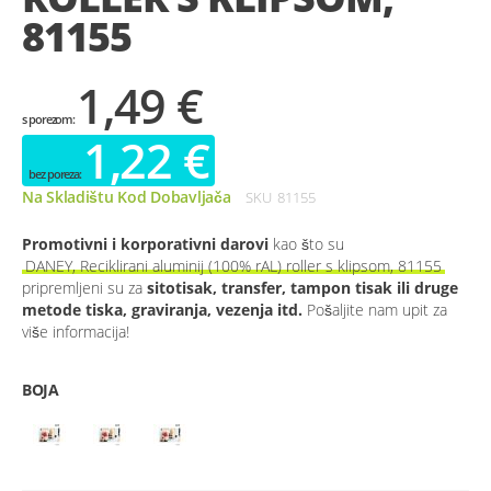
81155
1,49 €
1,22 €
Na Skladištu Kod Dobavljača
SKU
81155
Promotivni i korporativni darovi
kao što su
DANEY, Reciklirani aluminij (100% rAL) roller s klipsom, 81155
pripremljeni su za
sitotisak, transfer, tampon tisak ili druge
metode tiska, graviranja, vezenja itd.
Pošaljite nam upit za
više informacija!
BOJA