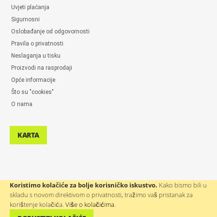
Uvjeti plaćanja
Sigurnosni
Oslobađanje od odgovornosti
Pravila o privatnosti
Neslaganja u tisku
Proizvodi na rasprodaji
Opće informacije
Što su "cookies"
O nama
KARTA
Koristimo kolačiće za bolje korisničko iskustvo.
Kako bismo bili u
skladu s novom direktivom o privatnosti, tražimo vaš pristanak za
POMOĆ KORISNICIMA: ++386(0)4 580 67 55
korištenje kolačića.
Više o kolačićima
.