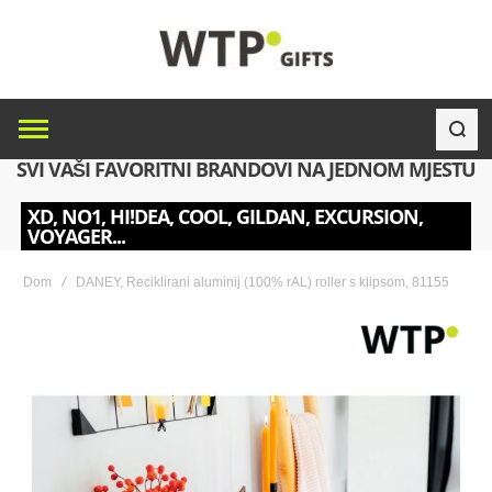
SVI VAŠI FAVORITNI BRANDOVI NA JEDNOM MJESTU
XD, NO1, HI!DEA, COOL, GILDAN, EXCURSION,
VOYAGER...
Dom
DANEY, Reciklirani aluminij (100% rAL) roller s klipsom, 81155
Skip
to
the
end
of
the
images
gallery