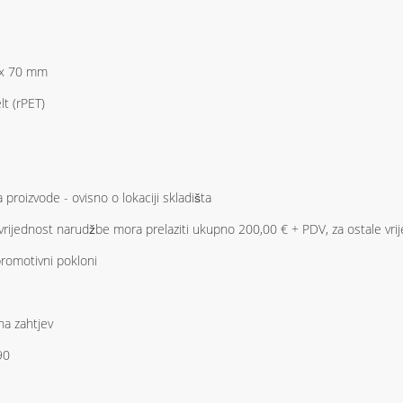
 x 70 mm
lt (rPET)
 proizvode - ovisno o lokaciji skladišta
rijednost narudžbe mora prelaziti ukupno 200,00 € + PDV, za ostale vrij
promotivni pokloni
a zahtjev
90