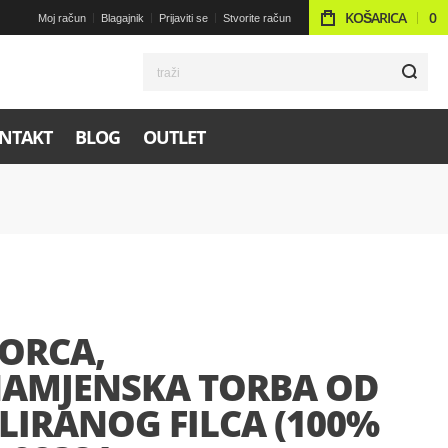
KOŠARICA
0
Moj račun
Blagajnik
Prijaviti se
Stvorite račun
t
NTAKT
BLOG
OUTLET
ORCA,
NAMJENSKA TORBA OD
LIRANOG FILCA (100%