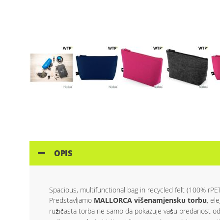
Skip
to
the
beginning
of
the
OPIS
images
gallery
Spacious, multifunctional bag in recycled felt (100% rPE
Predstavljamo
MALLORCA višenamjensku torbu
, el
ružičasta torba ne samo da pokazuje vašu predanost odr