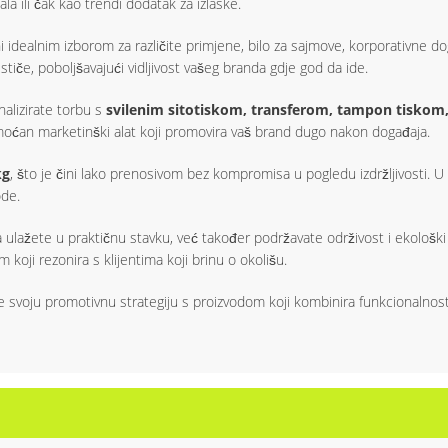
a ili čak kao trendi dodatak za izlaske.
 idealnim izborom za različite primjene, bilo za sajmove, korporativne dog
stiče, poboljšavajući vidljivost vašeg branda gdje god da ide.
alizirate torbu s
svilenim sitotiskom, transferom, tampon tiskom,
u moćan marketinški alat koji promovira vaš brand dugo nakon događaja.
kg
, što je čini lako prenosivom bez kompromisa u pogledu izdržljivosti. U
ode.
ete u praktičnu stavku, već također podržavate održivost i ekološki pr
koji rezonira s klijentima koji brinu o okolišu.
 svoju promotivnu strategiju s proizvodom koji kombinira funkcionalnost, 