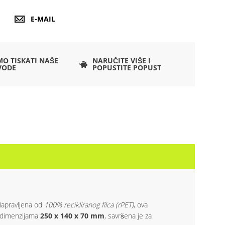
E-MAIL
O TISKATI NAŠE
NARUČITE VIŠE I
VODE
POPUSTITE POPUST
 Napravljena od
100% recikliranog filca (rPET)
, ova
S dimenzijama
250 x 140 x 70 mm
, savršena je za