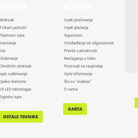
STAMPA
KORISNI
Sitotisak
Uvjeti poslovanja
Tiskani jastučić
Uvjeti plaćanja
Prijenosni ispis
Sigurnosni
Graviranje
Oslobađanje od odgovornosti
Vez
Pravila o privatnosti
Utiskivanje
Neslaganja u tisku
Cilindrični sitotisak
Proizvodi na rasprodaji
Ispis sublimacije
Opće informacije
Epoksi dominira
Što su "cookies"
UV LED tehnologija
O nama
Digitalni ispis
KARTA
OSTALE TEHNIKE