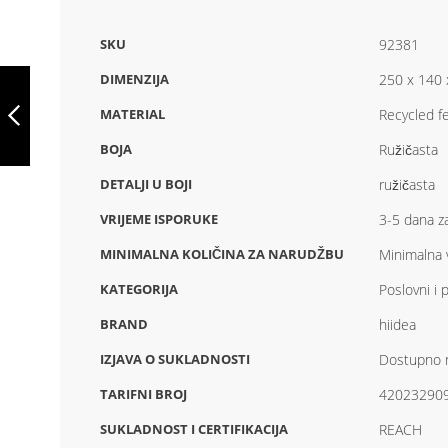
SKU
92381
GILI, PU TORBA
DIMENZIJA
250 x 140
(21%
RECIKLIRANOG
MATERIAL
Recycled fe
PU I 30%
RECIKLIRANOG
BOJA
Ružičasta
PREVIOUS
POLIESTERA),
92199
DETALJI U BOJI
ružičasta
VRIJEME ISPORUKE
3-5 dana za
MINIMALNA KOLIČINA ZA NARUDŽBU
Minimalna v
KATEGORIJA
Poslovni i 
BRAND
hiidea
IZJAVA O SUKLADNOSTI
Dostupno n
TARIFNI BROJ
42023290
SUKLADNOST I CERTIFIKACIJA
REACH