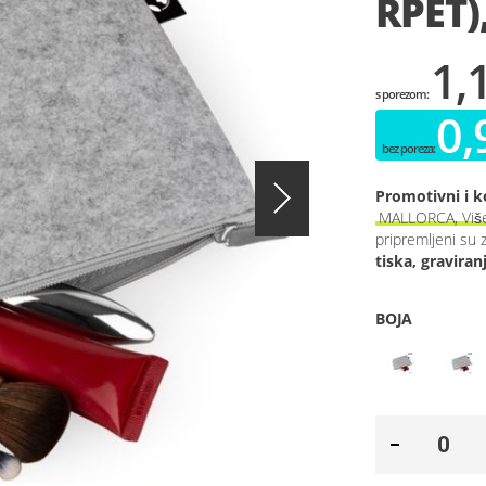
RPET)
1,
0,
Promotivni i k
MALLORCA, Višen
pripremljeni su 
tiska, graviran
BOJA