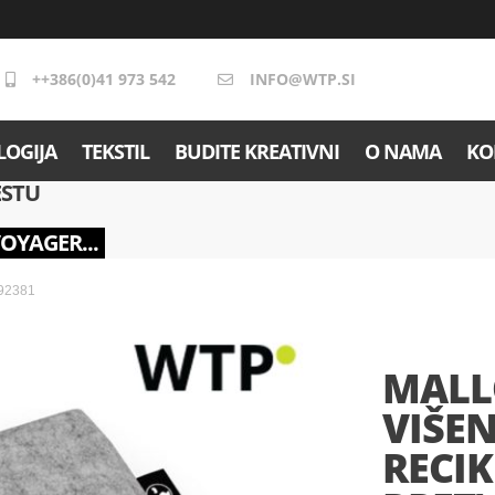
++386(0)41 973 542
INFO@WTP.SI
OGIJA
TEKSTIL
BUDITE KREATIVNI
O NAMA
KO
ESTU
VOYAGER...
 92381
MALL
VIŠE
RECIK