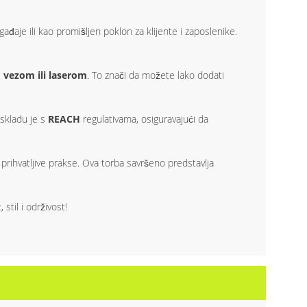
ađaje ili kao promišljen poklon za klijente i zaposlenike.
 vezom ili laserom
. To znači da možete lako dodati
 skladu je s
REACH
regulativama, osiguravajući da
ihvatljive prakse. Ova torba savršeno predstavlja
stil i održivost!