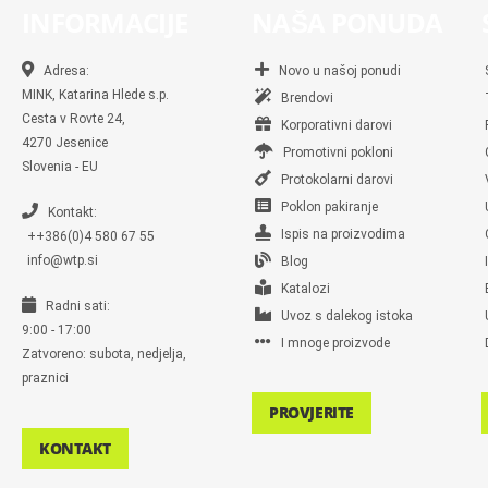
INFORMACIJE
NAŠA PONUDA
Adresa:
Novo u našoj ponudi
MINK, Katarina Hlede s.p.
Brendovi
Cesta v Rovte 24,
Korporativni darovi
4270 Jesenice
Promotivni pokloni
Slovenia - EU
Protokolarni darovi
Poklon pakiranje
Kontakt:
Ispis na proizvodima
++386(0)4 580 67 55
info@wtp.si
Blog
Katalozi
Radni sati:
Uvoz s dalekog istoka
9:00 - 17:00
I mnoge proizvode
Zatvoreno: subota, nedjelja,
praznici
PROVJERITE
KONTAKT