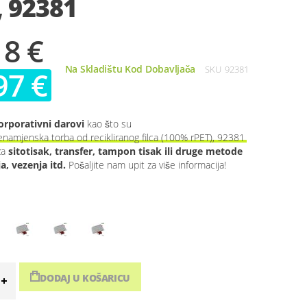
, 92381
18 €
Na Skladištu Kod Dobavljača
SKU
92381
97 €
orporativni darovi
kao što su
amjenska torba od recikliranog filca (100% rPET), 92381
za
sitotisak, transfer, tampon tisak ili druge metode
ja, vezenja itd.
Pošaljite nam upit za više informacija!
DODAJ U KOŠARICU