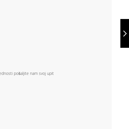
VODOOTPORNA
POSUDA,
SVIJETLO PLAVA,
11003-124
NASTAVITE
ednosti pošaljite nam svoj upit