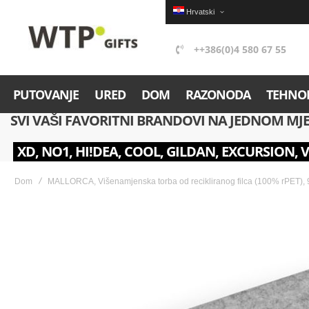
Hrvatski
++386(0)4 580 67 55
PUTOVANJE
URED
DOM
RAZONODA
TEHNOL
SVI VAŠI FAVORITNI BRANDOVI NA JEDNOM MJ
XD, NO1, HI!DEA, COOL, GILDAN, EXCURSION, 
Dom
MALLORCA, Višenamjenska torba od recikliranog filca (100% rPET),
Skip
to
the
end
of
the
images
gallery