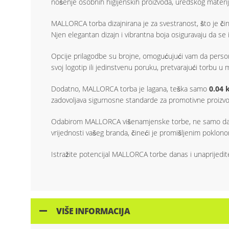
nošenje osobnih higijenskih proizvoda, uredskog materijal
MALLORCA torba dizajnirana je za svestranost, što je čini
Njen elegantan dizajn i vibrantna boja osiguravaju da se i
Opcije prilagodbe su brojne, omogućujući vam da person
svoj logotip ili jedinstvenu poruku, pretvarajući torbu 
Dodatno, MALLORCA torba je lagana, teška samo
0.04 
zadovoljava sigurnosne standarde za promotivne proizv
Odabirom MALLORCA višenamjenske torbe, ne samo da ulaž
vrijednosti vašeg branda, čineći je promišljenim poklonom 
Istražite potencijal MALLORCA torbe danas i unaprijedite
VIŠE INFORMACIJA