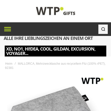
ALLE IHRE LIEBLINGSZEICHEN AN EINEM ORT
XD, NO1, HI!DEA, COOL, GILDAN, EXCURSION,
VOYAGER...
Heim
MALLORCA, Mehrzwecktasche aus recyceltem Filz (100% rPET),
92381
Skip
to
the
end
of
the
images