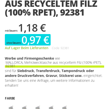
AUS RECYCELTEM FILZ
gallery
(100% RPET), 92381
1,18 €
0,97 €
Auf Lager Beim Lieferanten
Code
92381
Werbe und Firmengeschenke
wie
MALLORCA, Mehrzwecktasche aus recyceltem Filz (100% rPET),
92381
sind für
Siebdruck, Transferdruck, Tampondruck oder
andere Druckverfahren, Gravur, Stickerei usw.
eingerichtet.
Senden Sie uns eine Anfrage, um weitere Informationen zu
erhalten!
FARBE