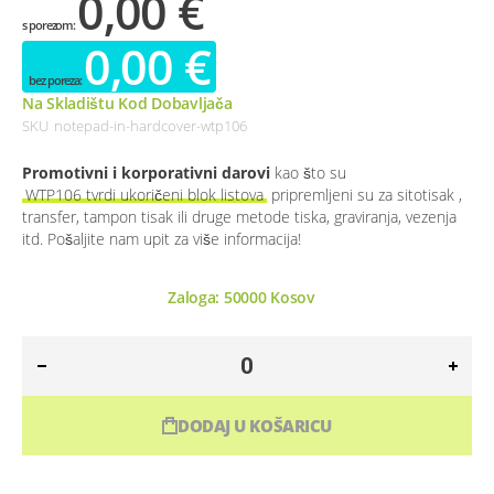
0,00 €
0,00 €
Na Skladištu Kod Dobavljača
SKU
notepad-in-hardcover-wtp106
Promotivni i korporativni darovi
kao što su
WTP106 tvrdi ukoričeni blok listova
pripremljeni su za sitotisak ,
transfer, tampon tisak ili druge metode tiska, graviranja, vezenja
itd. Pošaljite nam upit za više informacija!
Zaloga:
50000
Kosov
DODAJ U KOŠARICU