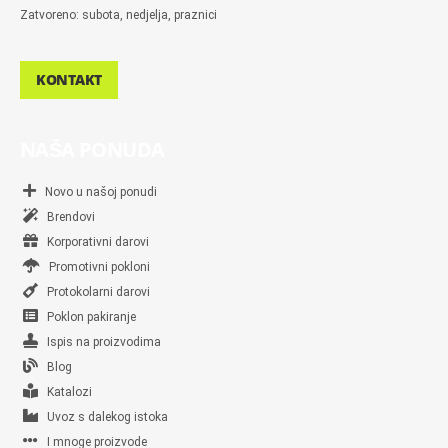
Zatvoreno: subota, nedjelja, praznici
KONTAKT
NAŠA PONUDA
Novo u našoj ponudi
Brendovi
Korporativni darovi
Promotivni pokloni
Protokolarni darovi
Poklon pakiranje
Ispis na proizvodima
Blog
Katalozi
Uvoz s dalekog istoka
I mnoge proizvode