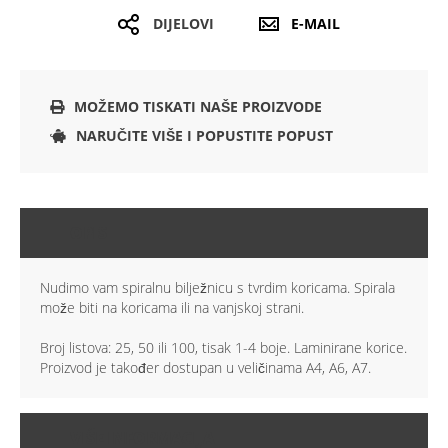
DIJELOVI
E-MAIL
MOŽEMO TISKATI NAŠE PROIZVODE
NARUČITE VIŠE I POPUSTITE POPUST
OPIS
Nudimo vam spiralnu bilježnicu s tvrdim koricama. Spirala
može biti na koricama ili na vanjskoj strani.
Broj listova: 25, 50 ili 100, tisak 1-4 boje. Laminirane korice.
Proizvod je također dostupan u veličinama A4, A6, A7.
VIŠE INFORMACIJA