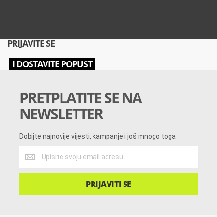
PRIJAVITE SE
I DOSTAVITE POPUST
PRETPLATITE SE NA
NEWSLETTER
Dobijte najnovije vijesti, kampanje i još mnogo toga
Dobijte
najnovije
vijesti,
kampanje
PRIJAVITI SE
i
još
mnogo