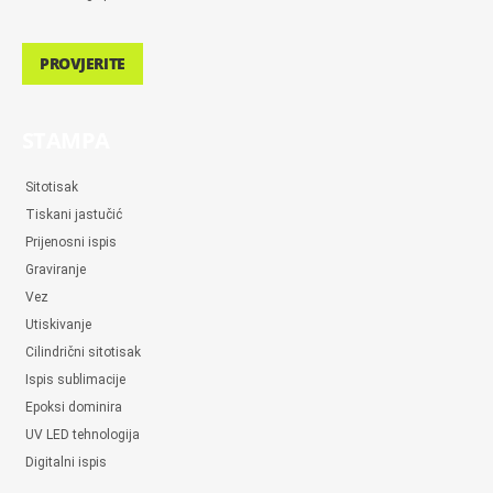
PROVJERITE
STAMPA
Sitotisak
Tiskani jastučić
Prijenosni ispis
Graviranje
Vez
Utiskivanje
Cilindrični sitotisak
Ispis sublimacije
Epoksi dominira
UV LED tehnologija
Digitalni ispis