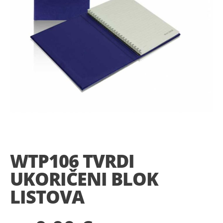
Skip
to
the
WTP106 TVRDI
beginning
of
UKORIČENI BLOK
the
images
LISTOVA
gallery