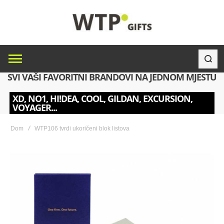
SVI VAŠI FAVORITNI BRANDOVI NA JEDNOM MJESTU
XD, NO1, HI!DEA, COOL, GILDAN, EXCURSION,
VOYAGER...
Dom
WTP106 tvrdi ukoričeni blok listova
Skip
to
the
end
of
the
images
gallery