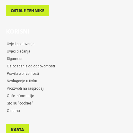
OSTALE TEHNIKE
KORISNI
Uvjeti poslovanja
Uvjeti plaćanja
Sigurnosni
Oslobađanje od odgovornosti
Pravila o privatnosti
Neslaganja u tisku
Proizvodi na rasprodaji
Opće informacije
Što su "cookies"
O nama
KARTA