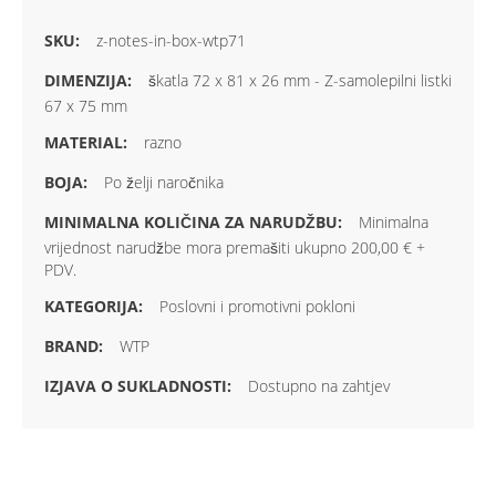
z-notes-in-box-wtp71
škatla 72 x 81 x 26 mm - Z-samolepilni listki
67 x 75 mm
razno
Po želji naročnika
Minimalna
vrijednost narudžbe mora premašiti ukupno 200,00 € +
PDV.
Poslovni i promotivni pokloni
WTP
Dostupno na zahtjev