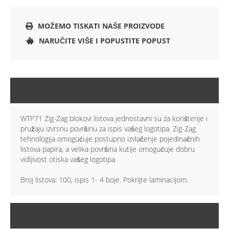
MOŽEMO TISKATI NAŠE PROIZVODE
NARUČITE VIŠE I POPUSTITE POPUST
OPIS
WTP71 Zig-Zag blokovi listova jednostavni su za korištenje i
pružaju izvrsnu površinu za ispis vašeg logotipa. Zig-Zag
tehnologija omogućuje postupno izvlačenje pojedinačnih
listova papira, a velika površina kutije omogućuje dobru
vidljivost otiska vašeg logotipa.
Broj listova: 100, ispis 1- 4 boje. Pokrijte laminacijom.
VIŠE INFORMACIJA