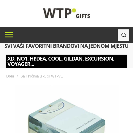
SVI VAŠI FAVORITNI BRANDOVI NA JEDNOM MJESTU
XD, NO1, HI!DEA, COOL, GILDAN, EXCURSION,
VOYAGER...
Dom
Sa listićima u kutiji WTP71
Skip
to
the
end
of
the
images
gallery