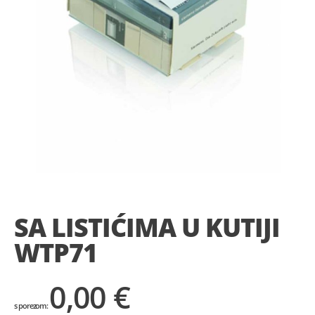
Skip
to
the
SA LISTIĆIMA U KUTIJI
beginning
of
WTP71
the
images
gallery
0,00 €