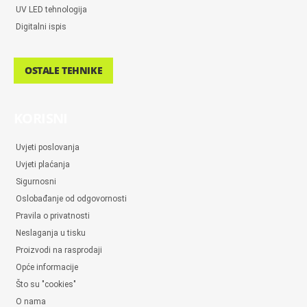
UV LED tehnologija
Digitalni ispis
OSTALE TEHNIKE
KORISNI
Uvjeti poslovanja
Uvjeti plaćanja
Sigurnosni
Oslobađanje od odgovornosti
Pravila o privatnosti
Neslaganja u tisku
Proizvodi na rasprodaji
Opće informacije
Što su "cookies"
O nama