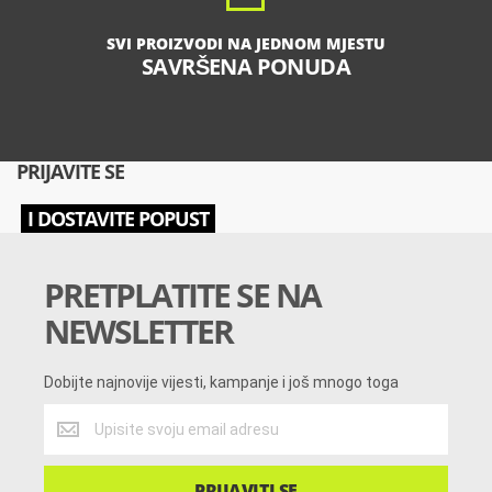
SVI PROIZVODI NA JEDNOM MJESTU
SAVRŠENA PONUDA
PRIJAVITE SE
I DOSTAVITE POPUST
PRETPLATITE SE NA
NEWSLETTER
Dobijte najnovije vijesti, kampanje i još mnogo toga
Dobijte
najnovije
vijesti,
kampanje
PRIJAVITI SE