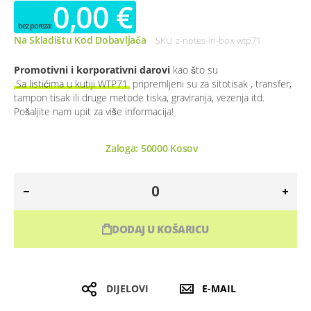
0,00 €
Na Skladištu Kod Dobavljača
SKU
z-notes-in-box-wtp71
Promotivni i korporativni darovi
kao što su
Sa listićima u kutiji WTP71
pripremljeni su za sitotisak , transfer,
tampon tisak ili druge metode tiska, graviranja, vezenja itd.
Pošaljite nam upit za više informacija!
Zaloga:
50000
Kosov
DODAJ U KOŠARICU
DIJELOVI
E-MAIL