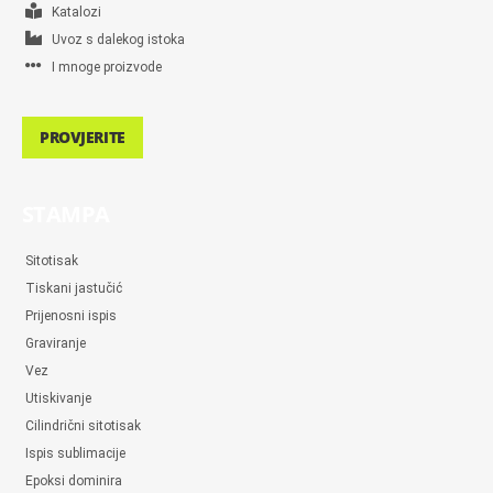
Katalozi
Uvoz s dalekog istoka
I mnoge proizvode
PROVJERITE
STAMPA
Sitotisak
Tiskani jastučić
Prijenosni ispis
Graviranje
Vez
Utiskivanje
Cilindrični sitotisak
Ispis sublimacije
Epoksi dominira