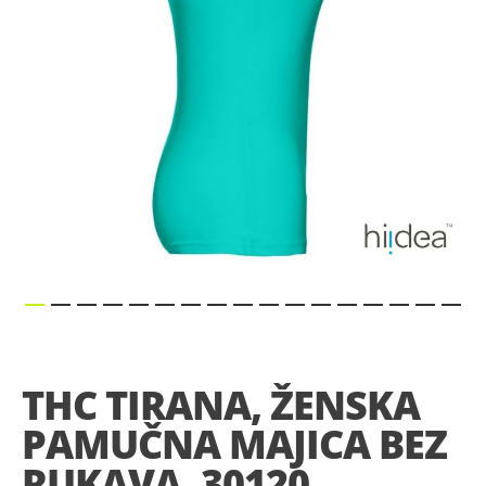
Skip
to
the
THC TIRANA, ŽENSKA
beginning
of
PAMUČNA MAJICA BEZ
the
images
RUKAVA, 30120
gallery