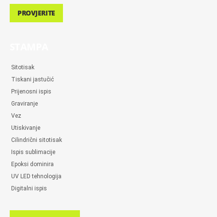
PROVJERITE
STAMPA
Sitotisak
Tiskani jastučić
Prijenosni ispis
Graviranje
Vez
Utiskivanje
Cilindrični sitotisak
Ispis sublimacije
Epoksi dominira
UV LED tehnologija
Digitalni ispis