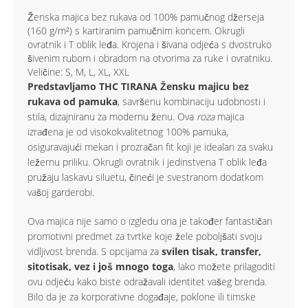
Ženska majica bez rukava od 100% pamučnog džerseja
(160 g/m²) s kartiranim pamučnim koncem. Okrugli
ovratnik i T oblik leđa. Krojena i šivana odjeća s dvostruko
šivenim rubom i obradom na otvorima za ruke i ovratniku.
Veličine: S, M, L, XL, XXL
Predstavljamo THC TIRANA Žensku majicu bez
rukava od pamuka
, savršenu kombinaciju udobnosti i
stila, dizajniranu za modernu ženu. Ova
roza
majica
izrađena je od visokokvalitetnog 100% pamuka,
osiguravajući mekan i prozračan fit koji je idealan za svaku
ležernu priliku. Okrugli ovratnik i jedinstvena T oblik leđa
pružaju laskavu siluetu, čineći je svestranom dodatkom
vašoj garderobi.
Ova majica nije samo o izgledu ona je također fantastičan
promotivni predmet za tvrtke koje žele poboljšati svoju
vidljivost brenda. S opcijama za
svilen tisak, transfer,
sitotisak, vez i još mnogo toga
, lako možete prilagoditi
ovu odjeću kako biste odražavali identitet vašeg brenda.
Bilo da je za korporativne događaje, poklone ili timske