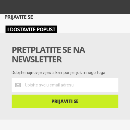
PRIJAVITE SE
I DOSTAVITE POPUST
PRETPLATITE SE NA
NEWSLETTER
Dobijte najnovije vijesti, kampanje i još mnogo toga
Dobijte
najnovije
vijesti,
kampanje
PRIJAVITI SE
i
još
mnogo
toga