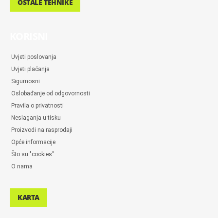
OSTALE TEHNIKE
KORISNI
Uvjeti poslovanja
Uvjeti plaćanja
Sigurnosni
Oslobađanje od odgovornosti
Pravila o privatnosti
Neslaganja u tisku
Proizvodi na rasprodaji
Opće informacije
Što su "cookies"
O nama
KARTA