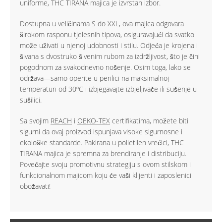
uniforme, THC TIRANA majica je izvrstan izbor.
Dostupna u veličinama S do XXL, ova majica odgovara
širokom rasponu tjelesnih tipova, osiguravajući da svatko
može uživati u njenoj udobnosti i stilu. Odjeća je krojena i
šivana s dvostruko šivenim rubom za izdržljivost, što je čini
pogodnom za svakodnevno nošenje. Osim toga, lako se
održava—samo operite u perilici na maksimalnoj
temperaturi od 30ºC i izbjegavajte izbjeljivače ili sušenje u
sušilici.
Sa svojim
REACH
i
OEKO-TEX
certifikatima, možete biti
sigurni da ovaj proizvod ispunjava visoke sigurnosne i
ekološke standarde. Pakirana u polietilen vrećici, THC
TIRANA majica je spremna za brendiranje i distribuciju.
Povećajte svoju promotivnu strategiju s ovom stilskom i
funkcionalnom majicom koju će vaši klijenti i zaposlenici
obožavati!