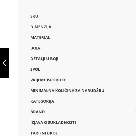
SKU
DIMENZIJA
MATERIAL
BOJA
THC AMSTERDAM
WOMEN, ŽENSKA
DETALJI U BOJI
DUKSERICA OD
PAMUKA I
SPOL
POLIESTERA S
PREVIOUS
PUNIM
VRIJEME ISPORUKE
ZATVARAČEM,
30162
MINIMALNA KOLIČINA ZA NARUDŽBU
KATEGORIJA
BRAND
IZJAVA O SUKLADNOSTI
TARIFNI BROJ