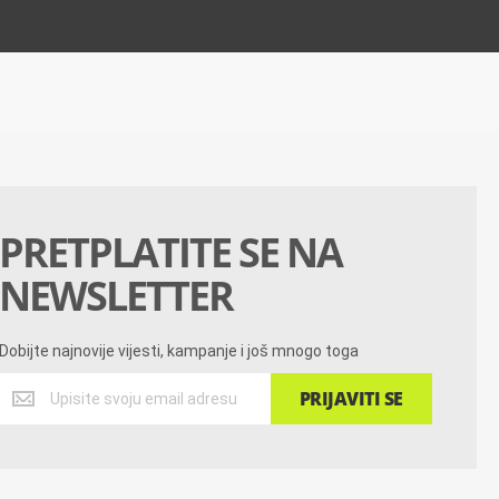
PRETPLATITE SE NA
NEWSLETTER
Dobijte najnovije vijesti, kampanje i još mnogo toga
Dobijte
PRIJAVITI SE
najnovije
vijesti,
kampanje
i
još