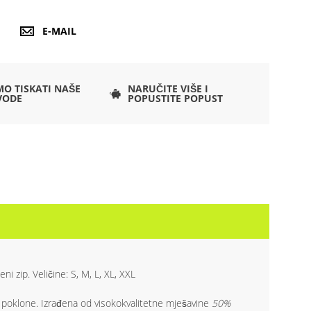
E-MAIL
O TISKATI NAŠE
NARUČITE VIŠE I
VODE
POPUSTITE POPUST
 zip. Veličine: S, M, L, XL, XXL
ne poklone. Izrađena od visokokvalitetne mješavine
50%