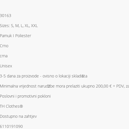
30163
Sizes: S, M, L, XL, XXL
Pamuk I Poliester
Crno
crna
Unisex
3-5 dana za proizvode - ovisno o lokaciji skladišta
Minimalna vrijednost narudžbe mora prelaziti ukupno 200,00 € + PDV, za o
Poslovni i promotivni pokloni
TH Clothes®
Dostupno na zahtjev
6110191090