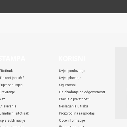
STAMPA
KORISNI
Sitotisak
Uvjeti poslovanja
Tiskani jastučić
Uvjeti plaćanja
Prijenosni ispis
Sigurnosni
Graviranje
Oslobađanje od odgovornosti
Vez
Pravila o privatnosti
Utiskivanje
Neslaganja u tisku
Cilindrični sitotisak
Proizvodi na rasprodaji
Ispis sublimacije
Opće informacije