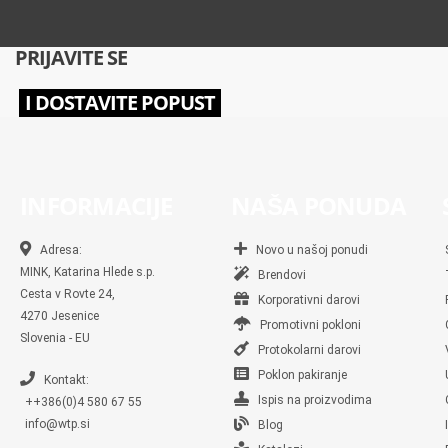
PRIJAVITE SE
I DOSTAVITE POPUST
INFORMACIJE
NAŠA PONUDA
Adresa:
Novo u našoj ponudi
MINK, Katarina Hlede s.p.
Brendovi
Cesta v Rovte 24,
Korporativni darovi
4270 Jesenice
Promotivni pokloni
Slovenia - EU
Protokolarni darovi
Poklon pakiranje
Kontakt:
Ispis na proizvodima
++386(0)4 580 67 55
info@wtp.si
Blog