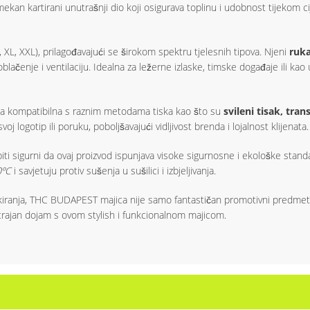
ekan kartirani unutrašnji dio koji osigurava toplinu i udobnost tijekom c
, XL, XXL), prilagođavajući se širokom spektru tjelesnih tipova. Njeni
ruka
lačenje i ventilaciju. Idealna za ležerne izlaske, timske događaje ili kao 
ca kompatibilna s raznim metodama tiska kao što su
svileni tisak, tra
 logotip ili poruku, poboljšavajući vidljivost brenda i lojalnost klijenata.
iti sigurni da ovaj proizvod ispunjava visoke sigurnosne i ekološke stan
0ºC
i savjetuju protiv sušenja u sušilici i izbjeljivanja.
ranja, THC BUDAPEST majica nije samo fantastičan promotivni predmet ve
e trajan dojam s ovom stylish i funkcionalnom majicom.