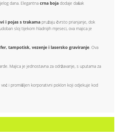
ijelog dana. Elegantna
crna boja
dodaje dašak
vi i pojas s trakama
pružaju čvrsto prianjanje, dok
udoban sloj tijekom hladnijih mjeseci, ova majica je
nsfer, tampotisk, vezenje i lasersko graviranje
. Ova
darde. Majica je jednostavna za održavanje, s uputama za
ć i promišljen korporativni poklon koji odjekuje kod