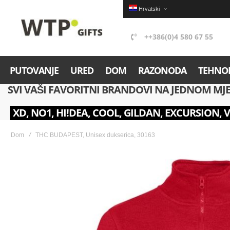
Hrvatski
++386(0)4 580 67 55
PUTOVANJE
URED
DOM
RAZONODA
TEHNOL
SVI VAŠI FAVORITNI BRANDOVI NA JEDNOM MJ
XD, NO1, HI!DEA, COOL, GILDAN, EXCURSION, 
Dom
THC BUDAPEST, Unisex dukserica, 30163
Skip
to
the
end
of
the
images
gallery