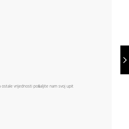
THC PHOENIX
KIDS, DUKSERICA
ZA DJECU
(UNISEX), 30174
NASTAVITE
stale vrijednosti pošaljite nam svoj upit