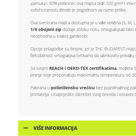
pamuka
i
50% poliester
, ova majica teži
320 g/m²
i ima m
sofisticiranosti, čineći je pogodnom za razne prilike.
Ova svestrana majica dostupna je u više veličina (S, M, L
1/4 obojeni zip
dodaje stilsku notu, omogućujući lako ob
neophodna u svakoj garderobi.
Opcije prilagodbe su brojne, jer je THC BUDAPEST maji
fleksibilnost omogućava tvrtkama da učinkovito prikažu svoj
Sa svojim
REACH i OEKO-TEX certifikatima
, možete b
pranje koje preporučuju maksimalnu temperaturu od
3
Pakirana u
polietilensku vrećicu
bez pojedinačnog paki
primatelja. Unaprijedite identitet svog brenda i ostavit
VIŠE INFORMACIJA