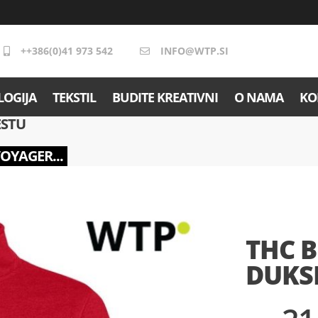
++386(0)41 973 542
INFO@WTP.SI
OGIJA
TEKSTIL
BUDITE KREATIVNI
O NAMA
KO
ESTU
VOYAGER...
THC B
DUKSE