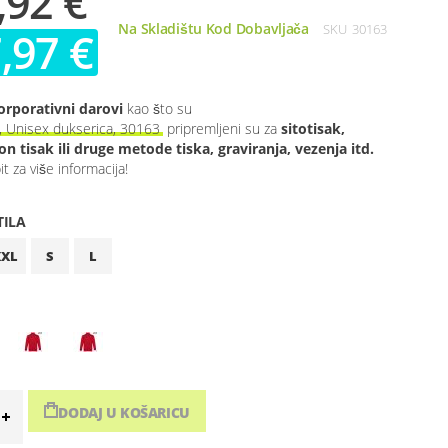
,92 €
Na Skladištu Kod Dobavljača
SKU
30163
,97 €
orporativni darovi
kao što su
Unisex dukserica, 30163
pripremljeni su za
sitotisak,
n tisak ili druge metode tiska, graviranja, vezenja itd.
t za više informacija!
TILA
XXL
S
L
DODAJ U KOŠARICU