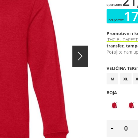
21
17
Promotivni i k
THC BUDAPEST, 
transfer, tampo
Pošaljite nam upi
VELIČINA TEKS
M
XL
BOJA