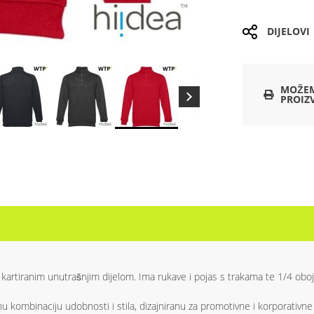
DIJELOVI
MOŽEM
PROIZ
artiranim unutrašnjim dijelom. Ima rukave i pojas s trakama te 1/4 obojeni
nu kombinaciju udobnosti i stila, dizajniranu za promotivne i korporativ