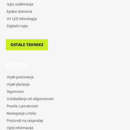
Ispis sublimacije
Epoksi dominira
UV LED tehnologija
Digitalni ispis
OSTALE TEHNIKE
KORISNI
Uvjeti poslovanja
Uvjeti plaćanja
Sigurnosni
Oslobađanje od odgovornosti
Pravila o privatnosti
Neslaganja u tisku
Proizvodi na rasprodaji
Opće informacije