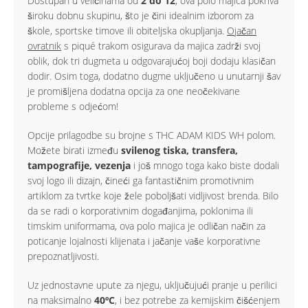
Dostupan u veličinama od
2 do 12
, ova polo majica pokriva
široku dobnu skupinu, što je čini idealnim izborom za
škole, sportske timove ili obiteljska okupljanja.
Ojačan
ovratnik
s piqué trakom osigurava da majica zadrži svoj
oblik, dok tri dugmeta u odgovarajućoj boji dodaju klasičan
dodir. Osim toga, dodatno dugme uključeno u unutarnji šav
je promišljena dodatna opcija za one neočekivane
probleme s odjećom!
Opcije prilagodbe su brojne s THC ADAM KIDS WH polom.
Možete birati između
svilenog tiska, transfera,
tampografije, vezenja
i još mnogo toga kako biste dodali
svoj logo ili dizajn, čineći ga fantastičnim promotivnim
artiklom za tvrtke koje žele poboljšati vidljivost brenda. Bilo
da se radi o korporativnim događanjima, poklonima ili
timskim uniformama, ova polo majica je odličan način za
poticanje lojalnosti klijenata i jačanje vaše korporativne
prepoznatljivosti.
Uz jednostavne upute za njegu, uključujući pranje u perilici
na maksimalno
40ºC
, i bez potrebe za kemijskim čišćenjem