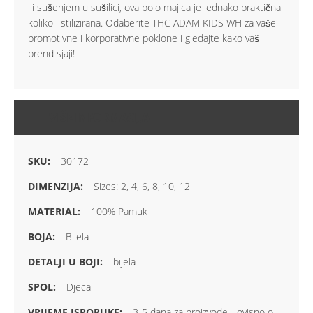
ili sušenjem u sušilici, ova polo majica je jednako praktična
koliko i stilizirana. Odaberite THC ADAM KIDS WH za vaše
promotivne i korporativne poklone i gledajte kako vaš
brend sjaji!
VIŠE INFORMACIJA
30172
Sizes: 2, 4, 6, 8, 10, 12
100% Pamuk
Bijela
bijela
Djeca
3-5 dana za proizvode - ovisno o