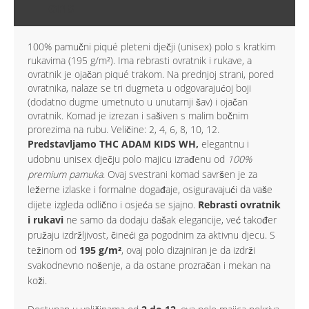
OPIS
100% pamučni piqué pleteni dječji (unisex) polo s kratkim
rukavima (195 g/m²). Ima rebrasti ovratnik i rukave, a
ovratnik je ojačan piqué trakom. Na prednjoj strani, pored
ovratnika, nalaze se tri dugmeta u odgovarajućoj boji
(dodatno dugme umetnuto u unutarnji šav) i ojačan
ovratnik. Komad je izrezan i sašiven s malim bočnim
prorezima na rubu. Veličine: 2, 4, 6, 8, 10, 12.
Predstavljamo THC ADAM KIDS WH,
elegantnu i
udobnu unisex dječju polo majicu izrađenu od
100%
premium pamuka
. Ovaj svestrani komad savršen je za
ležerne izlaske i formalne događaje, osiguravajući da vaše
dijete izgleda odlično i osjeća se sjajno.
Rebrasti ovratnik
i rukavi
ne samo da dodaju dašak elegancije, već također
pružaju izdržljivost, čineći ga pogodnim za aktivnu djecu. S
težinom od
195 g/m²
, ovaj polo dizajniran je da izdrži
svakodnevno nošenje, a da ostane prozračan i mekan na
koži.