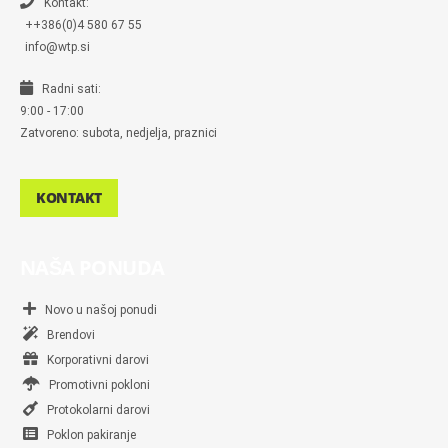
r
Kontakt:
++386(0)4 580 67 55
info@wtp.si
Radni sati:
9:00 - 17:00
Zatvoreno: subota, nedjelja, praznici
KONTAKT
NAŠA PONUDA
Novo u našoj ponudi
Brendovi
Korporativni darovi
Promotivni pokloni
Protokolarni darovi
Poklon pakiranje