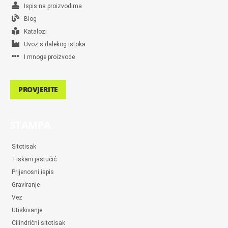
Ispis na proizvodima
Blog
Katalozi
Uvoz s dalekog istoka
I mnoge proizvode
PROVJERITE
STAMPA
Sitotisak
Tiskani jastučić
Prijenosni ispis
Graviranje
Vez
Utiskivanje
Cilindrični sitotisak