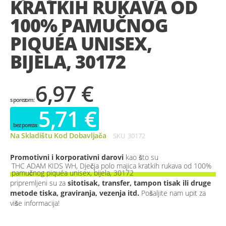
KRATKIH RUKAVA OD
gallery
100% PAMUČNOG
PIQUÉA UNISEX,
BIJELA, 30172
6,97 €
5,71 €
Na Skladištu Kod Dobavljača
SKU
30172
Promotivni i korporativni darovi
kao što su
THC ADAM KIDS WH, Dječja polo majica kratkih rukava od 100%
pamučnog piquéa unisex, bijela, 30172
pripremljeni su za
sitotisak, transfer, tampon tisak ili druge
metode tiska, graviranja, vezenja itd.
Pošaljite nam upit za
više informacija!