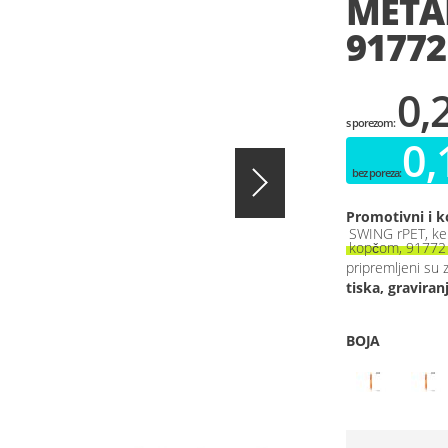
META
91772
0,
0,
Promotivni i k
SWING rPET, kem
kopčom, 91772
pripremljeni su 
tiska, graviran
BOJA