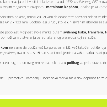
nu kombinaciju održivosti i stila. Izrađena od
100% recikliranog PET-a
, ov
 Sa svojim elegantnim dizajnom i
metalnom kopčom
, idealna je za kor
ivopisnim bojama, omogućujući vam da odaberete savršeni odabir za ide
nzija Ø12 x 133 mm, udobno leži u ruci, što je čini izvrsnim izborom za 
e poboljšati vidljivost svoje marke putem
svilenog tiska, transfera, 
n pomoći vam u stvaranju personaliziranog proizvoda koji se ističe.
ovkom
ne samo da podiže vaš korporativni imidž, već također potiče lojaln
vne poklone
, ova olovka služi kao stalni podsjetnik na vašu marku svaki put
valiteti i sigurnosti ovog proizvoda. Pakirana u
polibag
za jednostavnu dis
edeću promotivnu kampanju i neka vaša marka zasja dok doprinosite zeleni