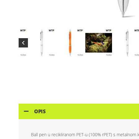
Skip
to
the
beginning
of
the
images
gallery
OPIS
Ball pen u recikliranom PET-u (100% rPET) s metalnom