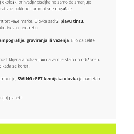
aj ekološki prihvatljiv pisaljka ne samo da smanjuje
porativne poklone i promotivne događaje.
ntitet vaše marke. Olovka sadrži
plavu tintu
,
svakodnevnu upotrebu.
tampografije, graviranja ili vezenja
. Bilo da želite
ost klijenata pokazujući da vam je stalo do održivosti.
 kada se koristi.
tribuciju,
SWING rPET kemijska olovka
je pametan
joj planeti!