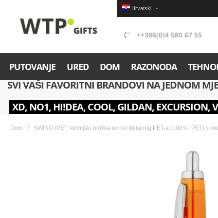
Hrvatski
++386(0)4 580 67 55
PUTOVANJE
URED
DOM
RAZONODA
TEHNOL
SVI VAŠI FAVORITNI BRANDOVI NA JEDNOM MJ
XD, NO1, HI!DEA, COOL, GILDAN, EXCURSION, 
Dom
SWING rPET, kemijski olovka od recikliranog PET-a (100% rPET) s 
Skip
to
the
end
of
the
images
gallery