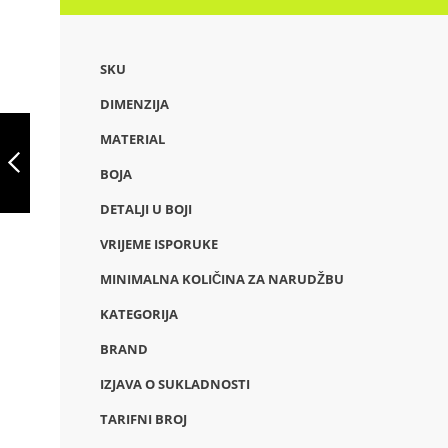
SKU
DIMENZIJA
BETA WHEAT,
KEMIJSKI OLOVKA
MATERIAL
OD SLAME I ABS-A
S KOPČOM, 91771
BOJA
PREVIOUS
DETALJI U BOJI
VRIJEME ISPORUKE
MINIMALNA KOLIČINA ZA NARUDŽBU
KATEGORIJA
BRAND
IZJAVA O SUKLADNOSTI
TARIFNI BROJ