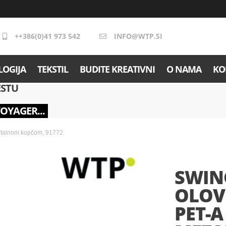
++386(0)41 973 542
INFO@WTP.SI
OGIJA
TEKSTIL
BUDITE KREATIVNI
O NAMA
KO
ESTU
VOYAGER...
metalnom kopčom, 91772
SWING
OLOV
PET-A