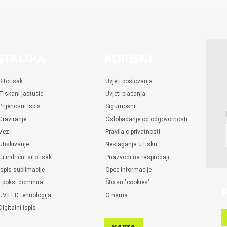
STAMPA
KORISNI
Sitotisak
Uvjeti poslovanja
Tiskani jastučić
Uvjeti plaćanja
Prijenosni ispis
Sigurnosni
Graviranje
Oslobađanje od odgovornosti
Vez
Pravila o privatnosti
Utiskivanje
Neslaganja u tisku
Cilindrični sitotisak
Proizvodi na rasprodaji
Ispis sublimacije
Opće informacije
Epoksi dominira
Što su "cookies"
UV LED tehnologija
O nama
Digitalni ispis