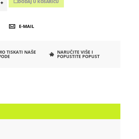
DODAJ U KOŠARICU
E-MAIL
O TISKATI NAŠE
NARUČITE VIŠE I
VODE
POPUSTITE POPUST