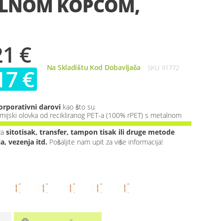
LNOM KOPČOM,
21 €
Na Skladištu Kod Dobavljača
SKU
91772
17 €
orporativni darovi
kao što su
ijski olovka od recikliranog PET-a (100% rPET) s metalnom
za
sitotisak, transfer, tampon tisak ili druge metode
ja, vezenja itd.
Pošaljite nam upit za više informacija!