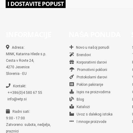
I DOSTAVITE POPUST
INFORMACIJE
NAŠA PONUDA
Adresa:
Novo u našoj ponudi
MINK, Katarina Hlede s.p.
Brendovi
Cesta v Rovte 24,
Korporativni darovi
4270 Jesenice
Promotivni pokloni
Slovenia - EU
Protokolarni darovi
Poklon pakiranje
Kontakt:
Ispis na proizvodima
++386(0)4 580 67 55
info@wtp.si
Blog
Katalozi
Radni sati:
Uvoz s dalekog istoka
9:00 - 17:00
I mnoge proizvode
Zatvoreno: subota, nedjelja,
praznici