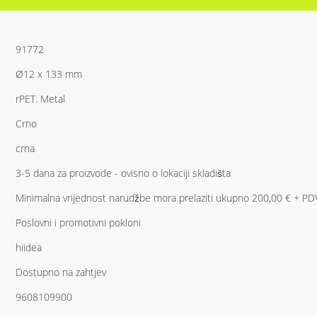
91772
Ø12 x 133 mm
rPET. Metal
Crno
crna
3-5 dana za proizvode - ovisno o lokaciji skladišta
Minimalna vrijednost narudžbe mora prelaziti ukupno 200,00 € + PDV, 
Poslovni i promotivni pokloni
hiidea
Dostupno na zahtjev
9608109900