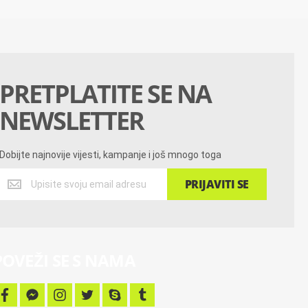
PRETPLATITE SE NA
NEWSLETTER
Dobijte najnovije vijesti, kampanje i još mnogo toga
Dobijte
PRIJAVITI SE
najnovije
vijesti,
kampanje
i
još
POVEŽI SE S NAMA
mnogo
toga
f
f
i
t
s
t