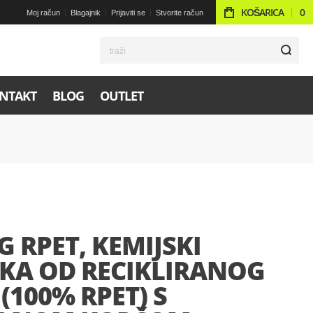
KOŠARICA
0
Moj račun
Blagajnik
Prijaviti se
Stvorite račun
t
NTAKT
BLOG
OUTLET
 RPET, KEMIJSKI
KA OD RECIKLIRANOG
 (100% RPET) S