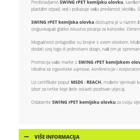
Predstavljamo
SWING rPET kemijsku olovku
, savrše
plastični otpad, već i pokazuje vašu predanost okolišu.
SWING rPET kemijska olovka
dostupna je u raznim ž
osiguravajući glatko iskustvo pisanja za korisnike. Dime
Mogućnosti prilagodbe su brojne s ovom olovkom. Možet
dodati svoj logo ili jedinstveni dizajn, naš tim je sprema
Promocija vaše marke s
SWING rPET kemijskom ol
Idealna za
trgovinske sajmove, konferencije i korporati
Uz certifikate poput
MSDS
i
REACH
, možete vjerovati k
izbor za tvrtke koje žele ostaviti pozitivan utjecaj.
Odaberite
SWING rPET kemijsku olovku
za svoju slj
VIŠE INFORMACIJA