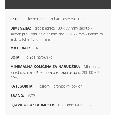
VIŠE INFORMACIJA
sticky-notes-set-in-hardcover-wtp130
trda platnica 180 x 77 mm/ zaprto -
samolepilni listki 72 x 72 mm and 50 x 72 mm - indeksirni
listki iz folije 12 x 44 mm
razno
Po želji naročnika
Minimalna
vrijednost narudžbe mora premašiti ukupno 200,00 € +
PDV.
Poslovni i promotivni pokloni
WTP
Dostupno na zahtjev