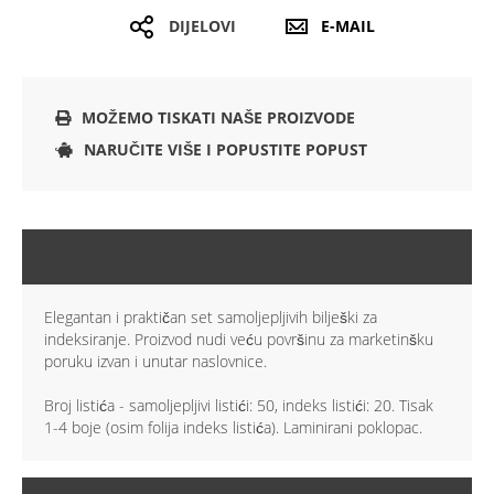
DIJELOVI
E-MAIL
MOŽEMO TISKATI NAŠE PROIZVODE
NARUČITE VIŠE I POPUSTITE POPUST
OPIS
Elegantan i praktičan set samoljepljivih bilješki za
indeksiranje. Proizvod nudi veću površinu za marketinšku
poruku izvan i unutar naslovnice.
Broj listića - samoljepljivi listići: 50, indeks listići: 20. Tisak
1-4 boje (osim folija indeks listića). Laminirani poklopac.