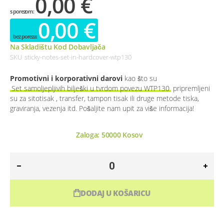
0,00 €
0,00 €
Na Skladištu Kod Dobavljača
SKU
sticky-notes-set-in-hardcover-wtp130
Promotivni i korporativni darovi
kao što su
Set samoljepljivih bilješki u tvrdom povezu WTP130
pripremljeni
su za sitotisak , transfer, tampon tisak ili druge metode tiska,
graviranja, vezenja itd. Pošaljite nam upit za više informacija!
Zaloga:
50000
Kosov
DODAJ U KOŠARICU