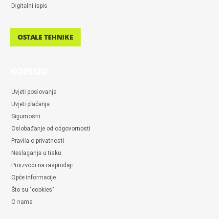
Digitalni ispis
OSTALE TEHNIKE
KORISNI
Uvjeti poslovanja
Uvjeti plaćanja
Sigurnosni
Oslobađanje od odgovornosti
Pravila o privatnosti
Neslaganja u tisku
Proizvodi na rasprodaji
Opće informacije
Što su "cookies"
O nama