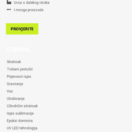
Uvoz s dalekog istoka
I mnoge proizvode
PROVJERITE
STAMPA
Sitotisak
Tiskani jastučić
Prijenosni ispis
Graviranje
Vez
Utiskivanje
Cilindrični sitotisak
Ispis sublimacije
Epoksi dominira
UV LED tehnologija