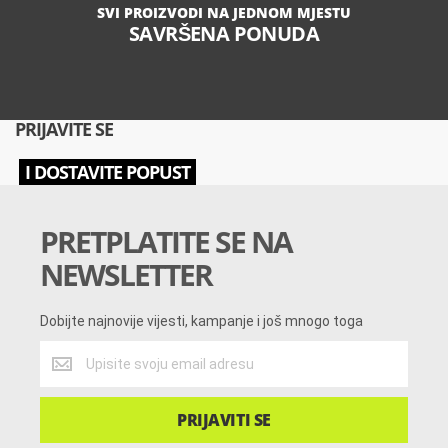
SVI PROIZVODI NA JEDNOM MJESTU
SAVRŠENA PONUDA
PRIJAVITE SE
I DOSTAVITE POPUST
PRETPLATITE SE NA
NEWSLETTER
Dobijte najnovije vijesti, kampanje i još mnogo toga
Dobijte
najnovije
vijesti,
kampanje
PRIJAVITI SE
i