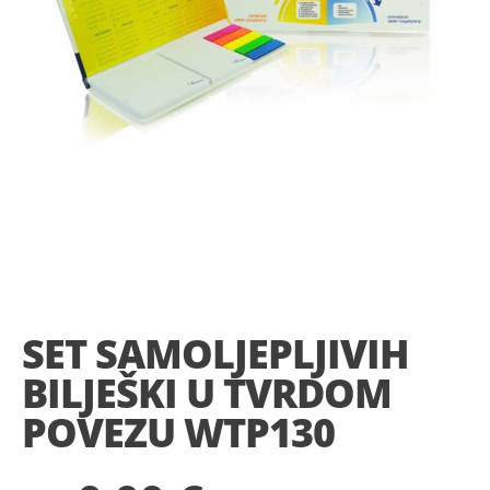
Skip
to
the
SET SAMOLJEPLJIVIH
beginning
of
BILJEŠKI U TVRDOM
the
images
POVEZU WTP130
gallery