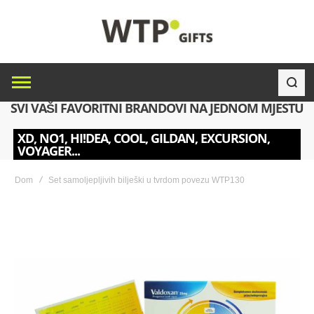
SVI VAŠI FAVORITNI BRANDOVI NA JEDNOM MJESTU
XD, NO1, HI!DEA, COOL, GILDAN, EXCURSION,
VOYAGER...
Dom
Set samoljepljivih bilješki u tvrdom povezu WTP130
Skip
to
the
end
of
the
images
gallery