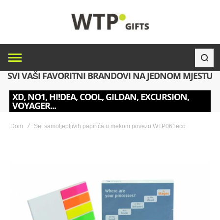
SVI VAŠI FAVORITNI BRANDOVI NA JEDNOM MJESTU
XD, NO1, HI!DEA, COOL, GILDAN, EXCURSION,
VOYAGER...
Dom
Set samoljepljivih papirića u mekom povezu WTP061eco
Skip
to
the
end
of
the
images
gallery