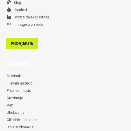
Blog
Katalozi
Uvoz s dalekog istoka
I mnoge proizvode
PROVJERITE
STAMPA
Sitotisak
Tiskani jastučić
Prijenosni ispis
Graviranje
Vez
Utiskivanje
Cilindrični sitotisak
Ispis sublimacije