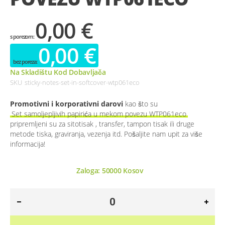
0,00 €
0,00 €
Na Skladištu Kod Dobavljača
SKU
sticky-notes-set-in-softcover-wtp061eco
Promotivni i korporativni darovi
kao što su
Set samoljepljivih papirića u mekom povezu WTP061eco
pripremljeni su za sitotisak , transfer, tampon tisak ili druge
metode tiska, graviranja, vezenja itd. Pošaljite nam upit za više
informacija!
Zaloga:
50000
Kosov