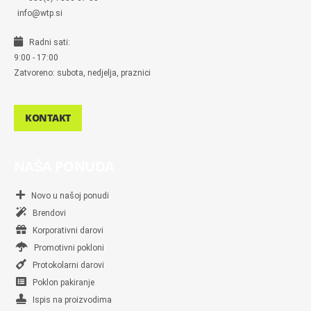
info@wtp.si
Radni sati:
9:00 - 17:00
Zatvoreno: subota, nedjelja, praznici
KONTAKT
NAŠA PONUDA
Novo u našoj ponudi
Brendovi
Korporativni darovi
Promotivni pokloni
Protokolarni darovi
Poklon pakiranje
Ispis na proizvodima