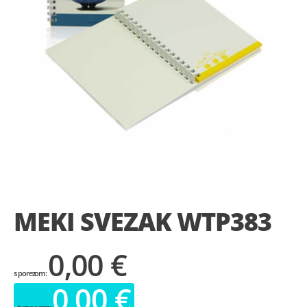
Skip
to
the
MEKI SVEZAK WTP383
beginning
of
the
0,00 €
images
gallery
0,00 €