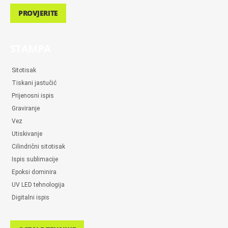
PROVJERITE
STAMPA
Sitotisak
Tiskani jastučić
Prijenosni ispis
Graviranje
Vez
Utiskivanje
Cilindrični sitotisak
Ispis sublimacije
Epoksi dominira
UV LED tehnologija
Digitalni ispis