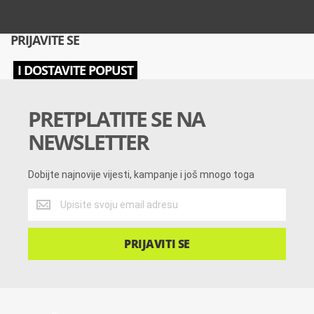
PRIJAVITE SE
I DOSTAVITE POPUST
PRETPLATITE SE NA
NEWSLETTER
Dobijte najnovije vijesti, kampanje i još mnogo toga
Dobijte
najnovije
vijesti,
kampanje
PRIJAVITI SE
i
još
mnogo
toga