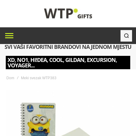
SVI VAŠI FAVORITNI BRANDOVI NA JEDNOM MJESTU
XD, NO1, HI!DEA, COOL, GILDAN, EXCURSION,
VOYAGER...
Dom
Meki svezak WTP383
Skip
to
the
end
of
the
images
gallery