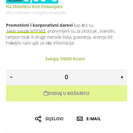
Na Skladištu Kod Dobavljača
SKU
softcover-collegebook-wtp383
Promotivni i korporativni darovi
kao što su
Meki svezak WTP383
pripremljeni su za sitotisak , transfer,
tampon tisak ili druge metode tiska, graviranja, vezenja itd.
Pošaljite nam upit za više informacija!
Zaloga:
50000
Kosov
DODAJ U KOŠARICU
DIJELOVI
E-MAIL