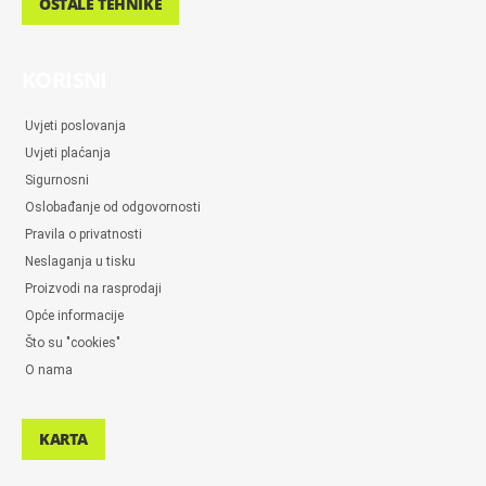
OSTALE TEHNIKE
KORISNI
Uvjeti poslovanja
Uvjeti plaćanja
Sigurnosni
Oslobađanje od odgovornosti
Pravila o privatnosti
Neslaganja u tisku
Proizvodi na rasprodaji
Opće informacije
Što su "cookies"
O nama
KARTA