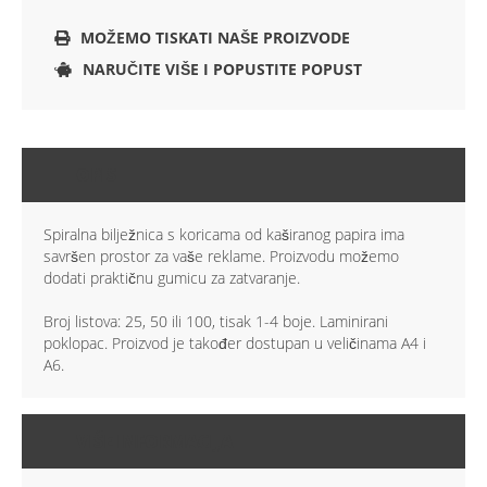
MOŽEMO TISKATI NAŠE PROIZVODE
NARUČITE VIŠE I POPUSTITE POPUST
OPIS
Spiralna bilježnica s koricama od kaširanog papira ima
savršen prostor za vaše reklame. Proizvodu možemo
dodati praktičnu gumicu za zatvaranje.
Broj listova: 25, 50 ili 100, tisak 1-4 boje. Laminirani
poklopac. Proizvod je također dostupan u veličinama A4 i
A6.
VIŠE INFORMACIJA