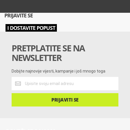
PRIJAVITE SE
I DOSTAVITE POPUST
PRETPLATITE SE NA
NEWSLETTER
Dobijte najnovije vijesti, kampanje i još mnogo toga
Dobijte
najnovije
vijesti,
kampanje
PRIJAVITI SE
i
još
mnogo
toga