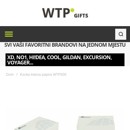
SVI VAŠI FAVORITNI BRANDOVI NA JEDNOM MJESTU
XD, NO1, HI!DEA, COOL, GILDAN, EXCURSION,
VOYAGER...
Dom
Kocka listova papira WTP500
Skip
to
the
end
of
the
images
gallery