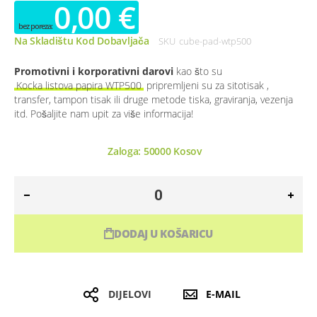
0,00 €
Na Skladištu Kod Dobavljača
SKU
cube-pad-wtp500
Promotivni i korporativni darovi
kao što su
Kocka listova papira WTP500
pripremljeni su za sitotisak ,
transfer, tampon tisak ili druge metode tiska, graviranja, vezenja
itd. Pošaljite nam upit za više informacija!
Zaloga:
50000
Kosov
DODAJ U KOŠARICU
DIJELOVI
E-MAIL