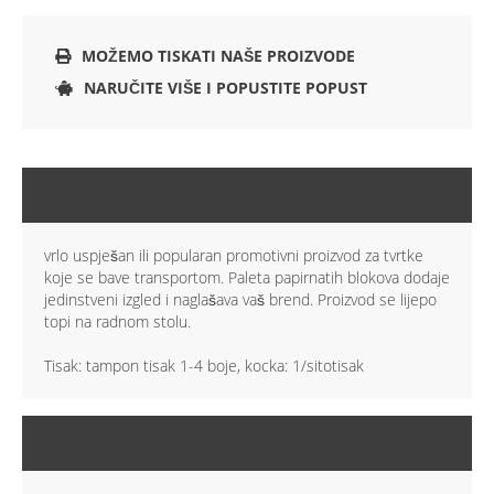
MOŽEMO TISKATI NAŠE PROIZVODE
NARUČITE VIŠE I POPUSTITE POPUST
OPIS
vrlo uspješan ili popularan promotivni proizvod za tvrtke
koje se bave transportom. Paleta papirnatih blokova dodaje
jedinstveni izgled i naglašava vaš brend. Proizvod se lijepo
topi na radnom stolu.
Tisak: tampon tisak 1-4 boje, kocka: 1/sitotisak
VIŠE INFORMACIJA