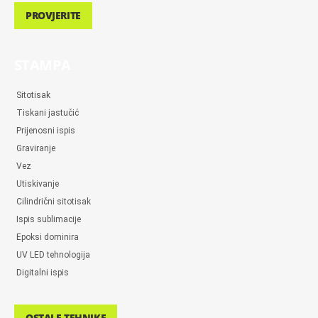
PROVJERITE
STAMPA
Sitotisak
Tiskani jastučić
Prijenosni ispis
Graviranje
Vez
Utiskivanje
Cilindrični sitotisak
Ispis sublimacije
Epoksi dominira
UV LED tehnologija
Digitalni ispis
OSTALE TEHNIKE