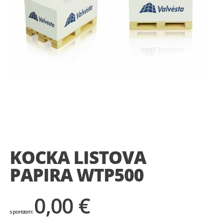
Skip
to
the
KOCKA LISTOVA
beginning
of
PAPIRA WTP500
the
images
gallery
0,00 €