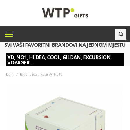
SVI VAŠI FAVORITNI BRANDOVI NA JEDNOM MJESTU
XD, NO1, HI!DEA, COOL, GILDAN, EXCURSION,
VOYAGER...
Dom
Blok listića u kutiji WTP149
Skip
to
the
end
of
the
images
gallery