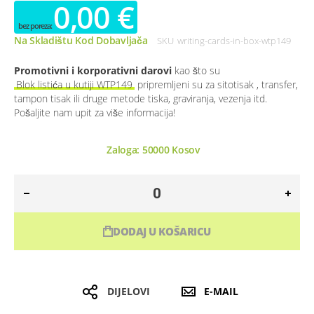
0,00 €
Na Skladištu Kod Dobavljača
SKU
writing-cards-in-box-wtp149
Promotivni i korporativni darovi
kao što su
Blok listića u kutiji WTP149
pripremljeni su za sitotisak , transfer,
tampon tisak ili druge metode tiska, graviranja, vezenja itd.
Pošaljite nam upit za više informacija!
Zaloga:
50000
Kosov
DODAJ U KOŠARICU
DIJELOVI
E-MAIL