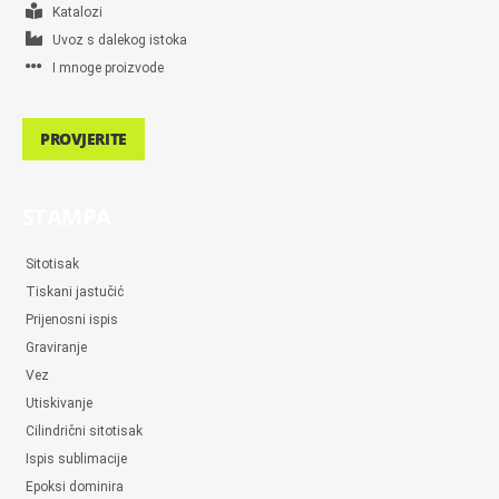
Katalozi
Uvoz s dalekog istoka
I mnoge proizvode
PROVJERITE
STAMPA
Sitotisak
Tiskani jastučić
Prijenosni ispis
Graviranje
Vez
Utiskivanje
Cilindrični sitotisak
Ispis sublimacije
Epoksi dominira