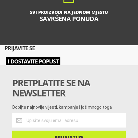
SVI PROIZVODI NA JEDNOM MJESTU
SAVRŠENA PONUDA
PRIJAVITE SE
I DOSTAVITE POPUST
PRETPLATITE SE NA
NEWSLETTER
Dobijte najnovije vijesti, kampanje i još mnogo toga
Dobijte
najnovije
vijesti,
kampanje
PRIJAVITI SE