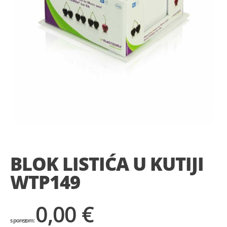
Skip
to
the
BLOK LISTIĆA U KUTIJI
beginning
of
WTP149
the
images
gallery
0,00 €