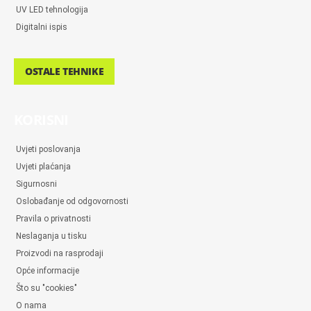
UV LED tehnologija
Digitalni ispis
OSTALE TEHNIKE
KORISNI
Uvjeti poslovanja
Uvjeti plaćanja
Sigurnosni
Oslobađanje od odgovornosti
Pravila o privatnosti
Neslaganja u tisku
Proizvodi na rasprodaji
Opće informacije
Što su "cookies"
O nama