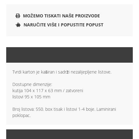
MOŽEMO TISKATI NAŠE PROIZVODE
NARUČITE VIŠE I POPUSTITE POPUST
OPIS
Tvrdi karton je kaširan i sadrži nezalijepljene listove.
Dostupne dimenzije:
kutija 104 x 117 x 63 mm / zatvoreni
listovi 95 x 105 mm
Broj listova: 550. box tisak i listovi 1-4 boje. Laminirani
poklopac.
VIŠE INFORMACIJA