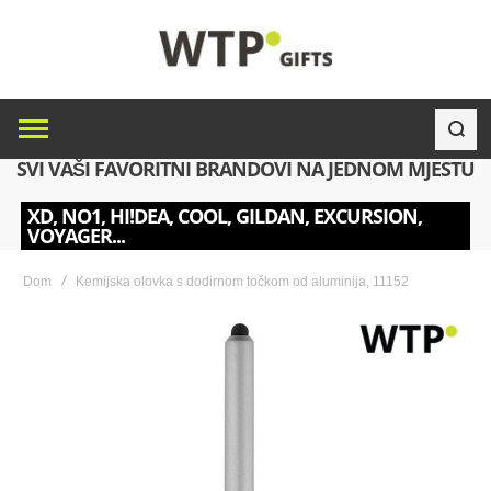
SVI VAŠI FAVORITNI BRANDOVI NA JEDNOM MJESTU
XD, NO1, HI!DEA, COOL, GILDAN, EXCURSION,
VOYAGER...
Dom
Kemijska olovka s dodirnom točkom od aluminija, 11152
Skip
to
the
end
of
the
images
gallery