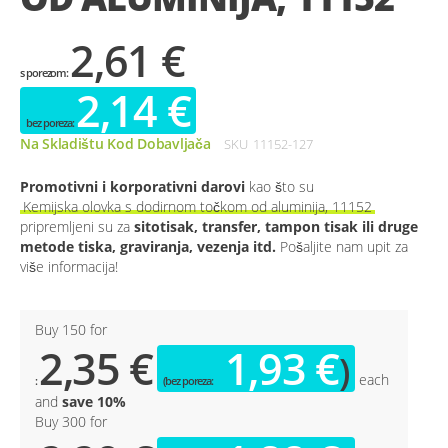
2,61 €
2,14 €
Na Skladištu Kod Dobavljača
SKU
11152-127
Promotivni i korporativni darovi
kao što su
Kemijska olovka s dodirnom točkom od aluminija, 11152
pripremljeni su za
sitotisak, transfer, tampon tisak ili druge
metode tiska, graviranja, vezenja itd.
Pošaljite nam upit za
više informacija!
Buy 150 for
2,35 €
1,93 €
each
and
save
10
%
Buy 300 for