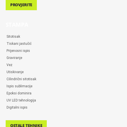
PROVJERITE
STAMPA
Sitotisak
Tiskani jastučić
Prijenosni ispis
Graviranje
Vez
Utiskivanje
Cilindrični sitotisak
Ispis sublimacije
Epoksi dominira
UV LED tehnologija
Digitalni ispis
OSTALE TEHNIKE