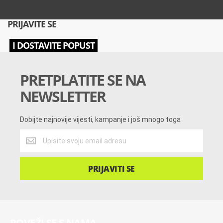
PRIJAVITE SE
I DOSTAVITE POPUST
PRETPLATITE SE NA
NEWSLETTER
Dobijte najnovije vijesti, kampanje i još mnogo toga
Dobijte
najnovije
vijesti,
kampanje
PRIJAVITI SE
i
još
mnogo
toga
POVEŽI SE S NAMA