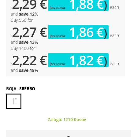
2,29 €
1,88 €
each
and
save
12
%
Buy 550 for
2,27 €
1,86 €
each
and
save
13
%
Buy 1400 for
2,22 €
1,82 €
each
and
save
15
%
BOJA
SREBRO
Zaloga:
1210
Kosov