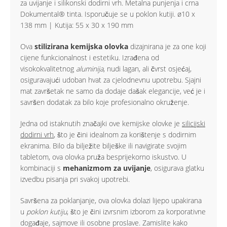
za uvijanje i silikonski dodirni vrh. Metalna punjenja i crna
Dokumental® tinta. Isporučuje se u poklon kutiji. ø10 x
138 mm | Kutija: 55 x 30 x 190 mm
Ova
stilizirana kemijska olovka
dizajnirana je za one koji
cijene funkcionalnost i estetiku. Izrađena od
visokokvalitetnog
aluminija
, nudi lagan, ali čvrst osjećaj,
osiguravajući udoban hvat za cjelodnevnu upotrebu. Sjajni
mat završetak ne samo da dodaje dašak elegancije, već je i
savršen dodatak za bilo koje profesionalno okruženje.
Jedna od istaknutih značajki ove kemijske olovke je
silicijski
dodirni vrh
, što je čini idealnom za korištenje s dodirnim
ekranima. Bilo da bilježite bilješke ili navigirate svojim
tabletom, ova olovka pruža besprijekorno iskustvo. U
kombinaciji s
mehanizmom za uvijanje
, osigurava glatku
izvedbu pisanja pri svakoj upotrebi.
Savršena za poklanjanje, ova olovka dolazi lijepo upakirana
u
poklon kutiju
, što je čini izvrsnim izborom za korporativne
događaje, sajmove ili osobne proslave. Zamislite kako