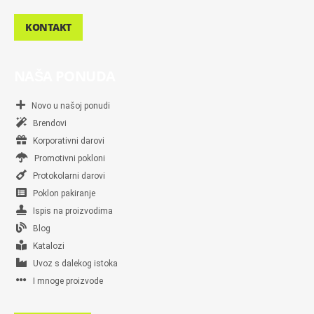
KONTAKT
NAŠA PONUDA
Novo u našoj ponudi
Brendovi
Korporativni darovi
Promotivni pokloni
Protokolarni darovi
Poklon pakiranje
Ispis na proizvodima
Blog
Katalozi
Uvoz s dalekog istoka
I mnoge proizvode