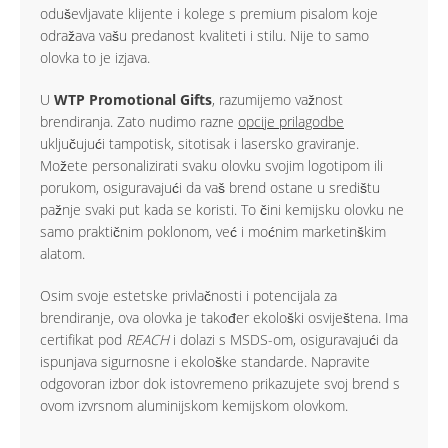
oduševljavate klijente i kolege s premium pisalom koje
odražava vašu predanost kvaliteti i stilu. Nije to samo
olovka to je izjava.
U
WTP Promotional Gifts
, razumijemo važnost
brendiranja. Zato nudimo razne
opcije prilagodbe
uključujući tampotisk, sitotisak i lasersko graviranje.
Možete personalizirati svaku olovku svojim logotipom ili
porukom, osiguravajući da vaš brend ostane u središtu
pažnje svaki put kada se koristi. To čini kemijsku olovku ne
samo praktičnim poklonom, već i moćnim marketinškim
alatom.
Osim svoje estetske privlačnosti i potencijala za
brendiranje, ova olovka je također ekološki osviještena. Ima
certifikat pod
REACH
i dolazi s MSDS-om, osiguravajući da
ispunjava sigurnosne i ekološke standarde. Napravite
odgovoran izbor dok istovremeno prikazujete svoj brend s
ovom izvrsnom aluminijskom kemijskom olovkom.