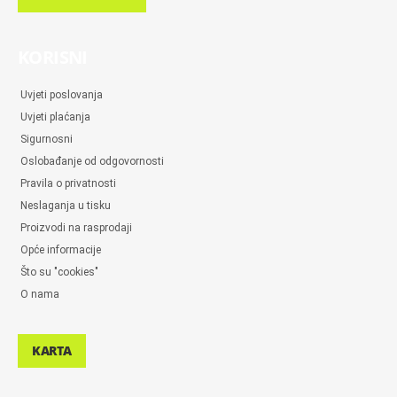
KORISNI
Uvjeti poslovanja
Uvjeti plaćanja
Sigurnosni
Oslobađanje od odgovornosti
Pravila o privatnosti
Neslaganja u tisku
Proizvodi na rasprodaji
Opće informacije
Što su "cookies"
O nama
KARTA