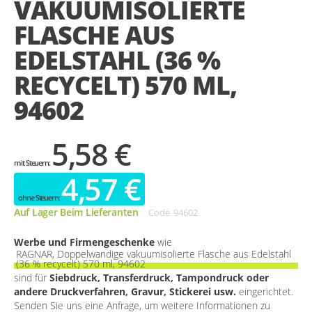
VAKUUMISOLIERTE
gallery
FLASCHE AUS
EDELSTAHL (36 %
RECYCELT) 570 ML,
94602
5,58 €
4,57 €
Auf Lager Beim Lieferanten
Code
94602
Werbe und Firmengeschenke
wie
RAGNAR, Doppelwandige vakuumisolierte Flasche aus Edelstahl
(36 % recycelt) 570 ml, 94602
sind für
Siebdruck, Transferdruck, Tampondruck oder
andere Druckverfahren, Gravur, Stickerei usw.
eingerichtet.
Senden Sie uns eine Anfrage, um weitere Informationen zu