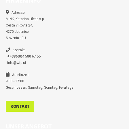
FIRMENINFO
o
o
g
e
r
o
o
r
r
k
k
a
-
m
Adresse:
m
MINK, Katarina Hlede s.p.
e
s
Cesta v Rovte 24,
s
4270 Jesenice
e
n
Slovenia - EU
g
e
r
Kontakt:
++386(0)4 580 67 55
info@wtp.si
Arbeitszeit:
9:00 - 17:00
Geschlossen: Samstag, Sonntag, Feiertage
KONTAKT
UNSER ANGEBOT