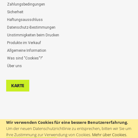
Zahlungsbedingungen
Sicherheit
Haftungsausschluss
Datenschutz-Bestimmungen
Unstimmigkeiten beim Drucken
Produkte im Verkauf
Allgemeine Information
Was sind "Cookies"?"
Über uns
KARTE
Wir verwenden Cookies für eine bessere Benutzererfahrung.
UNTERSTÜTZUNG DER BENUTZER: ++386(0)4 580 67 55
Um der neuen Datenschutzrichtlinie zu entsprechen, bitten wir Sie um
Ihre Zustimmung zur Verwendung von Cookies.
Mehr über Cookies
.