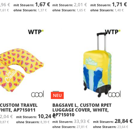
1,67 €
1,71 €
,96 €
2,01 €
1,61 €
1,37 €
1,65 €
1,40 €
NEU
 CUSTOM TRAVEL
BAGSAVE L, CUSTOM RPET
HITE, AP715011
LUGGAGE COVER, WHITE,
AP715010
10,24 €
2,04 €
28,84 €
33,93 €
9,87 €
8,39 €
27,81 €
23,64 €