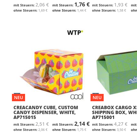
1,76 €
2,06 €
1,93 €
1,69 €
1,44 €
1,58 €
NEU
NEU
CREACANDY CUBE, CUSTOM
CREABOX CARGO X
CANDY DISPENSER, WHITE,
SHIPPING BOX, WHI
AP715015
AP715001
2,14 €
2,51 €
4,27 €
2,06 €
1,75 €
3,50 €