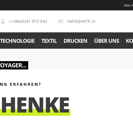
Mein 
++386(0)41 973 542
INFO@WTP.SI
TECHNOLOGIE
TEXTIL
DRUCKEN
ÜBER UNS
KO
VOYAGER...
ING ERFAHREN?
CHENKE