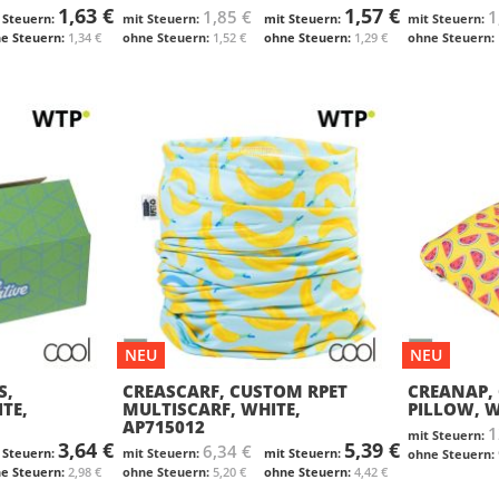
1,63 €
1,57 €
1,85 €
1
1,34 €
1,52 €
1,29 €
NEU
NEU
S,
CREASCARF, CUSTOM RPET
CREANAP,
TE,
MULTISCARF, WHITE,
PILLOW, W
AP715012
1
3,64 €
5,39 €
6,34 €
2,98 €
5,20 €
4,42 €