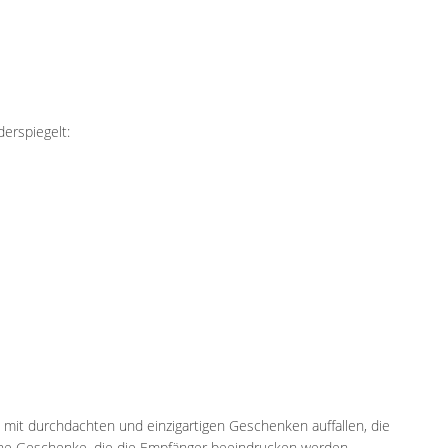
erspiegelt:
mit durchdachten und einzigartigen Geschenken auffallen, die
che Geschenke, die die Empfänger beeindrucken werden.