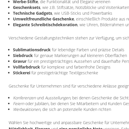
Werbe-Stifte
, die Funktionalität und Eleganz vereinen
Geschenksets
, wie z.B. Stiftsätze, Notizblöcke und Visitenkarte
Technische Gadgets
, wie USB-Sticks und Powerbanks
Umweltfreundliche Geschenke
, einschließlich Produkte aus r
Elegante Schreibtischdekoration
, wie Uhren, Bilderrahmen un
Verschiedene Gestaltungstechniken stehen zur Verfügung, um sich
Sublimationsdruck
für lebendige Farben und präzise Details
Siebdruck
für genaue Markierungen auf kleineren Oberflächen
Gravur
für ein prestigeträchtiges Aussehen und dauerhafte Per
Vollfarbdruck
für komplexe und farbenfrohe Designs
Stickerei
für prestigeträchtige Textilgeschenke
Geschenke für Unternehmen sind für verschiedene Anlässe geeign
Konferenzen
und
Ausstellungen
, bei denen Geschenke die Sicht
Feiern
oder Jubiläen, bei denen Sie Mitarbeitern und Kunden 
Werbeaktionen
, die sich an potenzielle Kunden richten
Wählen Sie hochwertige und anpassbare Geschenke für Unternehmen
Nützlichkeit
,
Eleganz
und
eine persönliche Note
vereinen. Seh