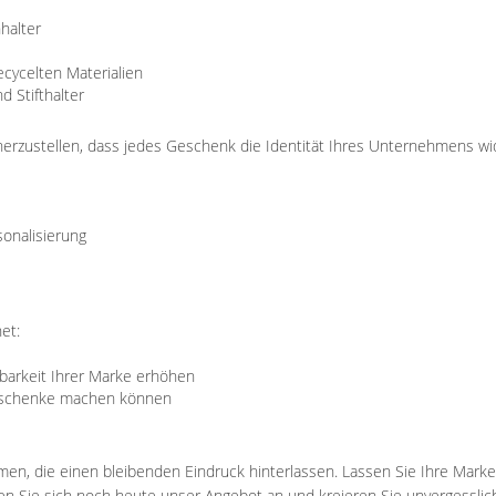
nhalter
ecycelten Materialien
d Stifthalter
erzustellen, dass jedes Geschenk die Identität Ihres Unternehmens wid
sonalisierung
et:
barkeit Ihrer Marke erhöhen
Geschenke machen können
, die einen bleibenden Eindruck hinterlassen. Lassen Sie Ihre Marke 
en Sie sich noch heute unser Angebot an und kreieren Sie unvergessli