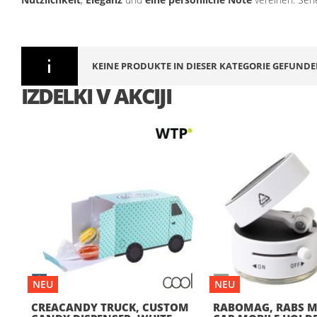
KEINE PRODUKTE IN DIESER KATEGORIE GEFUNDE
IZDELKI V AKCIJI
NEU
NEU
CREACANDY TRUCK, CUSTOM
RABOMAG, RABS M