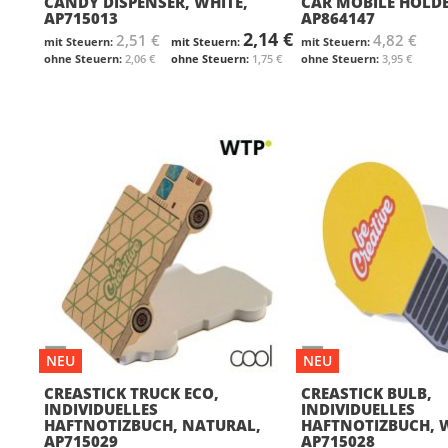
CANDY DISPENSER, WHITE,
CAR MOBILE HOLDE
AP715013
AP864147
2,14 €
2,51 €
4,82 €
2,06 €
1,75 €
3,95 €
NEU
NEU
CREASTICK TRUCK ECO,
CREASTICK BULB,
INDIVIDUELLES
INDIVIDUELLES
HAFTNOTIZBUCH, NATURAL,
HAFTNOTIZBUCH, W
AP715029
AP715028