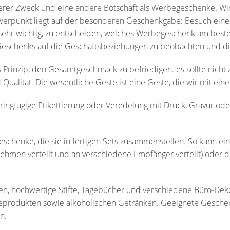
erer Zweck und eine andere Botschaft als Werbegeschenke. Wir
erpunkt liegt auf der besonderen Geschenkgabe: Besuch eines
 sehr wichtig, zu entscheiden, welches Werbegeschenk am besten 
 Geschenks auf die Geschäftsbeziehungen zu beobachten und 
Prinzip, den Gesamtgeschmack zu befriedigen. es sollte nicht z
nd Qualität. Die wesentliche Geste ist eine Geste, die wir mit 
gfügige Etikettierung oder Veredelung mit Druck, Gravur oder 
eschenke, die sie in fertigen Sets zusammenstellen. So kan
en verteilt und an verschiedene Empfänger verteilt) oder der 
 hochwertige Stifte, Tagebücher und verschiedene Büro-Dekoar
seprodukten sowie alkoholischen Getränken. Geeignete Gesche
n.