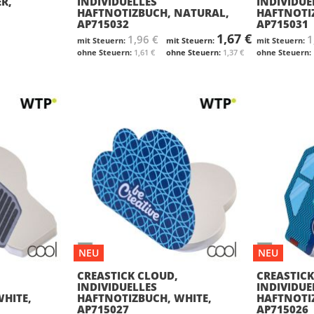
R,
INDIVIDUELLES
INDIVIDUE
HAFTNOTIZBUCH, NATURAL,
HAFTNOTI
AP715032
AP715031
1,67 €
1,96 €
1
1,61 €
1,37 €
NEU
NEU
CREASTICK CLOUD,
CREASTICK
INDIVIDUELLES
INDIVIDUE
HITE,
HAFTNOTIZBUCH, WHITE,
HAFTNOTI
AP715027
AP715026