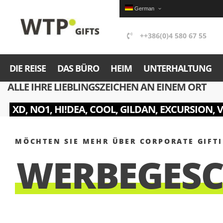
German
++386(0)4 580 67 55
DIE REISE
DAS BÜRO
HEIM
UNTERHALTUNG
ALLE IHRE LIEBLINGSZEICHEN AN EINEM ORT
XD, NO1, HI!DEA, COOL, GILDAN, EXCURSION, 
MÖCHTEN SIE MEHR ÜBER CORPORATE GIFT
WERBEGES