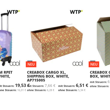
NEU
NEU
M RPET
CREABOX CARGO XL,
CREABOX C
HITE,
SHIPPING BOX, WHITE,
BOX, WHIT
AP715005
6
19,53 €
6,51 €
7,66 €
16,01 €
6,28 €
5,34 €