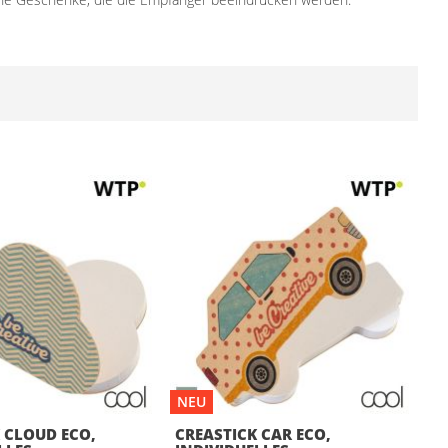
NEU
 CLOUD ECO,
CREASTICK CAR ECO,