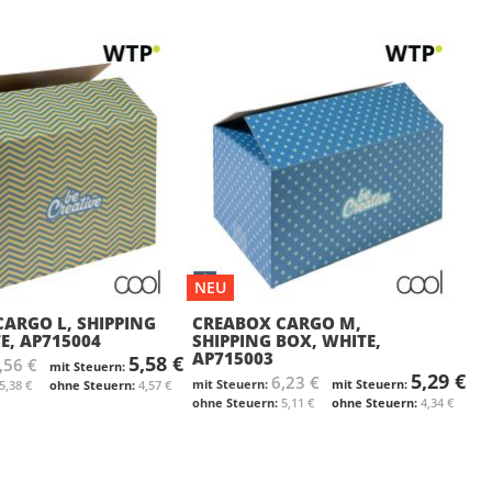
NEU
ARGO L, SHIPPING
CREABOX CARGO M,
E, AP715004
SHIPPING BOX, WHITE,
AP715003
5,58 €
,56 €
5,29 €
6,23 €
5,38 €
4,57 €
5,11 €
4,34 €