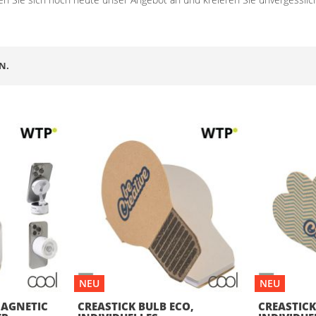
N.
NEU
NEU
AGNETIC
CREASTICK BULB ECO,
CREASTICK