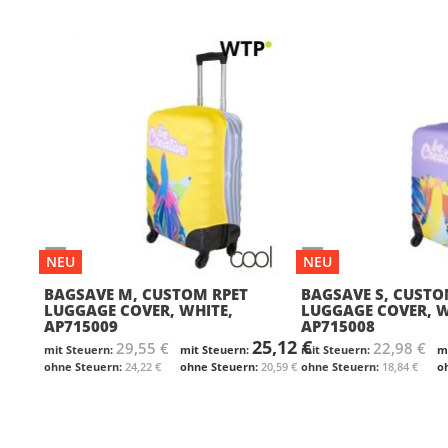
NEU
NEU
BAGSAVE M, CUSTOM RPET
BAGSAVE S, CUSTO
LUGGAGE COVER, WHITE,
LUGGAGE COVER, W
AP715009
AP715008
25,12 €
29,55 €
22,98 €
24,22 €
20,59 €
18,84 €