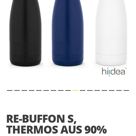
gallery
Skip
to
the
RE-BUFFON S,
beginning
of
THERMOS AUS 90%
the
images