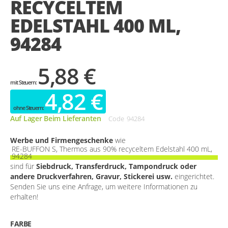
RECYCELTEM
gallery
EDELSTAHL 400 ML,
94284
5,88 €
4,82 €
Auf Lager Beim Lieferanten
Code
94284
Werbe und Firmengeschenke
wie
RE-BUFFON S, Thermos aus 90% recyceltem Edelstahl 400 mL,
94284
sind für
Siebdruck, Transferdruck, Tampondruck oder
andere Druckverfahren, Gravur, Stickerei usw.
eingerichtet.
Senden Sie uns eine Anfrage, um weitere Informationen zu
erhalten!
FARBE