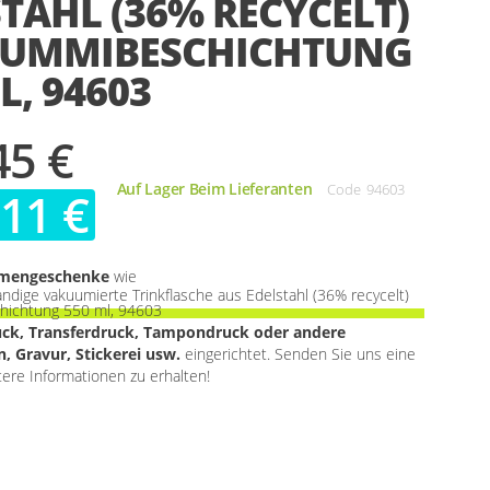
TAHL (36% RECYCELT)
GUMMIBESCHICHTUNG
L, 94603
45 €
Auf Lager Beim Lieferanten
Code
94603
,11 €
rmengeschenke
wie
ige vakuumierte Trinkflasche aus Edelstahl (36% recycelt)
hichtung 550 ml, 94603
uck, Transferdruck, Tampondruck oder andere
, Gravur, Stickerei usw.
eingerichtet. Senden Sie uns eine
tere Informationen zu erhalten!