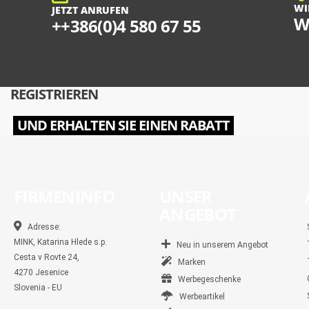
WI
JETZT ANRUFEN
W
++386(0)4 580 67 55
REGISTRIEREN
UND ERHALTEN SIE EINEN RABATT
FIRMENINFO
UNSER
ANGEBOT
Adresse:
MINK, Katarina Hlede s.p.
Neu in unserem Angebot
Cesta v Rovte 24,
Marken
4270 Jesenice
Werbegeschenke
Slovenia - EU
Werbeartikel