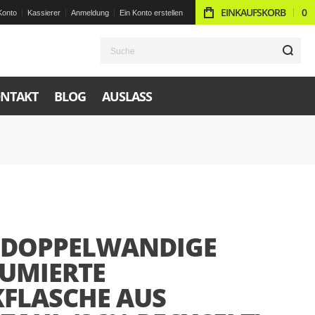
EINKAUFSKORB
0
Konto
Kassierer
Anmeldung
Ein Konto erstellen
S
NTAKT
BLOG
AUSLASS
 DOPPELWANDIGE
UMIERTE
KFLASCHE AUS