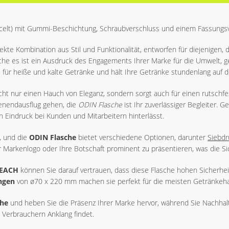
elt) mit Gummi-Beschichtung, Schraubverschluss und einem Fassungsver
fekte Kombination aus Stil und Funktionalität, entworfen für diejenigen,
sche es ist ein Ausdruck des Engagements Ihrer Marke für die Umwelt, g
al für heiße und kalte Getränke und hält Ihre Getränke stundenlang auf 
t nur einen Hauch von Eleganz, sondern sorgt auch für einen rutschfest
henendausflug gehen, die
ODIN Flasche
ist Ihr zuverlässiger Begleiter. Gel
Eindruck bei Kunden und Mitarbeitern hinterlässt.
n, und die
ODIN Flasche
bietet verschiedene Optionen, darunter
Siebdr
 Ihr Markenlogo oder Ihre Botschaft prominent zu präsentieren, was die 
EACH
können Sie darauf vertrauen, dass diese Flasche hohen Sicherheit
ngen
von ø70 x 220 mm machen sie perfekt für die meisten Getränkehalt
che
und heben Sie die Präsenz Ihrer Marke hervor, während Sie Nachhaltig
 Verbrauchern Anklang findet.