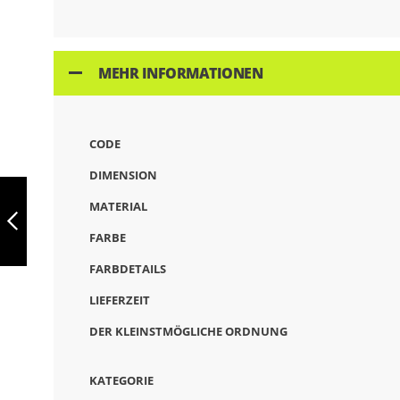
MEHR INFORMATIONEN
CODE
DIMENSION
RAGNAR,
DOPPELWANDIGE
MATERIAL
VAKUUMISOLIERTE
FLASCHE AUS
FARBE
EDELSTAHL (36 %
ZURÜCK
RECYCELT) 570
FARBDETAILS
ML, 94602
LIEFERZEIT
DER KLEINSTMÖGLICHE ORDNUNG
KATEGORIE