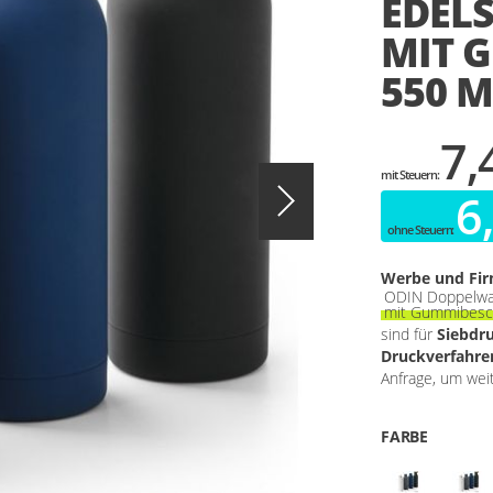
EDELS
MIT 
550 M
7,
6
Werbe und Fi
ODIN Doppelwand
mit Gummibesc
sind für
Siebdr
Druckverfahren
Anfrage, um wei
FARBE