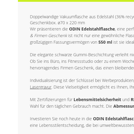
Doppelwandige Vakuumflasche aus Edelstahl (36% recyc
Geschenkbox. ø70 x 220 mm
Wir präsentieren die
ODIN Edelstahlflasche
, eine per
& Firmen Geschenk
ist nicht nur eine gewöhnliche Fla
großzügigen Fassungsvermögen von
550 ml
ist sie ide
Die elegante schwarze Gummi-Beschichtung verleiht nich
Ob Sie ins Büro, ins Fitnessstudio oder zu einem Woc
hervorragendes Firmen Geschenk, das einen bleibenden 
Individualisierung ist der Schlüssel bei Werbeprodukte
Lasergravur
. Diese Vielseitigkeit ermöglicht es Ihnen,
Mit Zertifizierungen für
Lebensmittelsicherheit
und
R
Wahl für den täglichen Gebrauch macht. Die
Abmessu
Investieren Sie noch heute in die
ODIN Edelstahlflas
eine Lebensstilentscheidung, die bei umweltbewussten