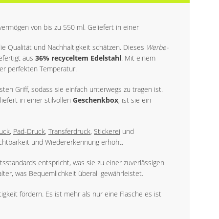
mögen von bis zu 550 ml. Geliefert in einer
 die Qualität und Nachhaltigkeit schätzen. Dieses
Werbe-
efertigt aus
36% recyceltem Edelstahl
. Mit einem
der perfekten Temperatur.
en Griff, sodass sie einfach unterwegs zu tragen ist.
iefert in einer stilvollen
Geschenkbox
, ist sie ein
uck
,
Pad-Druck
,
Transferdruck
,
Stickerei
und
Sichtbarkeit und Wiedererkennung erhöht.
sstandards entspricht, was sie zu einer zuverlässigen
er, was Bequemlichkeit überall gewährleistet.
keit fördern. Es ist mehr als nur eine Flasche es ist