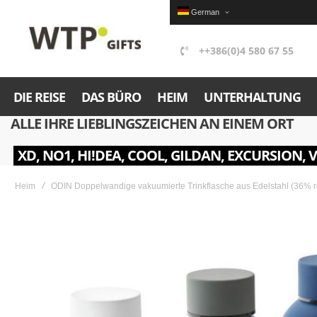
German
++386(0)4 580 67 55
DIE REISE
DAS BÜRO
HEIM
UNTERHALTUNG
ALLE IHRE LIEBLINGSZEICHEN AN EINEM ORT
XD, NO1, HI!DEA, COOL, GILDAN, EXCURSION, 
Heim
ODIN Doppelwandige vakuumierte Trinkflasche aus Edelstahl (36% r
Skip
to
the
end
of
the
images
gallery