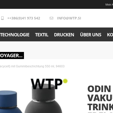
Mein 
++386(0)41 973 542
INFO@WTP.SI
TECHNOLOGIE
TEXTIL
DRUCKEN
ÜBER UNS
KO
VOYAGER...
ecycelt) mit Gummibeschichtung 550 ml, 94603
ODIN
VAKU
TRIN