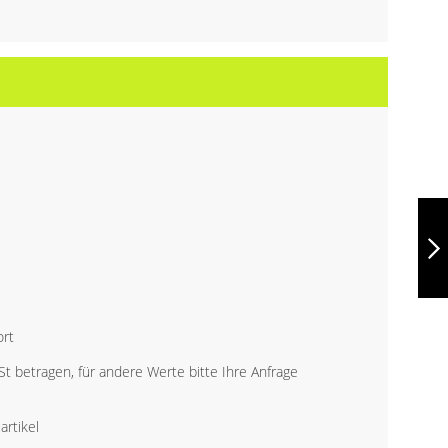
LUKA, 500 ML
THERMOSFLASCHE
AUS EDELSTAHL,
94615
MACH WEITER
ort
 betragen, für andere Werte bitte Ihre Anfrage
rtikel