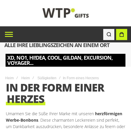
ALLE IHRE LIEBLINGSZEICHEN AN EINEM ORT
XD, NO1, HI!DEA, COOL, GILDAN, EXCURSION,
VOYAGER...
Heim
Heim
Süßigkeiten
In Form eines Herzens
IN DER FORM EINER
HERZES
Umarmen Sie die Süße Ihrer Marke mit unseren
herzförmigen
Werbe-Bonbons
. Diese charmanten Leckereien sind perfekt,
um Dankbarkeit auszudrücken, besondere Anlässe zu feiern oder