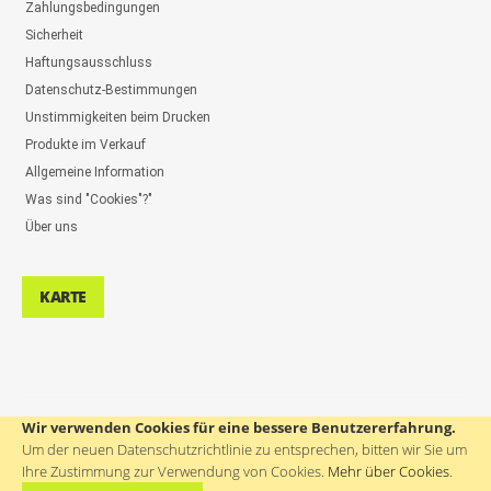
Zahlungsbedingungen
Sicherheit
Haftungsausschluss
Datenschutz-Bestimmungen
Unstimmigkeiten beim Drucken
Produkte im Verkauf
Allgemeine Information
Was sind "Cookies"?"
Über uns
KARTE
Wir verwenden Cookies für eine bessere Benutzererfahrung.
UNTERSTÜTZUNG DER BENUTZER: ++386(0)4 580 67 55
Um der neuen Datenschutzrichtlinie zu entsprechen, bitten wir Sie um
Ihre Zustimmung zur Verwendung von Cookies.
Mehr über Cookies
.