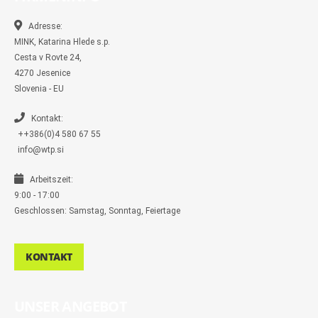
o
o
r
r
k
k
a
-
m
Adresse:
m
MINK, Katarina Hlede s.p.
e
s
Cesta v Rovte 24,
s
4270 Jesenice
e
n
Slovenia - EU
g
e
r
Kontakt:
++386(0)4 580 67 55
info@wtp.si
Arbeitszeit:
9:00 - 17:00
Geschlossen: Samstag, Sonntag, Feiertage
KONTAKT
UNSER ANGEBOT