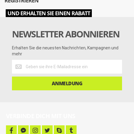
REGISTRIEREN
UND ERHALTEN SIE EINEN RABATT
NEWSLETTER ABONNIEREN
Erhalten Sie die neuesten Nachrichten, Kampagnen und
mehr
Erhalten
Sie
die
neuesten
ANMELDUNG
Nachrichten,
Kampagnen
und
mehr
VERBINDE DICH MIT UNS
f
f
i
t
s
t