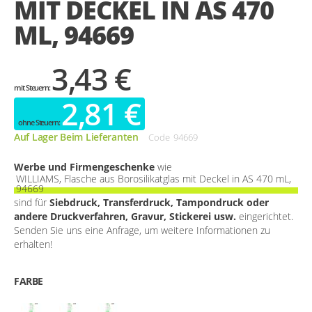
MIT DECKEL IN AS 470
gallery
ML, 94669
3,43 €
2,81 €
Auf Lager Beim Lieferanten
Code
94669
Werbe und Firmengeschenke
wie
WILLIAMS, Flasche aus Borosilikatglas mit Deckel in AS 470 mL,
94669
sind für
Siebdruck, Transferdruck, Tampondruck oder
andere Druckverfahren, Gravur, Stickerei usw.
eingerichtet.
Senden Sie uns eine Anfrage, um weitere Informationen zu
erhalten!
FARBE