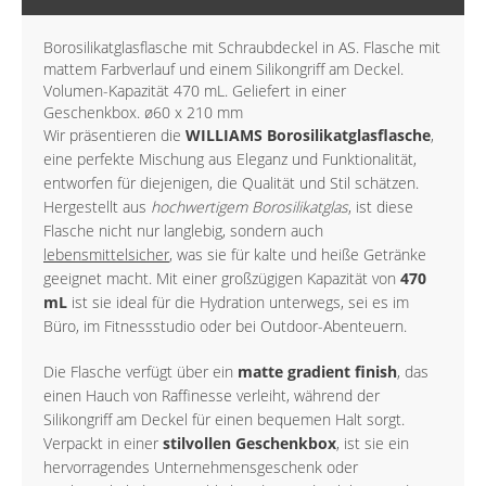
Borosilikatglasflasche mit Schraubdeckel in AS. Flasche mit
mattem Farbverlauf und einem Silikongriff am Deckel.
Volumen-Kapazität 470 mL. Geliefert in einer
Geschenkbox. ø60 x 210 mm
Wir präsentieren die
WILLIAMS Borosilikatglasflasche
,
eine perfekte Mischung aus Eleganz und Funktionalität,
entworfen für diejenigen, die Qualität und Stil schätzen.
Hergestellt aus
hochwertigem Borosilikatglas
, ist diese
Flasche nicht nur langlebig, sondern auch
lebensmittelsicher
, was sie für kalte und heiße Getränke
geeignet macht. Mit einer großzügigen Kapazität von
470
mL
ist sie ideal für die Hydration unterwegs, sei es im
Büro, im Fitnessstudio oder bei Outdoor-Abenteuern.
Die Flasche verfügt über ein
matte gradient finish
, das
einen Hauch von Raffinesse verleiht, während der
Silikongriff am Deckel für einen bequemen Halt sorgt.
Verpackt in einer
stilvollen Geschenkbox
, ist sie ein
hervorragendes Unternehmensgeschenk oder