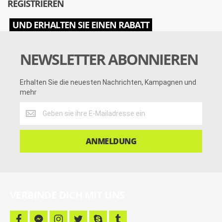
REGISTRIEREN
UND ERHALTEN SIE EINEN RABATT
NEWSLETTER ABONNIEREN
Erhalten Sie die neuesten Nachrichten, Kampagnen und
mehr
Erhalten
Sie
die
neuesten
ANMELDUNG
Nachrichten,
Kampagnen
und
mehr
VERBINDE DICH MIT UNS
f
f
i
t
s
t