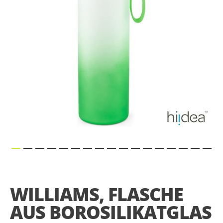
gallery
Skip
to
the
WILLIAMS, FLASCHE
beginning
of
AUS BOROSILIKATGLAS
the
images