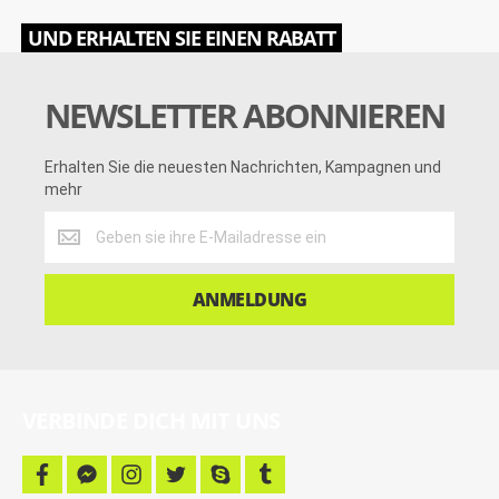
UND ERHALTEN SIE EINEN RABATT
NEWSLETTER ABONNIEREN
Erhalten Sie die neuesten Nachrichten, Kampagnen und
mehr
Erhalten
Sie
die
neuesten
ANMELDUNG
Nachrichten,
Kampagnen
und
mehr
VERBINDE DICH MIT UNS
f
f
i
t
s
t
a
a
n
w
k
u