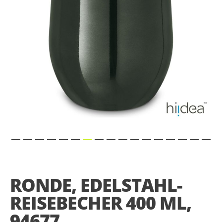
Skip
to
the
RONDE, EDELSTAHL-
beginning
of
REISEBECHER 400 ML,
the
images
94677
gallery