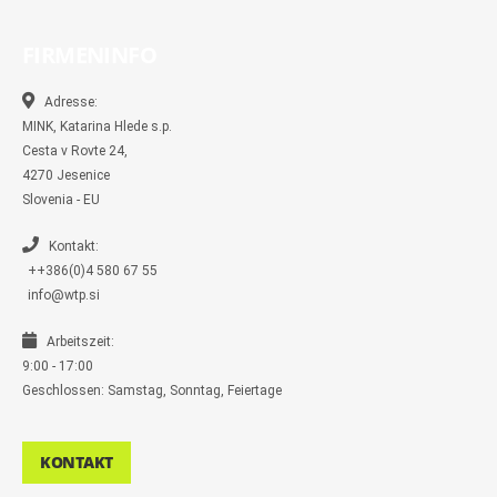
c
c
s
i
y
m
e
e
t
t
p
b
b
b
a
t
e
l
FIRMENINFO
o
o
g
e
r
o
o
r
r
k
k
a
-
m
Adresse:
m
MINK, Katarina Hlede s.p.
e
s
Cesta v Rovte 24,
s
4270 Jesenice
e
n
Slovenia - EU
g
e
r
Kontakt:
++386(0)4 580 67 55
info@wtp.si
Arbeitszeit:
9:00 - 17:00
Geschlossen: Samstag, Sonntag, Feiertage
KONTAKT