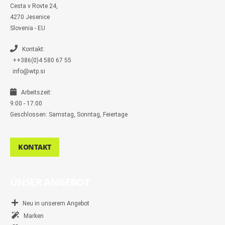
s
Cesta v Rovte 24,
s
4270 Jesenice
e
n
Slovenia - EU
g
e
r
Kontakt:
++386(0)4 580 67 55
info@wtp.si
Arbeitszeit:
9:00 - 17:00
Geschlossen: Samstag, Sonntag, Feiertage
KONTAKT
UNSER ANGEBOT
Neu in unserem Angebot
Marken