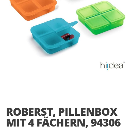
Skip
to
the
ROBERST, PILLENBOX
beginning
of
MIT 4 FÄCHERN, 94306
the
images
gallery