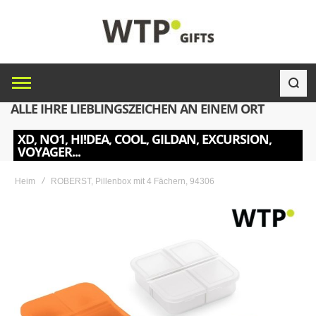
ALLE IHRE LIEBLINGSZEICHEN AN EINEM ORT
XD, NO1, HI!DEA, COOL, GILDAN, EXCURSION,
VOYAGER...
Heim
ROBERST, Pillenbox mit 4 Fächern, 94306
Skip
to
the
end
of
the
images
gallery